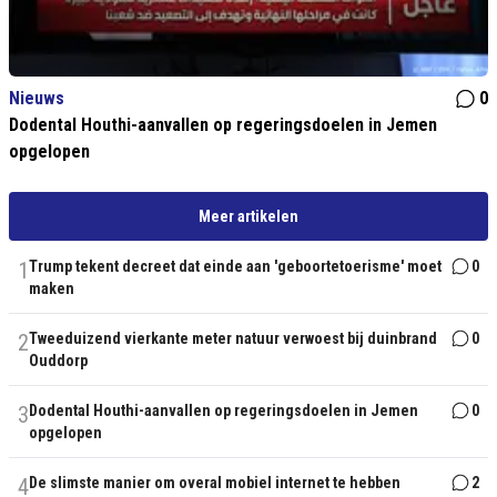
Nieuws
0
Dodental Houthi-aanvallen op regeringsdoelen in Jemen
opgelopen
Meer artikelen
1
Trump tekent decreet dat einde aan 'geboortetoerisme' moet
0
maken
2
Tweeduizend vierkante meter natuur verwoest bij duinbrand
0
Ouddorp
3
Dodental Houthi-aanvallen op regeringsdoelen in Jemen
0
opgelopen
4
De slimste manier om overal mobiel internet te hebben
2