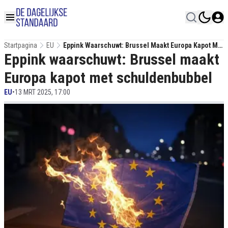
Startpagina
EU
Eppink Waarschuwt: Brussel Maakt Europa Kapot Met
Eppink waarschuwt: Brussel maakt
Schuldenbubbel
Europa kapot met schuldenbubbel
EU
•
13 MRT 2025, 17:00