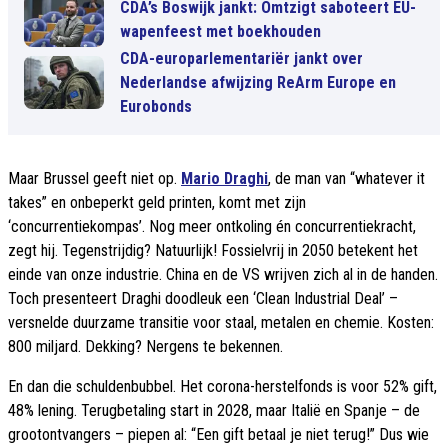
CDA’s Boswijk jankt: Omtzigt saboteert EU-
wapenfeest met boekhouden
CDA-europarlementariër jankt over
Nederlandse afwijzing ReArm Europe en
Eurobonds
Maar Brussel geeft niet op.
Mario Draghi
, de man van “whatever it
takes” en onbeperkt geld printen, komt met zijn
‘concurrentiekompas’. Nog meer ontkoling én concurrentiekracht,
zegt hij. Tegenstrijdig? Natuurlijk! Fossielvrij in 2050 betekent het
einde van onze industrie. China en de VS wrijven zich al in de handen.
Toch presenteert Draghi doodleuk een ‘Clean Industrial Deal’ –
versnelde duurzame transitie voor staal, metalen en chemie. Kosten:
800 miljard. Dekking? Nergens te bekennen.
En dan die schuldenbubbel. Het corona-herstelfonds is voor 52% gift,
48% lening. Terugbetaling start in 2028, maar Italië en Spanje – de
grootontvangers – piepen al: “Een gift betaal je niet terug!” Dus wie