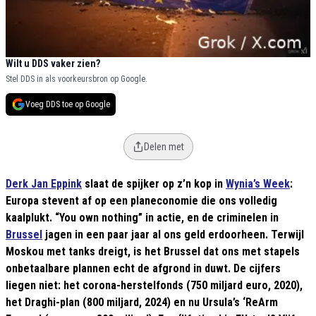
Wilt u DDS vaker zien?
Stel DDS in als voorkeursbron op Google.
Voeg DDS toe op Google
Delen met
Derk Jan Eppink
slaat de spijker op z’n kop in
Wynia’s Week
:
Europa stevent af op een planeconomie die ons volledig
kaalplukt. “You own nothing” in actie, en de criminelen in
Brussel
jagen in een paar jaar al ons geld erdoorheen. Terwijl
Moskou met tanks dreigt, is het Brussel dat ons met stapels
onbetaalbare plannen echt de afgrond in duwt. De cijfers
liegen niet: het corona-herstelfonds (750 miljard euro, 2020),
het Draghi-plan (800 miljard, 2024) en nu Ursula’s ‘ReArm