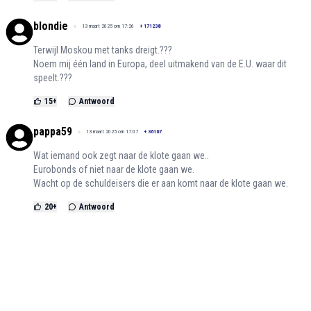
blondie
13 maart 2025 om 17:26
+
171238
Terwijl Moskou met tanks dreigt.???
Noem mij één land in Europa, deel uitmakend van de E.U. waar dit
speelt.???
15
+
Antwoord
pappa59
13 maart 2025 om 17:07
+
36167
Wat iemand ook zegt naar de klote gaan we..
Eurobonds of niet naar de klote gaan we.
Wacht op de schuldeisers die er aan komt naar de klote gaan we.
20
+
Antwoord