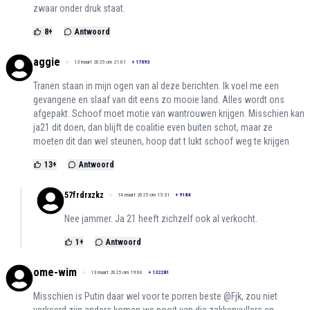
zwaar onder druk staat.
8
+
Antwoord
aggie
13 maart 2025 om 21:01
+
17693
Tranen staan in mijn ogen van al deze berichten. Ik voel me een
gevangene en slaaf van dit eens zo mooie land. Alles wordt ons
afgepakt. Schoof moet motie van wantrouwen krijgen. Misschien kan
ja21 dit doen, dan blijft de coalitie even buiten schot, maar ze
moeten dit dan wel steunen, hoop dat t lukt schoof weg te krijgen
13
+
Antwoord
57frdrxzkz
14 maart 2025 om 15:31
+
9184
Nee jammer. Ja 21 heeft zichzelf ook al verkocht.
1
+
Antwoord
ome-wim
13 maart 2025 om 19:00
+
132281
Misschien is Putin daar wel voor te porren beste @Fjk, zou niet
verkeerd zijn anders komen we nooit van die zakkenvullers en