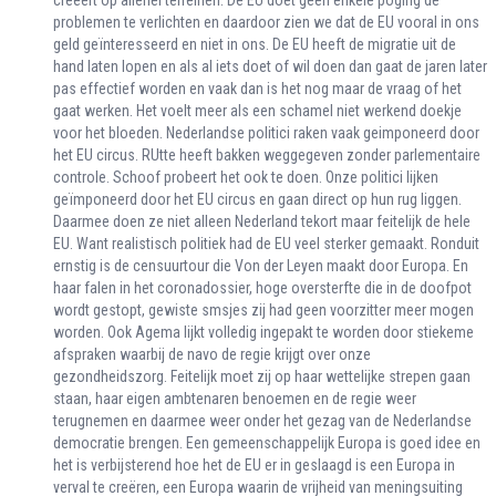
problemen te verlichten en daardoor zien we dat de EU vooral in ons
geld geïnteresseerd en niet in ons. De EU heeft de migratie uit de
hand laten lopen en als al iets doet of wil doen dan gaat de jaren later
pas effectief worden en vaak dan is het nog maar de vraag of het
gaat werken. Het voelt meer als een schamel niet werkend doekje
voor het bloeden. Nederlandse politici raken vaak geimponeerd door
het EU circus. RUtte heeft bakken weggegeven zonder parlementaire
controle. Schoof probeert het ook te doen. Onze politici lijken
geïmponeerd door het EU circus en gaan direct op hun rug liggen.
Daarmee doen ze niet alleen Nederland tekort maar feitelijk de hele
EU. Want realistisch politiek had de EU veel sterker gemaakt. Ronduit
ernstig is de censuurtour die Von der Leyen maakt door Europa. En
haar falen in het coronadossier, hoge oversterfte die in de doofpot
wordt gestopt, gewiste smsjes zij had geen voorzitter meer mogen
worden. Ook Agema lijkt volledig ingepakt te worden door stiekeme
afspraken waarbij de navo de regie krijgt over onze
gezondheidszorg. Feitelijk moet zij op haar wettelijke strepen gaan
staan, haar eigen ambtenaren benoemen en de regie weer
terugnemen en daarmee weer onder het gezag van de Nederlandse
democratie brengen. Een gemeenschappelijk Europa is goed idee en
het is verbijsterend hoe het de EU er in geslaagd is een Europa in
verval te creëren, een Europa waarin de vrijheid van meningsuiting