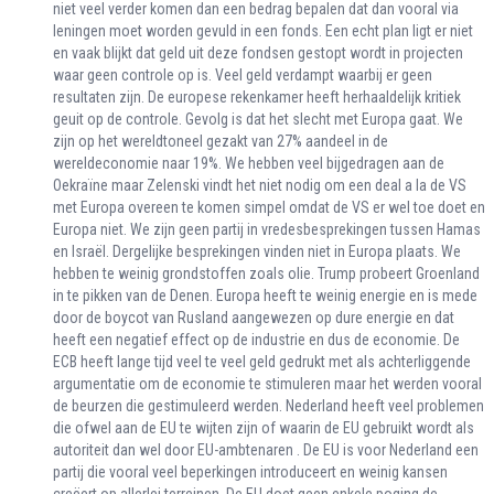
niet veel verder komen dan een bedrag bepalen dat dan vooral via
leningen moet worden gevuld in een fonds. Een echt plan ligt er niet
en vaak blijkt dat geld uit deze fondsen gestopt wordt in projecten
waar geen controle op is. Veel geld verdampt waarbij er geen
resultaten zijn. De europese rekenkamer heeft herhaaldelijk kritiek
geuit op de controle. Gevolg is dat het slecht met Europa gaat. We
zijn op het wereldtoneel gezakt van 27% aandeel in de
wereldeconomie naar 19%. We hebben veel bijgedragen aan de
Oekraïne maar Zelenski vindt het niet nodig om een deal a la de VS
met Europa overeen te komen simpel omdat de VS er wel toe doet en
Europa niet. We zijn geen partij in vredesbesprekingen tussen Hamas
en Israël. Dergelijke besprekingen vinden niet in Europa plaats. We
hebben te weinig grondstoffen zoals olie. Trump probeert Groenland
in te pikken van de Denen. Europa heeft te weinig energie en is mede
door de boycot van Rusland aangewezen op dure energie en dat
heeft een negatief effect op de industrie en dus de economie. De
ECB heeft lange tijd veel te veel geld gedrukt met als achterliggende
argumentatie om de economie te stimuleren maar het werden vooral
de beurzen die gestimuleerd werden. Nederland heeft veel problemen
die ofwel aan de EU te wijten zijn of waarin de EU gebruikt wordt als
autoriteit dan wel door EU-ambtenaren . De EU is voor Nederland een
partij die vooral veel beperkingen introduceert en weinig kansen
creëert op allerlei terreinen. De EU doet geen enkele poging de