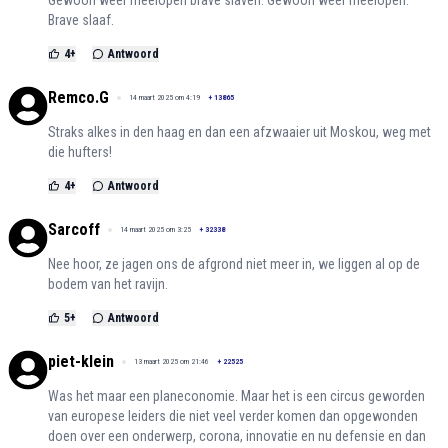
Brave slaaf.
4
+
Antwoord
Remco.G
14 maart 2025 om 4:19
+
13865
Straks alkes in den haag en dan een afzwaaier uit Moskou, weg met
die hufters!
4
+
Antwoord
Sarcoff
14 maart 2025 om 3:25
+
32338
Nee hoor, ze jagen ons de afgrond niet meer in, we liggen al op de
bodem van het ravijn.
5
+
Antwoord
piet-klein
13 maart 2025 om 21:46
+
22525
Was het maar een planeconomie. Maar het is een circus geworden
van europese leiders die niet veel verder komen dan opgewonden
doen over een onderwerp, corona, innovatie en nu defensie en dan