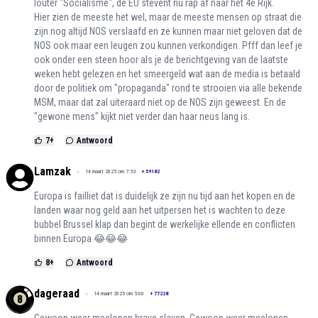
louter "Socialisme", de EU stevent nu rap af naar het 4e Rijk.
Hier zien de meeste het wel, maar de meeste mensen op straat die
zijn nog altijd NOS verslaafd en ze kunnen maar niet geloven dat de
NOS ook maar een leugen zou kunnen verkondigen. Pfff dan leef je
ook onder een steen hoor als je de berichtgeving van de laatste
weken hebt gelezen en het smeergeld wat aan de media is betaald
door de politiek om "propaganda" rond te strooien via alle bekende
MSM, maar dat zal uiteraard niet op de NOS zijn geweest. En de
"gewone mens" kijkt niet verder dan haar neus lang is.
7
+
Antwoord
Lamzak
14 maart 2025 om 7:53
+
59182
Europa is failliet dat is duidelijk ze zijn nu tijd aan het kopen en de
landen waar nog geld aan het uitpersen het is wachten to deze
bubbel Brussel klap dan begint de werkelijke ellende en conflicten
binnen Europa 😂😂😂
8
+
Antwoord
dageraad
14 maart 2025 om 5:00
+
77228
Gewoon weer meelopen brave slaven. Gewoon weer meelopen.