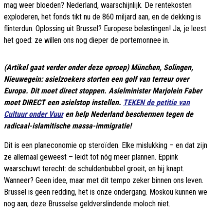
mag weer bloeden? Nederland, waarschijnlijk. De rentekosten
exploderen, het fonds tikt nu de 860 miljard aan, en de dekking is
flinterdun. Oplossing uit Brussel? Europese belastingen! Ja, je leest
het goed: ze willen ons nog dieper de portemonnee in.
(Artikel gaat verder onder deze oproep) München, Solingen,
Nieuwegein: asielzoekers storten een golf van terreur over
Europa. Dit moet direct stoppen. Asielminister Marjolein Faber
moet DIRECT een asielstop instellen.
TEKEN de petitie van
Cultuur onder Vuur
en help Nederland beschermen tegen de
radicaal-islamitische massa-immigratie!
Dit is een planeconomie op steroïden. Elke mislukking – en dat zijn
ze allemaal geweest – leidt tot nóg meer plannen. Eppink
waarschuwt terecht: de schuldenbubbel groeit, en hij knapt.
Wanneer? Geen idee, maar met dit tempo zeker binnen ons leven.
Brussel is geen redding, het is onze ondergang. Moskou kunnen we
nog aan; deze Brusselse geldverslindende moloch niet.