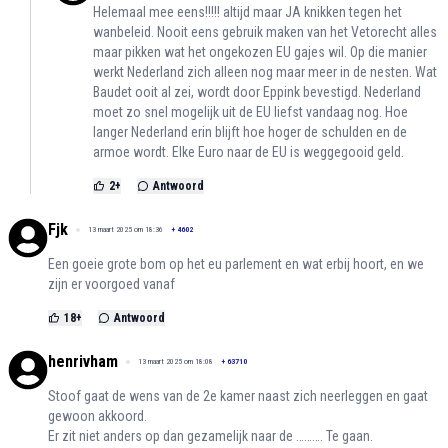
Helemaal mee eens!!!!! altijd maar JA knikken tegen het
wanbeleid. Nooit eens gebruik maken van het Vetorecht alles
maar pikken wat het ongekozen EU gajes wil. Op die manier
werkt Nederland zich alleen nog maar meer in de nesten. Wat
Baudet ooit al zei, wordt door Eppink bevestigd. Nederland
moet zo snel mogelijk uit de EU liefst vandaag nog. Hoe
langer Nederland erin blijft hoe hoger de schulden en de
armoe wordt. Elke Euro naar de EU is weggegooid geld.
2
+
Antwoord
Fjk
13 maart 2025 om 18:36
+
4602
Een goeie grote bom op het eu parlement en wat erbij hoort, en we
zijn er voorgoed vanaf
18
+
Antwoord
henrivham
13 maart 2025 om 18:08
+
63710
Stoof gaat de wens van de 2e kamer naast zich neerleggen en gaat
gewoon akkoord.
Er zit niet anders op dan gezamelijk naar de ………. Te gaan.