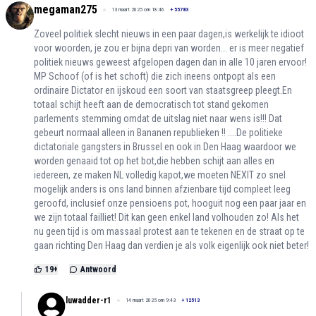
megaman275
13 maart 2025 om 18:46
+
55783
Zoveel politiek slecht nieuws in een paar dagen,is werkelijk te idioot
voor woorden, je zou er bijna depri van worden... er is meer negatief
politiek nieuws geweest afgelopen dagen dan in alle 10 jaren ervoor!
MP Schoof (of is het schoft) die zich ineens ontpopt als een
ordinaire Dictator en ijskoud een soort van staatsgreep pleegt.En
totaal schijt heeft aan de democratisch tot stand gekomen
parlements stemming omdat de uitslag niet naar wens is!!! Dat
gebeurt normaal alleen in Bananen republieken !! ....De politieke
dictatoriale gangsters in Brussel en ook in Den Haag waardoor we
worden genaaid tot op het bot,die hebben schijt aan alles en
iedereen, ze maken NL volledig kapot,we moeten NEXIT zo snel
mogelijk anders is ons land binnen afzienbare tijd compleet leeg
geroofd, inclusief onze pensioens pot, hooguit nog een paar jaar en
we zijn totaal failliet! Dit kan geen enkel land volhouden zo! Als het
nu geen tijd is om massaal protest aan te tekenen en de straat op te
gaan richting Den Haag dan verdien je als volk eigenlijk ook niet beter!
19
+
Antwoord
luwadder-r1
14 maart 2025 om 9:43
+
12513