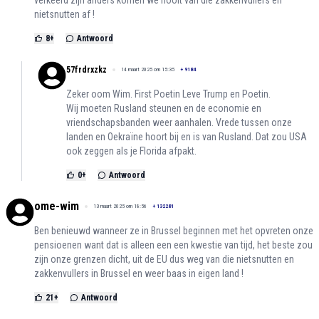
nietsnutten af !
8
+
Antwoord
57frdrxzkz
14 maart 2025 om 15:35
+
9184
Zeker oom Wim. First Poetin Leve Trump en Poetin.
Wij moeten Rusland steunen en de economie en
vriendschapsbanden weer aanhalen. Vrede tussen onze
landen en Oekraïne hoort bij en is van Rusland. Dat zou USA
ook zeggen als je Florida afpakt.
0
+
Antwoord
ome-wim
13 maart 2025 om 18:56
+
132281
Ben benieuwd wanneer ze in Brussel beginnen met het opvreten onze
pensioenen want dat is alleen een een kwestie van tijd, het beste zou
zijn onze grenzen dicht, uit de EU dus weg van die nietsnutten en
zakkenvullers in Brussel en weer baas in eigen land !
21
+
Antwoord