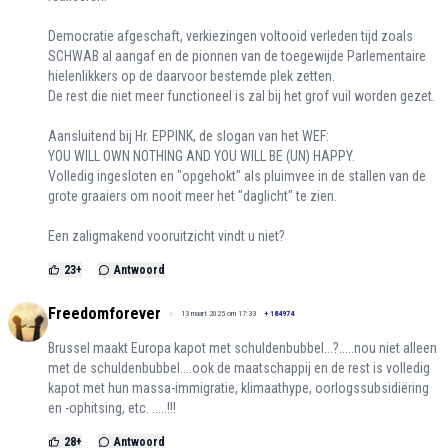
Democratie afgeschaft, verkiezingen voltooid verleden tijd zoals
SCHWAB al aangaf en de pionnen van de toegewijde Parlementaire
hielenlikkers op de daarvoor bestemde plek zetten.
De rest die niet meer functioneel is zal bij het grof vuil worden gezet.
Aansluitend bij Hr. EPPINK, de slogan van het WEF:
YOU WILL OWN NOTHING AND YOU WILL BE (UN) HAPPY.
Volledig ingesloten en "opgehokt" als pluimvee in de stallen van de
grote graaiers om nooit meer het "daglicht" te zien.
Een zaligmakend vooruitzicht vindt u niet?
23
+
Antwoord
Freedomforever
13 maart 2025 om 17:33
+
184974
Brussel maakt Europa kapot met schuldenbubbel...?.....nou niet alleen
met de schuldenbubbel....ook de maatschappij en de rest is volledig
kapot met hun massa-immigratie, klimaathype, oorlogssubsidiëring
en -ophitsing, etc. .....!!!
28
+
Antwoord