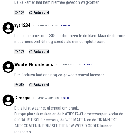
De 2e kamer laat hem hiermee gewoon wegkomen.
15
+
Antwoord
xyz1234
13 maart 2025 om 17:49
+
116459
Dit is de manier om CBDC er doorheen te drukken. Maar de domme
medemens ziet dit nog steeds als een complottheorie.
17
+
Antwoord
WouterNoordeloos
13 maart 2025 om 17:46
+
19408
Pim Fortuiyn had ons nog zo gewaarschuwd hiervoor.....
25
+
Antwoord
Georgia
13 maart 2025 om 17:35
+
12145
Dit is juist waar het allemaal om draait.
Europa platzak maken en de NATIESTAAT omverwerpen zodat de
GLOBALISTISCHE heersers, de WEF MAFFIA en de TIRANNIEKE
AUTOCRATEN IN BRUSSEL THE NEW WORLD ORDER kunnen
realiseren.