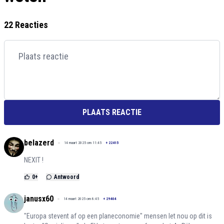
22 Reacties
PLAATS REACTIE
belazerd
14 maart 2025 om 11:45
+
22415
NEXIT !
0
+
Antwoord
janusx60
14 maart 2025 om 8:45
+
29404
"Europa stevent af op een planeconomie" mensen let nou op dit is