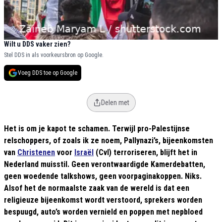
Wilt u DDS vaker zien?
Stel DDS in als voorkeursbron op Google.
Voeg DDS toe op Google
Delen met
Het is om je kapot te schamen. Terwijl pro-Palestijnse
relschoppers, of zoals ik ze noem, Pallynazi’s, bijeenkomsten
van
Christenen
voor
Israël
(CvI) terroriseren, blijft het in
Nederland muisstil. Geen verontwaardigde Kamerdebatten,
geen woedende talkshows, geen voorpaginakoppen. Niks.
Alsof het de normaalste zaak van de wereld is dat een
religieuze bijeenkomst wordt verstoord, sprekers worden
bespuugd, auto’s worden vernield en poppen met nepbloed