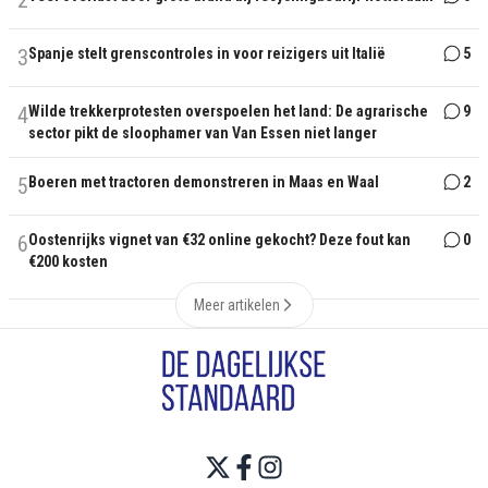
2
3
Spanje stelt grenscontroles in voor reizigers uit Italië
5
4
Wilde trekkerprotesten overspoelen het land: De agrarische
9
sector pikt de sloophamer van Van Essen niet langer
5
Boeren met tractoren demonstreren in Maas en Waal
2
6
Oostenrijks vignet van €32 online gekocht? Deze fout kan
0
€200 kosten
Meer artikelen