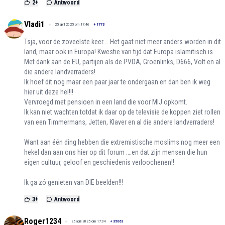
2
+
Antwoord
Vladi1
25 april 2025 om 17:46
+
1773
Tsja, voor de zoveelste keer…. Het gaat niet meer anders worden in dit
land, maar ook in Europa! Kwestie van tijd dat Europa islamitisch is.
Met dank aan de EU, partijen als de PVDA, Groenlinks, D666, Volt en al
die andere landverraders!
Ik hoef dit nog maar een paar jaar te ondergaan en dan ben ik weg
hier uit deze hel!!!
Vervroegd met pensioen in een land die voor MIJ opkomt.
Ik kan niet wachten totdat ik daar op de televisie de koppen ziet rollen
van een Timmermans, Jetten, Klaver en al die andere landverraders!
Want aan één ding hebben die extremistische moslims nog meer een
hekel dan aan ons hier op dit forum ….en dat zijn mensen die hun
eigen cultuur, geloof en geschiedenis verloochenen!!
Ik ga zó genieten van DIE beelden!!!
3
+
Antwoord
Roger1234
25 april 2025 om 17:04
+
35063