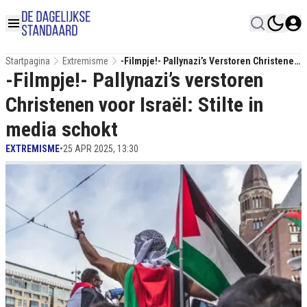
Startpagina
Extremisme
-Filmpje!- Pallynazi’s Verstoren Christenen
-Filmpje!- Pallynazi’s verstoren
Voor Israël: Stilte In Media Schokt
Christenen voor Israël: Stilte in
media schokt
EXTREMISME
•
25 APR 2025, 13:30