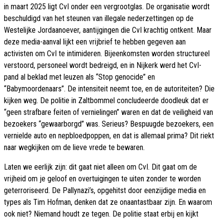
in maart 2025 ligt CvI onder een vergrootglas. De organisatie wordt
beschuldigd van het steunen van illegale nederzettingen op de
Westelijke Jordaanoever, aantijgingen die CvI krachtig ontkent. Maar
deze media-aanval lijkt een vrijbrief te hebben gegeven aan
activisten om CvI te intimideren. Bijeenkomsten worden structureel
verstoord, personeel wordt bedreigd, en in Nijkerk werd het CvI-
pand al beklad met leuzen als “Stop genocide” en
“Babymoordenaars”. De intensiteit neemt toe, en de autoriteiten? Die
kijken weg. De politie in Zaltbommel concludeerde doodleuk dat er
“geen strafbare feiten of vernielingen” waren en dat de veiligheid van
bezoekers “gewaarborgd” was. Serieus? Bespuugde bezoekers, een
vernielde auto en nepbloedpoppen, en dat is allemaal prima? Dit riekt
naar wegkijken om de lieve vrede te bewaren.
Laten we eerlijk zijn: dit gaat niet alleen om CvI. Dit gaat om de
vrijheid om je geloof en overtuigingen te uiten zonder te worden
geterroriseerd. De Pallynazi’s, opgehitst door eenzijdige media en
types als Tim Hofman, denken dat ze onaantastbaar zijn. En waarom
ook niet? Niemand houdt ze tegen. De politie staat erbij en kijkt