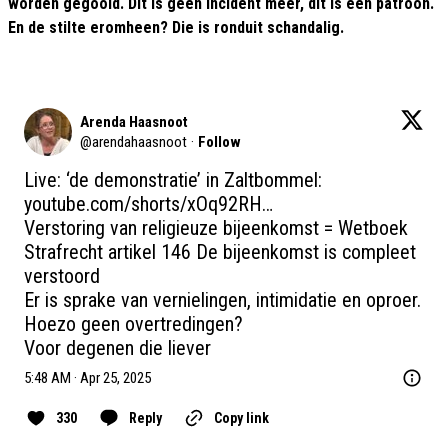
worden gegooid. Dit is geen incident meer, dit is een patroon.
En de stilte eromheen? Die is ronduit schandalig.
Arenda Haasnoot
@
arendahaasnoot
·
Follow
Live: ‘de demonstratie’ in Zaltbommel: 
youtube.com/shorts/xOq92RH…
Verstoring van religieuze bijeenkomst = Wetboek 
Strafrecht artikel 146 De bijeenkomst is compleet 
verstoord 

Er is sprake van vernielingen, intimidatie en oproer. 
Hoezo geen overtredingen? 

Voor degenen die liever
5:48 AM · Apr 25, 2025
330
Reply
Copy link