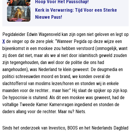
Hoop Voor Het Pausschap!
Kerk in Verwarring: Tijd Voor een Sterke
Nieuwe Paus!
Pegidaleider Edwin Wagensveld kan zijn ogen niet geloven en legt op
X
de vinger op de zere plek: “Wanneer Pegida op deze wijze een
bijeenkomst in een moskee zou hebben verstoord (onmogelijk, want
zij doen dat niet, maar als we al niet door islamitisch geweld zouden
zijn tegengehouden, dan wel door de politie die ons had
aangehouden), was Nederland te klein geweest. De deugmedia en
politici schreeuwden moord en brand, we konden overal de
slachtofferrol van moslims lezen/horen en stonden wij in enkele
maanden voor de rechter… maar hier.” Hij slaat de spijker op zijn kop.
De hypocrisie is stuitend. Als dit een moskee was geweest, had de
voltallige Tweede Kamer Kamervragen ingediend en stonden de
daders allang voor de rechter. Maar nu? Niets.
Sinds het onderzoek van Investico, BOOS en het Nederlands Dagblad