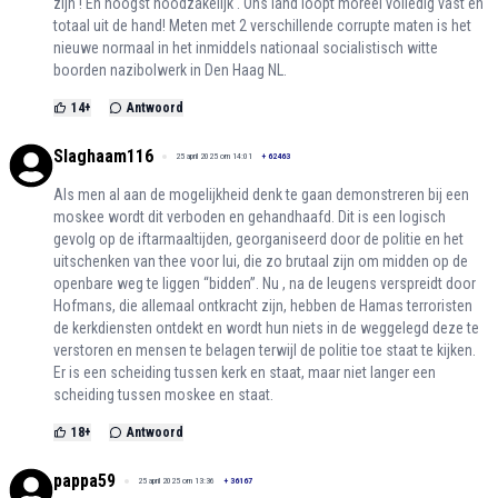
zijn ! En hoogst noodzakelijk . Ons land loopt moreel volledig vast en
totaal uit de hand! Meten met 2 verschillende corrupte maten is het
nieuwe normaal in het inmiddels nationaal socialistisch witte
boorden nazibolwerk in Den Haag NL.
14
+
Antwoord
Slaghaam116
25 april 2025 om 14:01
+
62463
Als men al aan de mogelijkheid denk te gaan demonstreren bij een
moskee wordt dit verboden en gehandhaafd. Dit is een logisch
gevolg op de iftarmaaltijden, georganiseerd door de politie en het
uitschenken van thee voor lui, die zo brutaal zijn om midden op de
openbare weg te liggen “bidden”. Nu , na de leugens verspreidt door
Hofmans, die allemaal ontkracht zijn, hebben de Hamas terroristen
de kerkdiensten ontdekt en wordt hun niets in de weggelegd deze te
verstoren en mensen te belagen terwijl de politie toe staat te kijken.
Er is een scheiding tussen kerk en staat, maar niet langer een
scheiding tussen moskee en staat.
18
+
Antwoord
pappa59
25 april 2025 om 13:36
+
36167