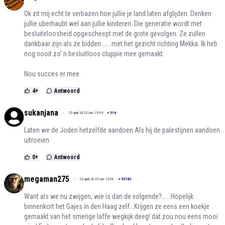
Ok zit mij echt te verbazen hoe jullie je land laten afglijden. Denken
jullie uberhaubt wel aan jullie kinderen. Die generatie wordt met
besluiteloosheid opgescheept met de grote gevolgen. Ze zullen
dankbaar zijn als ze bidden ..... met het gezicht richting Mekka. Ik heb
nog nooit zo' n besluitloos cluppie mee gemaakt.
Nou succes er mee.
4
+
Antwoord
sukanjana
25 april 2025 om 15:09
+
516
Laten we de Joden hetzelfde aandoen Als hij de palestijnen aandoen
uitroeien
0
+
Antwoord
megaman275
25 april 2025 om 15:06
+
55783
Want als we nu zwijgen, wie is dan de volgende?......Hopelijk
binnenkort het Gajes in den Haag zelf...Krijgen ze eens een koekje
gemaakt van het smerige laffe wegkijk deeg! dat zou nou eens mooi