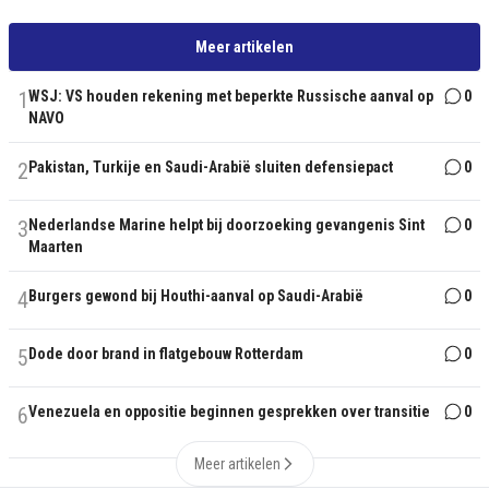
Meer artikelen
1
WSJ: VS houden rekening met beperkte Russische aanval op
0
NAVO
2
Pakistan, Turkije en Saudi-Arabië sluiten defensiepact
0
3
Nederlandse Marine helpt bij doorzoeking gevangenis Sint
0
Maarten
4
Burgers gewond bij Houthi-aanval op Saudi-Arabië
0
5
Dode door brand in flatgebouw Rotterdam
0
6
Venezuela en oppositie beginnen gesprekken over transitie
0
Meer artikelen