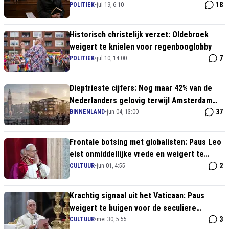
morele uitsluiting gewoon staan
18
POLITIEK
•
jul 19, 6:10
Historisch christelijk verzet: Oldebroek
weigert te knielen voor regenbooglobby
7
POLITIEK
•
jul 10, 14:00
Dieptrieste cijfers: Nog maar 42% van de
Nederlanders gelovig terwijl Amsterdam
verzandert in New Age-onzin
37
BINNENLAND
•
jun 04, 13:00
Frontale botsing met globalisten: Paus Leo
eist onmiddellijke vrede en weigert te
buigen voor oorlogshitsers
2
CULTUUR
•
jun 01, 4:55
Krachtig signaal uit het Vaticaan: Paus
weigert te buigen voor de seculiere
deugcultuur en eist authentiek geloof
3
CULTUUR
•
mei 30, 5:55