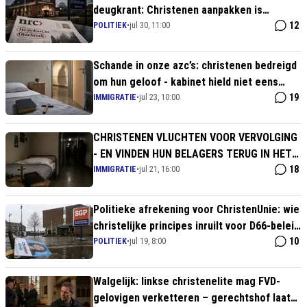
deugkrant: Christenen aanpakken is
makkelijk, gevaar op straat wordt
12
POLITIEK
•
jul 30, 11:00
weggemoffeld
Schande in onze azc’s: christenen bedreigd
om hun geloof - kabinet hield niet eens
cijfers bij
19
IMMIGRATIE
•
jul 23, 10:00
CHRISTENEN VLUCHTEN VOOR VERVOLGING
- EN VINDEN HUN BELAGERS TERUG IN HET
NEDERLANDSE AZC
18
IMMIGRATIE
•
jul 21, 16:00
Politieke afrekening voor ChristenUnie: wie
christelijke principes inruilt voor D66-beleid
verliest zijn achterban
10
POLITIEK
•
jul 19, 8:00
Walgelijk: linkse christenelite mag FVD-
gelovigen verketteren – gerechtshof laat