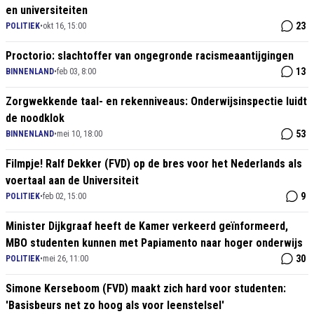
en universiteiten
23
POLITIEK
•
okt 16, 15:00
Proctorio: slachtoffer van ongegronde racismeaantijgingen
13
BINNENLAND
•
feb 03, 8:00
Zorgwekkende taal- en rekenniveaus: Onderwijsinspectie luidt
de noodklok
53
BINNENLAND
•
mei 10, 18:00
Filmpje! Ralf Dekker (FVD) op de bres voor het Nederlands als
voertaal aan de Universiteit
9
POLITIEK
•
feb 02, 15:00
Minister Dijkgraaf heeft de Kamer verkeerd geïnformeerd,
MBO studenten kunnen met Papiamento naar hoger onderwijs
30
POLITIEK
•
mei 26, 11:00
Simone Kerseboom (FVD) maakt zich hard voor studenten:
'Basisbeurs net zo hoog als voor leenstelsel'