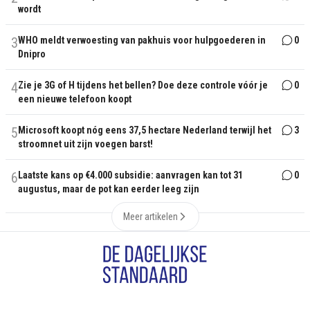
wordt
3
WHO meldt verwoesting van pakhuis voor hulpgoederen in
0
Dnipro
4
Zie je 3G of H tijdens het bellen? Doe deze controle vóór je
0
een nieuwe telefoon koopt
5
Microsoft koopt nóg eens 37,5 hectare Nederland terwijl het
3
stroomnet uit zijn voegen barst!
6
Laatste kans op €4.000 subsidie: aanvragen kan tot 31
0
augustus, maar de pot kan eerder leeg zijn
Meer artikelen