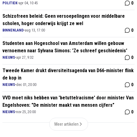
0
POLITIEK
•
apr 04, 10:45
Schizofreen beleid: Geen versoepelingen voor middelbare
scholen, hoger onderwijs krijgt ze wel
0
BINNENLAND
•
aug 13, 17:00
Studenten aan Hogeschool van Amsterdam willen gebouw
vernoemen naar Sylvana Simons: 'Ze schreef geschiedenis'
0
NIEUWS
•
apr 27, 9:32
Tweede Kamer drukt diversiteitsagenda van D66-minister flink
de kop in
0
NIEUWS
•
dec 01, 20:00
VVD moet niks hebben van 'betuttelracisme' door minister Van
Engelshoven: "De minister maakt van mensen cijfers”
0
NIEUWS
•
nov 25, 20:00
Meer artikelen