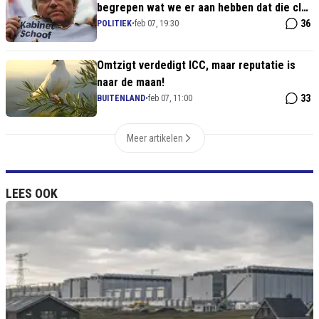
begrepen wat we er aan hebben dat die club
hier gezeteld is," over ICC
36
POLITIEK
•
feb 07, 19:30
Omtzigt verdedigt ICC, maar reputatie is
naar de maan!
33
BUITENLAND
•
feb 07, 11:00
Meer artikelen
LEES OOK