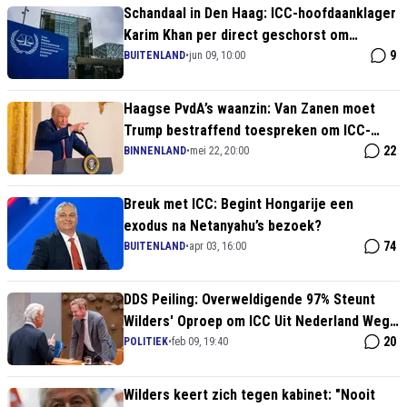
Schandaal in Den Haag: ICC-hoofdaanklager
Karim Khan per direct geschorst om
seksueel wangedrag
9
BUITENLAND
•
jun 09, 10:00
Haagse PvdA’s waanzin: Van Zanen moet
Trump bestraffend toespreken om ICC-
sancties
22
BINNENLAND
•
mei 22, 20:00
Breuk met ICC: Begint Hongarije een
exodus na Netanyahu’s bezoek?
74
BUITENLAND
•
apr 03, 16:00
DDS Peiling: Overweldigende 97% Steunt
Wilders' Oproep om ICC Uit Nederland Weg
te Halen
20
POLITIEK
•
feb 09, 19:40
Wilders keert zich tegen kabinet: "Nooit