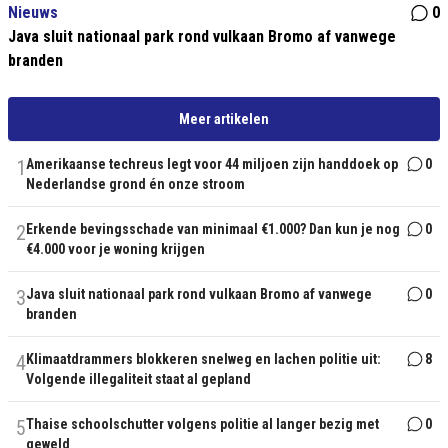
Nieuws
0
Java sluit nationaal park rond vulkaan Bromo af vanwege
branden
Meer artikelen
1
Amerikaanse techreus legt voor 44 miljoen zijn handdoek op
0
Nederlandse grond én onze stroom
2
Erkende bevingsschade van minimaal €1.000? Dan kun je nog
0
€4.000 voor je woning krijgen
3
Java sluit nationaal park rond vulkaan Bromo af vanwege
0
branden
4
Klimaatdrammers blokkeren snelweg en lachen politie uit:
8
Volgende illegaliteit staat al gepland
5
Thaise schoolschutter volgens politie al langer bezig met
0
geweld