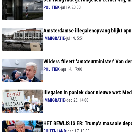
POLITIEK
•
jul 19, 20:00
Amsterdamse illegalenopvang blijkt opni
IMMIGRATIE
•
jul 19, 5:51
Wilders fileert 'amateurminister' Van de
POLITIEK
•
apr 14, 17:00
Illegalen in paniek door nieuwe wet: Med
IMMIGRATIE
•
dec 25, 14:00
HET BEWIJS IS ER: Trump's massale depo
BUITENLAND
•
dec 17, 10:00