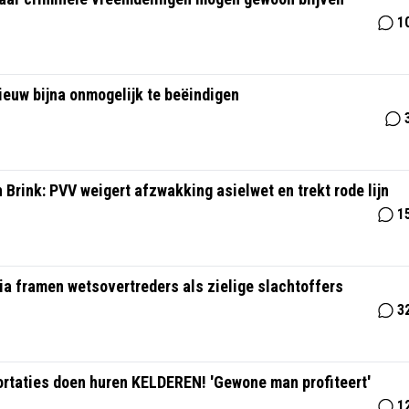
1
euw bijna onmogelijk te beëindigen
n Brink: PVV weigert afzwakking asielwet en trekt rode lijn
1
ia framen wetsovertreders als zielige slachtoffers
3
rtaties doen huren KELDEREN! 'Gewone man profiteert'
1