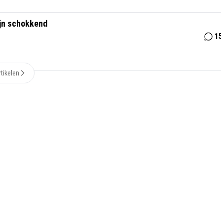
zijn schokkend
1
tikelen