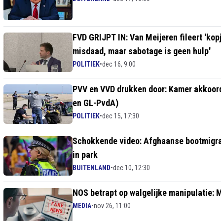
FVD GRIJPT IN: Van Meijeren fileert 'ko
misdaad, maar sabotage is geen hulp'
POLITIEK
•
dec 16, 9:00
PVV en VVD drukken door: Kamer akkoord 
en GL-PvdA)
POLITIEK
•
dec 15, 17:30
Schokkende video: Afghaanse bootmigran
in park
BUITENLAND
•
dec 10, 12:30
NOS betrapt op walgelijke manipulatie: M
MEDIA
•
nov 26, 11:00