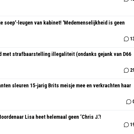
pje soep'-leugen van kabinet! 'Medemenselijkheid is geen
1
met strafbaarstelling illegaliteit (ondanks gejank van D66
2
ten sleuren 15-jarig Brits meisje mee en verkrachten haar
oordenaar Lisa heet helemaal geen ‘Chris J.’!
1