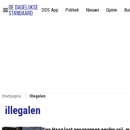
DDS App
Politiek
Nieuws
Opinie
Bui
Startpagina
Illegalen
illegalen
Den Haag laat gevangenen eerder vrij, 