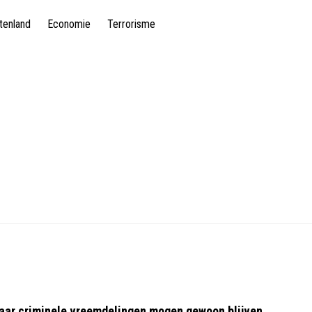
tenland
Economie
Terrorisme
maar criminele vreemdelingen mogen gewoon blijven