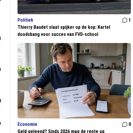
Politiek
1
Thierry Baudet slaat spijker op de kop: Kartel
doodsbang voor succes van FVD-school
3
9
0
9
Economie
0
Geld geleend? Sinds 2026 mag de rente op