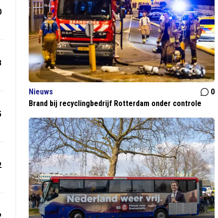
0
3
Nieuws
0
Brand bij recyclingbedrijf Rotterdam onder controle
5
2
2