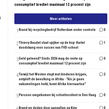
consumptief krediet maximaal 12 procent zijn
5
Meer artikelen
1
Brand bij recyclingbedrijf Rotterdam onder controle
0
2
Thierry Baudet slaat spijker op de kop: Kartel
1
doodsbang voor succes van FVD-school
3
Geld geleend? Sinds 2026 mag de rente op
0
consumptief krediet maximaal 12 procent zijn
4
Terwijl het Westen stopt met kinderen krijgen,
2
ontploft de bevolking in Afrika - "Als je geen
nakomelingen hebt, komt Afrika hiernaartoe"
5
Persoon omgekomen bij schietincident in Den Haag
0
6
Brand en doden door aanvallen op Kyiv
0