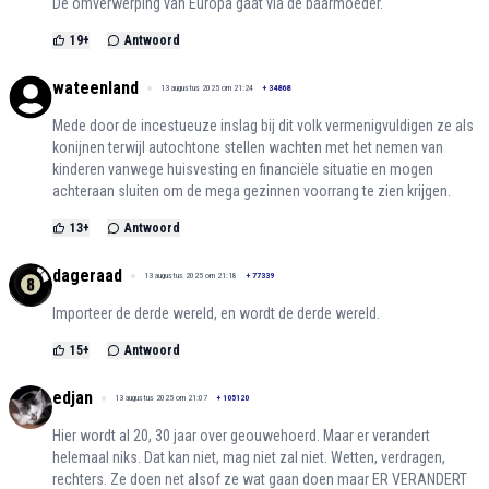
De omverwerping van Europa gaat via de baarmoeder.
19
+
Antwoord
wateenland
13 augustus 2025 om 21:24
+
34868
Mede door de incestueuze inslag bij dit volk vermenigvuldigen ze als
konijnen terwijl autochtone stellen wachten met het nemen van
kinderen vanwege huisvesting en financiële situatie en mogen
achteraan sluiten om de mega gezinnen voorrang te zien krijgen.
13
+
Antwoord
dageraad
13 augustus 2025 om 21:18
+
77339
Importeer de derde wereld, en wordt de derde wereld.
15
+
Antwoord
edjan
13 augustus 2025 om 21:07
+
105120
Hier wordt al 20, 30 jaar over geouwehoerd. Maar er verandert
helemaal niks. Dat kan niet, mag niet zal niet. Wetten, verdragen,
rechters. Ze doen net alsof ze wat gaan doen maar ER VERANDERT