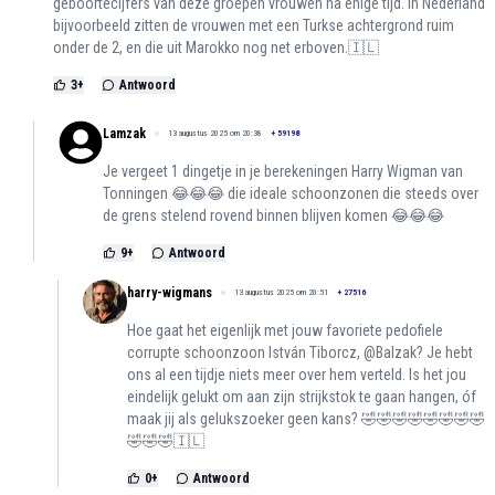
geboortecijfers van deze groepen vrouwen na enige tijd. In Nederland
bijvoorbeeld zitten de vrouwen met een Turkse achtergrond ruim
onder de 2, en die uit Marokko nog net erboven.🇮🇱
3
+
Antwoord
Lamzak
13 augustus 2025 om 20:38
+
59198
Je vergeet 1 dingetje in je berekeningen Harry Wigman van
Tonningen 😂😂😂 die ideale schoonzonen die steeds over
de grens stelend rovend binnen blijven komen 😂😂😂
9
+
Antwoord
harry-wigmans
13 augustus 2025 om 20:51
+
27516
Hoe gaat het eigenlijk met jouw favoriete pedofiele
corrupte schoonzoon István Tiborcz, @Balzak? Je hebt
ons al een tijdje niets meer over hem verteld. Is het jou
eindelijk gelukt om aan zijn strijkstok te gaan hangen, óf
maak jij als gelukszoeker geen kans? 🤣🤣🤣🤣🤣🤣🤣🤣
🤣🤣🤣🇮🇱
0
+
Antwoord