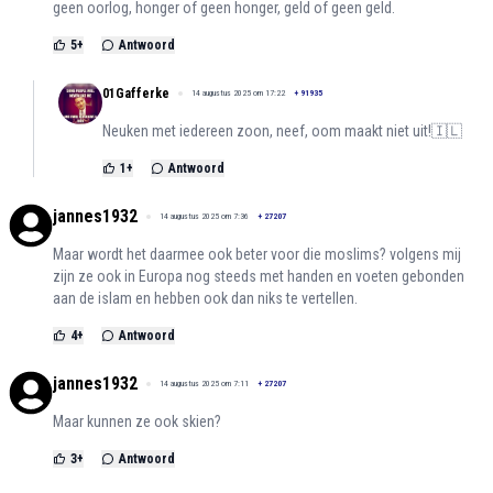
geen oorlog, honger of geen honger, geld of geen geld.
5
+
Antwoord
01Gafferke
14 augustus 2025 om 17:22
+
91935
Neuken met iedereen zoon, neef, oom maakt niet uit!🇮🇱
1
+
Antwoord
jannes1932
14 augustus 2025 om 7:36
+
27207
Maar wordt het daarmee ook beter voor die moslims? volgens mij
zijn ze ook in Europa nog steeds met handen en voeten gebonden
aan de islam en hebben ook dan niks te vertellen.
4
+
Antwoord
jannes1932
14 augustus 2025 om 7:11
+
27207
Maar kunnen ze ook skien?
3
+
Antwoord