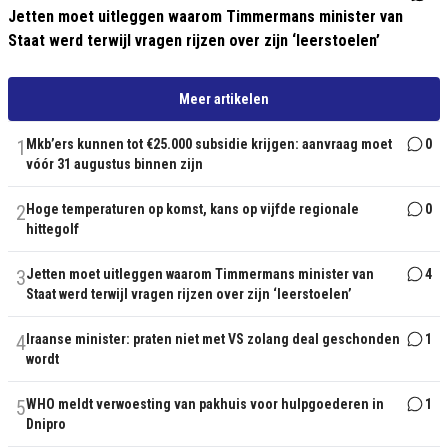
Jetten moet uitleggen waarom Timmermans minister van
Staat werd terwijl vragen rijzen over zijn ‘leerstoelen’
Meer artikelen
1
Mkb’ers kunnen tot €25.000 subsidie krijgen: aanvraag moet
0
vóór 31 augustus binnen zijn
2
Hoge temperaturen op komst, kans op vijfde regionale
0
hittegolf
3
Jetten moet uitleggen waarom Timmermans minister van
4
Staat werd terwijl vragen rijzen over zijn ‘leerstoelen’
4
Iraanse minister: praten niet met VS zolang deal geschonden
1
wordt
5
WHO meldt verwoesting van pakhuis voor hulpgoederen in
1
Dnipro