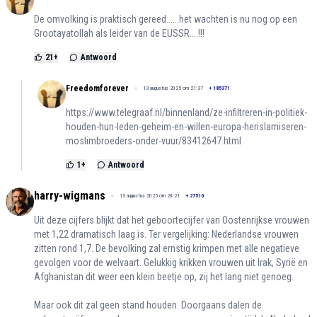
De omvolking is praktisch gereed......het wachten is nu nog op een
Grootayatollah als leider van de EUSSR....!!!
21
+
Antwoord
Freedomforever
13 augustus 2025 om 21:37
+
185371
https://www.telegraaf.nl/binnenland/ze-infiltreren-in-politiek-
houden-hun-leden-geheim-en-willen-europa-herislamiseren-
moslimbroeders-onder-vuur/83412647.html
1
+
Antwoord
harry-wigmans
13 augustus 2025 om 20:21
+
27516
Uit deze cijfers blijkt dat het geboortecijfer van Oostenrijkse vrouwen
met 1,22 dramatisch laag is. Ter vergelijking: Nederlandse vrouwen
zitten rond 1,7. De bevolking zal ernstig krimpen met alle negatieve
gevolgen voor de welvaart. Gelukkig krikken vrouwen uit Irak, Syrië en
Afghanistan dit weer een klein beetje op, zij het lang niet genoeg.
Maar ook dit zal geen stand houden. Doorgaans dalen de