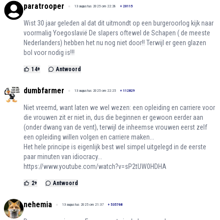
paratrooper
13 augustus 2025 om 22:28
+
20115
Wist 30 jaar geleden al dat dit uitmondt op een burgeroorlog kijk naar
voormalig Yoegoslavië De slapers oftewel de Schapen ( de meeste
Nederlanders) hebben het nu nog niet door!! Terwijl er geen glazen
bol voor nodig is!!!
14
+
Antwoord
dumbfarmer
13 augustus 2025 om 22:25
+
112829
Niet vreemd, want laten we wel wezen: een opleiding en carriere voor
die vrouwen zit er niet in, dus die beginnen er gewoon eerder aan
(onder dwang van de vent), terwijl de inheemse vrouwen eerst zelf
een opleiding willen volgen en carriere maken...
Het hele principe is eigenlijk best wel simpel uitgelegd in de eerste
paar minuten van idiocracy...
https://www.youtube.com/watch?v=sP2tUW0HDHA
2
+
Antwoord
nehemia
13 augustus 2025 om 21:37
+
535768