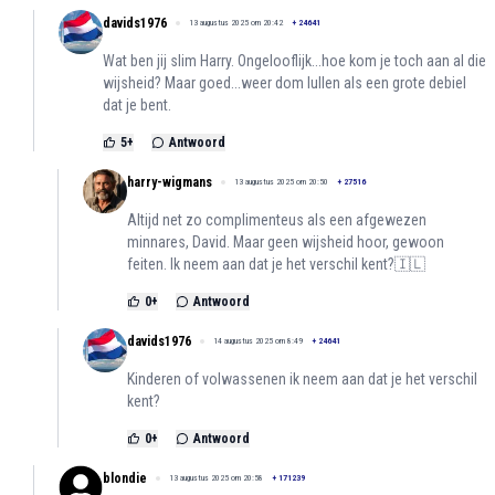
davids1976
13 augustus 2025 om 20:42
+
24641
Wat ben jij slim Harry. Ongelooflijk...hoe kom je toch aan al die
wijsheid? Maar goed...weer dom lullen als een grote debiel
dat je bent.
5
+
Antwoord
harry-wigmans
13 augustus 2025 om 20:50
+
27516
Altijd net zo complimenteus als een afgewezen
minnares, David. Maar geen wijsheid hoor, gewoon
feiten. Ik neem aan dat je het verschil kent?🇮🇱
0
+
Antwoord
davids1976
14 augustus 2025 om 8:49
+
24641
Kinderen of volwassenen ik neem aan dat je het verschil
kent?
0
+
Antwoord
blondie
13 augustus 2025 om 20:58
+
171239