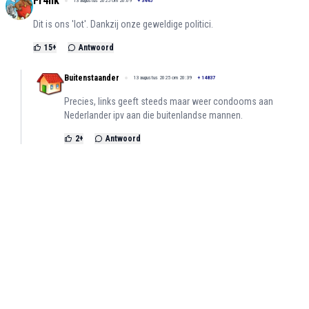
Fr4nk
13 augustus 2025 om 20:09
+
3445
Dit is ons 'lot'. Dankzij onze geweldige politici.
15
+
Antwoord
Buitenstaander
13 augustus 2025 om 20:39
+
14837
Precies, links geeft steeds maar weer condooms aan
Nederlander ipv aan die buitenlandse mannen.
2
+
Antwoord