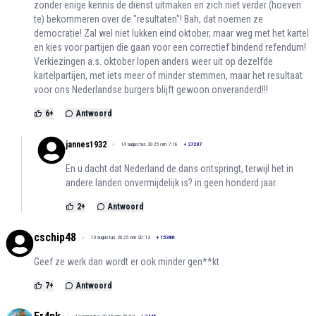
zonder enige kennis de dienst uitmaken en zich niet verder (hoeven
te) bekommeren over de "resultaten"! Bah, dat noemen ze
democratie! Zal wel niet lukken eind oktober, maar weg met het kartel
en kies voor partijen die gaan voor een correctief bindend refendum!
Verkiezingen a.s. oktober lopen anders weer uit op dezelfde
kartelpartijen, met iets meer of minder stemmen, maar het resultaat
voor ons Nederlandse burgers blijft gewoon onveranderd!!!
6
+
Antwoord
jannes1932
14 augustus 2025 om 7:18
+
27207
En u dacht dat Nederland de dans ontspringt, terwijl het in
andere landen onvermijdelijk is? in geen honderd jaar.
2
+
Antwoord
cschip48
13 augustus 2025 om 20:13
+
15386
Geef ze werk dan wordt er ook minder gen**kt
7
+
Antwoord