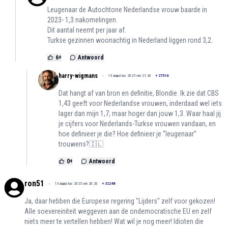
Leugenaar de Autochtone Nederlandse vrouw baarde in
2023- 1,3 nakomelingen.
Dit aantal neemt per jaar af.
Turkse gezinnen woonachtig in Nederland liggen rond 3,2.
6
+
Antwoord
harry-wigmans
13 augustus 2025 om 21:20
+
27516
Dat hangt af van bron en definitie, Blondie. Ik zie dat CBS
1,43 geeft voor Nederlandse vrouwen, inderdaad wel iets
lager dan mijn 1,7, maar hoger dan jouw 1,3. Waar haal jij
je cijfers voor Nederlands-Turkse vrouwen vandaan, en
hoe definieer je die? Hoe definieer je “leugenaar”
trouwens?🇮🇱
0
+
Antwoord
ron51
13 augustus 2025 om 20:20
+
32248
Ja, daar hebben die Europese regering "Lijders" zelf voor gekozen!
Alle soevereiniteit weggeven aan de ondemocratische EU en zelf
niets meer te vertellen hebben! Wat wil je nog meer! Idioten die