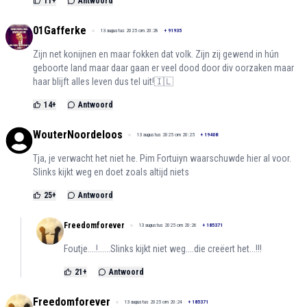
11
+
Antwoord
01Gafferke
13 augustus 2025 om 20:28
+
91935
Zijn net konijnen en maar fokken dat volk. Zijn zij gewend in hún
geboorte land maar daar gaan er veel dood door div oorzaken maar
haar blijft alles leven dus tel uit!🇮🇱
14
+
Antwoord
WouterNoordeloos
13 augustus 2025 om 20:25
+
19408
Tja, je verwacht het niet he. Pim Fortuiyn waarschuwde hier al voor.
Slinks kijkt weg en doet zoals altijd niets
25
+
Antwoord
Freedomforever
13 augustus 2025 om 20:26
+
185371
Foutje....!......Slinks kijkt niet weg....die creëert het...!!!
21
+
Antwoord
Freedomforever
13 augustus 2025 om 20:24
+
185371