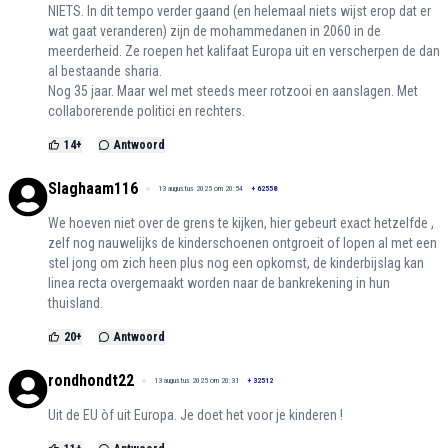
NIETS. In dit tempo verder gaand (en helemaal niets wijst erop dat er
wat gaat veranderen) zijn de mohammedanen in 2060 in de
meerderheid. Ze roepen het kalifaat Europa uit en verscherpen de dan
al bestaande sharia.
Nog 35 jaar. Maar wel met steeds meer rotzooi en aanslagen. Met
collaborerende politici en rechters.
14
+
Antwoord
Slaghaam116
13 augustus 2025 om 20:54
+
62558
We hoeven niet over de grens te kijken, hier gebeurt exact hetzelfde ,
zelf nog nauwelijks de kinderschoenen ontgroeit of lopen al met een
stel jong om zich heen plus nog een opkomst, de kinderbijslag kan
linea recta overgemaakt worden naar de bankrekening in hun
thuisland.
20
+
Antwoord
rondhondt22
13 augustus 2025 om 20:31
+
32512
Uit de EU òf uit Europa. Je doet het voor je kinderen !