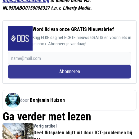
https://dds.backme.org
of doneer direct via:
NL95RABO0159098327 t.n.v. Liberty Media.
Word lid van onze GRATIS Nieuwsbrief
Krijg ELKE dag het ECHTE nieuws GRATIS en voor niets in
je inbox. Abonneer je vandaag!
Abonneren
Benjamin Huizen
door
Ga verder met lezen
Vorig artikel
Deel flitspalen blijft uit door ICT-problemen bij