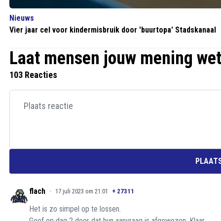
Nieuws
Vier jaar cel voor kindermisbruik door 'buurtopa' Stadskanaal
Laat mensen jouw mening we
103 Reacties
PLAATS
flach
17 juli 2023 om 21:01
+
27311
Het is zo simpel op te lossen.
Geef op dag 2 door dat hun aanvraag is afgewezen. Klaar.