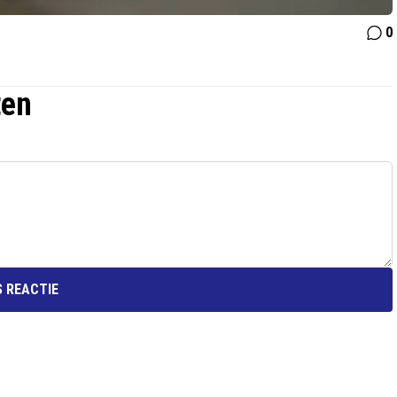
0
ten
 REACTIE