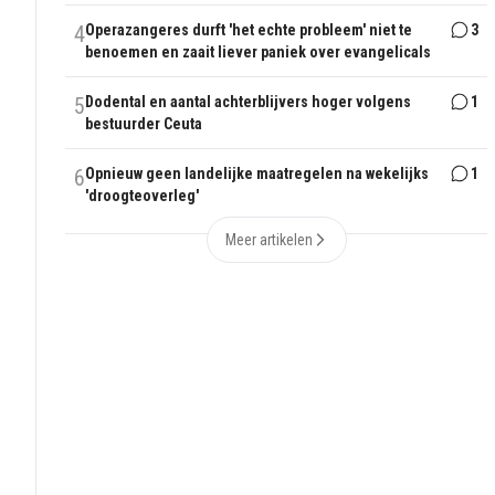
4
Operazangeres durft 'het echte probleem' niet te
3
benoemen en zaait liever paniek over evangelicals
5
Dodental en aantal achterblijvers hoger volgens
1
bestuurder Ceuta
6
Opnieuw geen landelijke maatregelen na wekelijks
1
'droogteoverleg'
Meer artikelen