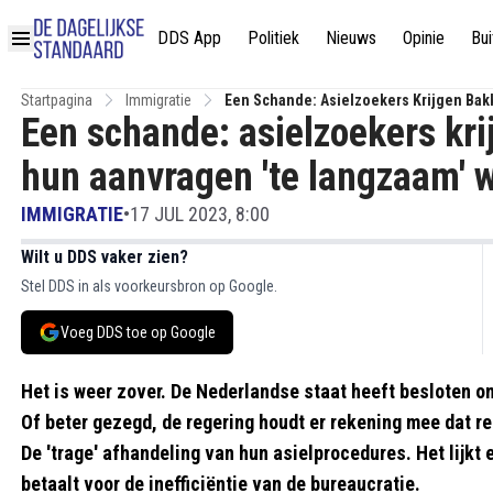
DDS App
Politiek
Nieuws
Opinie
Bui
Startpagina
Immigratie
Een Schande: Asielzoekers Krijgen Ba
Een schande: asielzoekers kr
hun aanvragen 'te langzaam' 
IMMIGRATIE
•
17 JUL 2023, 8:00
Wilt u DDS vaker zien?
Stel DDS in als voorkeursbron op Google.
Voeg DDS toe op Google
Het is weer zover. De Nederlandse staat heeft besloten om
Of beter gezegd, de regering houdt er rekening mee dat
De 'trage' afhandeling van hun asielprocedures. Het lijkt 
betaalt voor de inefficiëntie van de bureaucratie.