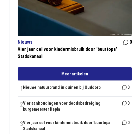
Nieuws
0
Vier jaar cel voor kindermisbruik door 'buurtopa'
Stadskanaal
Meer artikelen
1
Nieuwe natuurbrand in duinen bij Ouddorp
0
2
Vier aanhoudingen voor doodsbedreiging
0
burgemeester Depla
3
Vier jaar cel voor kindermisbruik door 'buurtopa'
0
Stadskanaal