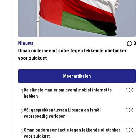
Nieuws
0
Oman onderneemt actie tegen lekkende olietanker
voor zuidkust
Meer artikelen
1
De slimste manier om overal mobiel internet te
0
hebben
2
VS: gesprekken tussen Libanon en Israël
0
voorspoedig verlopen
3
Oman onderneemt actie tegen lekkende olietanker
0
voor zuidkust