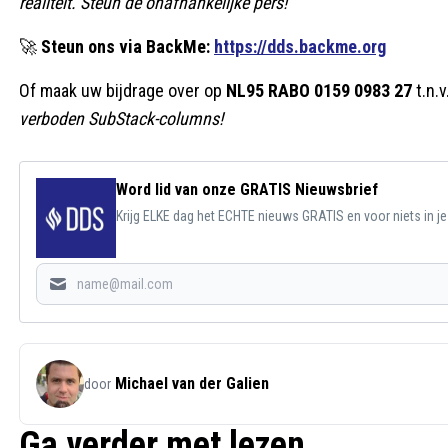
realiteit. Steun de onafhankelijke pers!
🚀
Steun ons via BackMe:
https://dds.backme.org
Of maak uw bijdrage over op
NL95 RABO 0159 0983 27
t.n.v
verboden SubStack-columns!
Word lid van onze GRATIS Nieuwsbrief
Krijg ELKE dag het ECHTE nieuws GRATIS en voor niets in j
Michael van der Galien
door
Ga verder met lezen