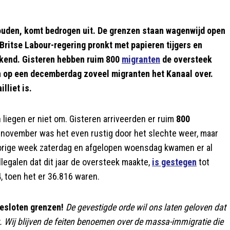
ouden, komt bedrogen uit. De grenzen staan wagenwijd open
ritse Labour-regering pronkt met papieren tijgers en
okkend. Gisteren hebben ruim 800
migranten
de oversteek
n op een decemberdag zoveel migranten het Kanaal over.
lliet is.
 liegen er niet om. Gisteren arriveerden er ruim
800
lf november was het even rustig door het slechte weer, maar
Vorige week zaterdag en afgelopen woensdag kwamen er al
llegalen dat dit jaar de oversteek maakte,
is gestegen
tot
4, toen het er 36.816 waren.
esloten grenzen!
De gevestigde orde wil ons laten geloven dat
 Wij blijven de feiten benoemen over de massa-immigratie die