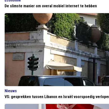
Economie
De slimste manier om overal mobiel internet te hebben
Nieuws
VS: gesprekken tussen Libanon en Israël voorspoedig verlope