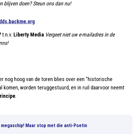
en blijven doen? Steun ons dan nu!
//dds.backme.org
7
t.n.v.
Liberty Media
Vergeet niet uw e-mailadres in de
mns!
r nog hoog van de toren blies over een "historische
aal komen, worden teruggestuurd, en in ruil daarvoor neemt
rincipe
.
megaschip! Maar stop met die anti-Poetin