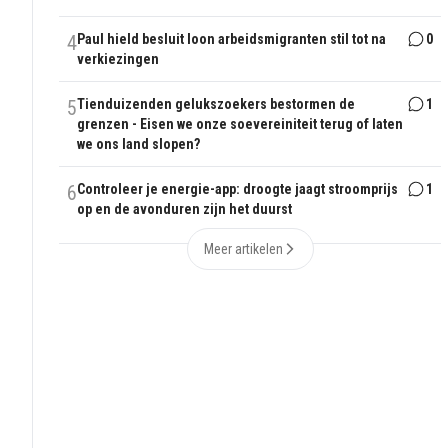
4
Paul hield besluit loon arbeidsmigranten stil tot na
0
verkiezingen
5
Tienduizenden gelukszoekers bestormen de
1
grenzen - Eisen we onze soevereiniteit terug of laten
we ons land slopen?
6
Controleer je energie-app: droogte jaagt stroomprijs
1
op en de avonduren zijn het duurst
Meer artikelen