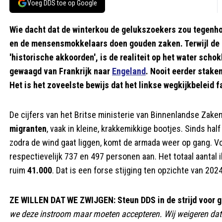
Voeg DDS toe op Google
Wie dacht dat de winterkou de gelukszoekers zou tegenh
en de mensensmokkelaars doen gouden zaken. Terwijl de B
'historische akkoorden', is de realiteit op het water sch
gewaagd van Frankrijk naar
Engeland
. Nooit eerder stake
Het is het zoveelste bewijs dat het linkse wegkijkbeleid fai
De cijfers van het Britse ministerie van Binnenlandse Zaken
migranten
, vaak in kleine, krakkemikkige bootjes. Sinds ha
zodra de wind gaat liggen, komt de armada weer op gang. 
respectievelijk 737 en 497 personen aan. Het totaal aantal i
ruim
41.000
. Dat is een forse stijging ten opzichte van 202
ZE WILLEN DAT WE ZWIJGEN: Steun DDS in de strijd voor g
we deze instroom maar moeten accepteren. Wij weigeren dat.