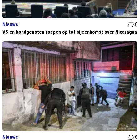
Nieuws
0
VS en bondgenoten roepen op tot bijeenkomst over Nicaragua
Nieuws
0