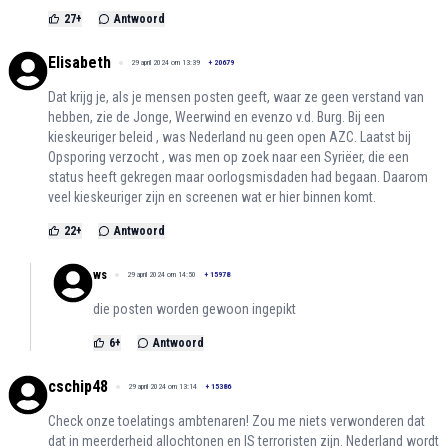
27
+
Antwoord
Elisabeth
29 april 2024 om 13:39
+
20679
Dat krijg je, als je mensen posten geeft, waar ze geen verstand van
hebben, zie de Jonge, Weerwind en evenzo v.d. Burg. Bij een
kieskeuriger beleid , was Nederland nu geen open AZC. Laatst bij
Opsporing verzocht , was men op zoek naar een Syriëer, die een
status heeft gekregen maar oorlogsmisdaden had begaan. Daarom
veel kieskeuriger zijn en screenen wat er hier binnen komt.
22
+
Antwoord
ws
29 april 2024 om 14:50
+
15978
die posten worden gewoon ingepikt
6
+
Antwoord
cschip48
29 april 2024 om 13:14
+
15386
Check onze toelatings ambtenaren! Zou me niets verwonderen dat
dat in meerderheid allochtonen en IS terroristen zijn. Nederland wordt