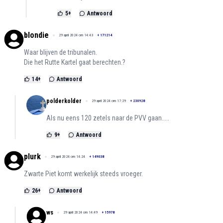
5
+
Antwoord
blondie
29 april 2024 om 14:43
+
171214
Waar blijven de tribunalen.
Die het Rutte Kartel gaat berechten.?
14
+
Antwoord
polderkolder
29 april 2024 om 17:29
+
230928
Als nu eens 120 zetels naar de PVV gaan.....
9
+
Antwoord
plurk
29 april 2024 om 14:24
+
149038
Zwarte Piet komt werkelijk steeds vroeger.
26
+
Antwoord
ws
29 april 2024 om 14:49
+
15978