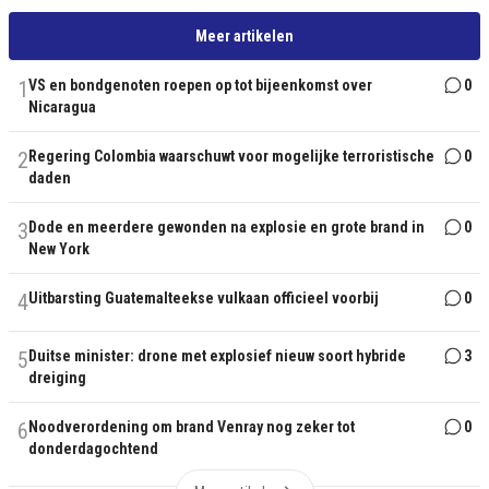
Meer artikelen
1
VS en bondgenoten roepen op tot bijeenkomst over
0
Nicaragua
2
Regering Colombia waarschuwt voor mogelijke terroristische
0
daden
3
Dode en meerdere gewonden na explosie en grote brand in
0
New York
4
Uitbarsting Guatemalteekse vulkaan officieel voorbij
0
5
Duitse minister: drone met explosief nieuw soort hybride
3
dreiging
6
Noodverordening om brand Venray nog zeker tot
0
donderdagochtend