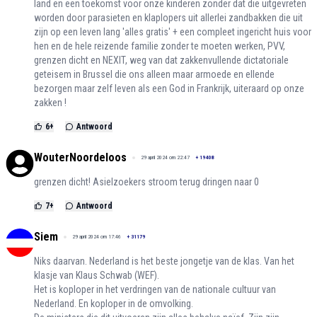
land en een toekomst voor onze kinderen zonder dat die uitgevreten
worden door parasieten en klaplopers uit allerlei zandbakken die uit
zijn op een leven lang 'alles gratis' + een compleet ingericht huis voor
hen en de hele reizende familie zonder te moeten werken, PVV,
grenzen dicht en NEXIT, weg van dat zakkenvullende dictatoriale
geteisem in Brussel die ons alleen maar armoede en ellende
bezorgen maar zelf leven als een God in Frankrijk, uiteraard op onze
zakken !
6
+
Antwoord
WouterNoordeloos
29 april 2024 om 22:47
+
19408
grenzen dicht! Asielzoekers stroom terug dringen naar 0
7
+
Antwoord
Siem
29 april 2024 om 17:46
+
31179
Niks daarvan. Nederland is het beste jongetje van de klas. Van het
klasje van Klaus Schwab (WEF).
Het is koploper in het verdringen van de nationale cultuur van
Nederland. En koploper in de omvolking.