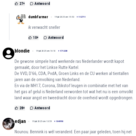
27
+
Antwoord
dumbfarmer
19 juli 2025 om 15:53
+
112711
ik verwacht sneller
10
+
Antwoord
blondie
19 juli 2025 om 14:10
+
171238
De gewone simpele hard werkende ras Nederlander wordt kapot
gemaakt, door het Linkse Rutte Kartel.
De VVD, D'66, CDA, PvdA, Groen Links en de CU werken al tientallen
jaren aan de omvolking van Nederland.
En via de MH17, Corona, Stikstof leugen in combinatie met het van
het gas af gelul is Nederland verworden tot wat het nu is een omvolkt
land waar angst en tweedracht door de overheid wordt opgedrongen.
28
+
Antwoord
edjan
19 juli 2025 om 13:59
+
104990
Nounou. Bennink is wél veranderd. Een paar jaar geleden, toen hij net