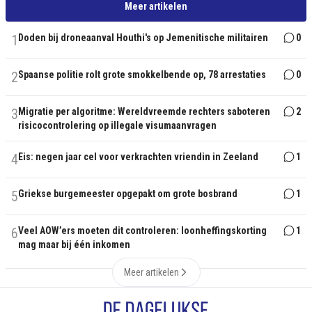
Meer artikelen
1
Doden bij droneaanval Houthi's op Jemenitische militairen
0
2
Spaanse politie rolt grote smokkelbende op, 78 arrestaties
0
3
Migratie per algoritme: Wereldvreemde rechters saboteren
2
risicocontrolering op illegale visumaanvragen
4
Eis: negen jaar cel voor verkrachten vriendin in Zeeland
1
5
Griekse burgemeester opgepakt om grote bosbrand
1
6
Veel AOW’ers moeten dit controleren: loonheffingskorting
1
mag maar bij één inkomen
Meer artikelen