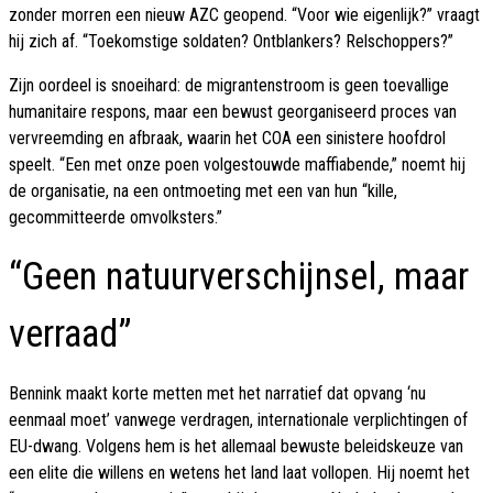
zonder morren een nieuw AZC geopend. “Voor wie eigenlijk?” vraagt
hij zich af. “Toekomstige soldaten? Ontblankers? Relschoppers?”
Zijn oordeel is snoeihard: de migrantenstroom is geen toevallige
humanitaire respons, maar een bewust georganiseerd proces van
vervreemding en afbraak, waarin het COA een sinistere hoofdrol
speelt. “Een met onze poen volgestouwde maffiabende,” noemt hij
de organisatie, na een ontmoeting met een van hun “kille,
gecommitteerde omvolksters.”
“Geen natuurverschijnsel, maar
verraad”
Bennink maakt korte metten met het narratief dat opvang ‘nu
eenmaal moet’ vanwege verdragen, internationale verplichtingen of
EU-dwang. Volgens hem is het allemaal bewuste beleidskeuze van
een elite die willens en wetens het land laat vollopen. Hij noemt het