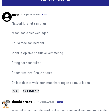
mve
19 juli 2025 om 16:07
+
4599
Natuurlijk is het een plan
Maar laat je niet wegjagen
Bouw mee aan beter nl
Richt je op elke positieve verbetering
Breng dat naar buiten
Bescherm jezelf en je naaste
En laat de niet wakkeren maar hard tegen de muur lopen
2
+
Antwoord
dumbfarmer
19 juli 2025 om 15:52
+
112711
was het maar waar die mokerslag.. waarschijnlijk merken ze er in die