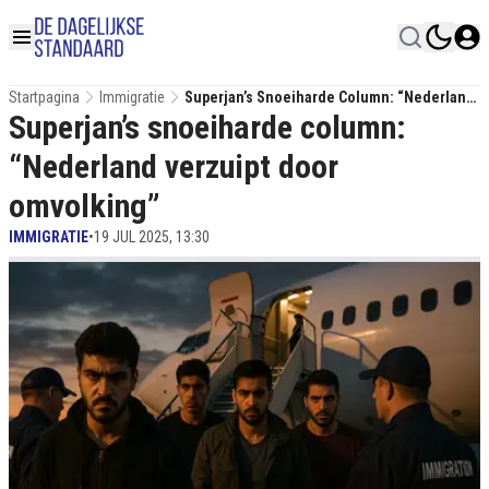
Startpagina
Immigratie
Superjan’s Snoeiharde Column: “Nederland
Superjan’s snoeiharde column:
Verzuipt Door Omvolking”
“Nederland verzuipt door
omvolking”
IMMIGRATIE
•
19 JUL 2025, 13:30