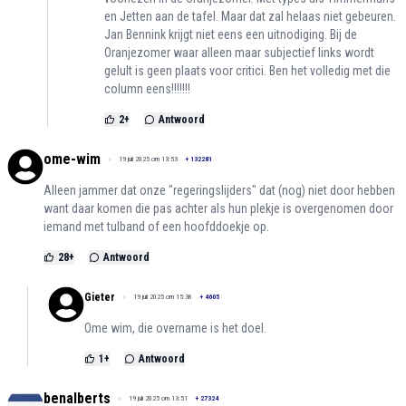
en Jetten aan de tafel. Maar dat zal helaas niet gebeuren.
Jan Bennink krijgt niet eens een uitnodiging. Bij de
Oranjezomer waar alleen maar subjectief links wordt
gelult is geen plaats voor critici. Ben het volledig met die
column eens!!!!!!!
2
+
Antwoord
ome-wim
19 juli 2025 om 13:53
+
132281
Alleen jammer dat onze "regeringslijders" dat (nog) niet door hebben
want daar komen die pas achter als hun plekje is overgenomen door
iemand met tulband of een hoofddoekje op.
28
+
Antwoord
Gieter
19 juli 2025 om 15:38
+
4605
Ome wim, die overname is het doel.
1
+
Antwoord
benalberts
19 juli 2025 om 13:51
+
27324