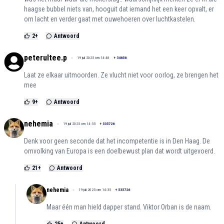
haagse bubbel niets van, hooguit dat iemand het een keer opvalt, er
om lacht en verder gaat met ouwehoeren over luchtkastelen.
2
+
Antwoord
peterultee.p
19 juli 2025 om 14:48
+
34656
Laat ze elkaar uitmoorden. Ze vlucht niet voor oorlog, ze brengen het
mee
9
+
Antwoord
nehemia
19 juli 2025 om 14:35
+
535726
Denk voor geen seconde dat het incompetentie is in Den Haag. De
omvolking van Europa is een doelbewust plan dat wordt uitgevoerd.
21
+
Antwoord
nehemia
19 juli 2025 om 14:35
+
535726
Maar één man hield dapper stand. Viktor Orban is de naam.
25
+
Antwoord