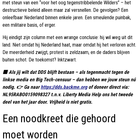
met steun van een “voor het oog tegenstribbelende Wilders” – het
destructieve beleid alleen maar zal versnellen. De gevolgen? Een
onleefbaar Nederland binnen enkele jaren. Een smeulende puinbak,
een militaire basis, of erger.
Hij eindigt zijn column met een wrange conclusie: hij wil weg uit dit
land. Niet omdat hij Nederland haat, maar omdat hij het verloren acht.
De meerderheid zwijgt, protest is zeldzaam, en de daders blijven
buiten schot. De toekomst? Inktzwart.
🟥 Als jij wilt dat DDS blijft bestaan – als tegenmacht tegen de
linkse media en Big Tech-censuur – dan hebben we jouw steun nú
nodig. 👉 Ga naar
https://dds.backme.org
of doneer direct via:
NL95RABO0159098327 t.n.v. Liberty Media Help ons het tweede
deel van het jaar door. Vrijheid is niet gratis.
Een noodkreet die gehoord
moet worden