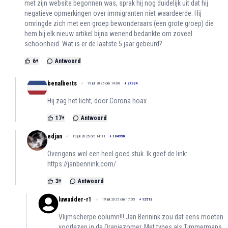
met zijn website begonnen was, sprak hij nog duidelijk uit dat hij
negatieve opmerkingen over immigranten niet waardeerde. Hij
omringde zich met een groep bewonderaars (een grote groep) die
hem bij elk nieuw artikel bijna wenend bedankte om zoveel
schoonheid. Wat is er de laatste 5 jaar gebeurd?
6
+
Antwoord
benalberts
19 juli 2025 om 14:00
+
27324
Hij zag het licht, door Corona hoax
17
+
Antwoord
edjan
19 juli 2025 om 14:11
+
104990
Overigens wel een heel goed stuk. Ik geef de link:
https://janbennink.com/
3
+
Antwoord
luwadder-r1
19 juli 2025 om 17:35
+
12513
Vlijmscherpe column!!! Jan Bennink zou dat eens moeten
voorlezen in de Oranjezomer. Met types als Timmermans