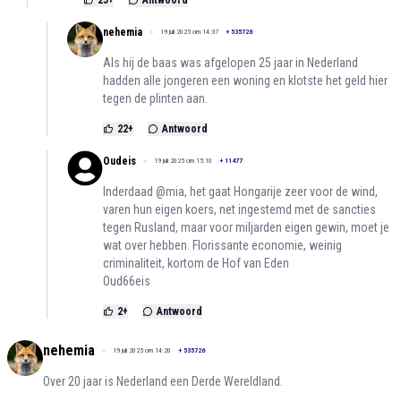
nehemia
19 juli 2025 om 14:37
+
535726
Als hij de baas was afgelopen 25 jaar in Nederland
hadden alle jongeren een woning en klotste het geld hier
tegen de plinten aan.
22
+
Antwoord
Oudeis
19 juli 2025 om 15:10
+
11477
Inderdaad @mia, het gaat Hongarije zeer voor de wind,
varen hun eigen koers, net ingestemd met de sancties
tegen Rusland, maar voor miljarden eigen gewin, moet je
wat over hebben. Florissante economie, weinig
criminaliteit, kortom de Hof van Eden
Oud66eis
2
+
Antwoord
nehemia
19 juli 2025 om 14:20
+
535726
Over 20 jaar is Nederland een Derde Wereldland.