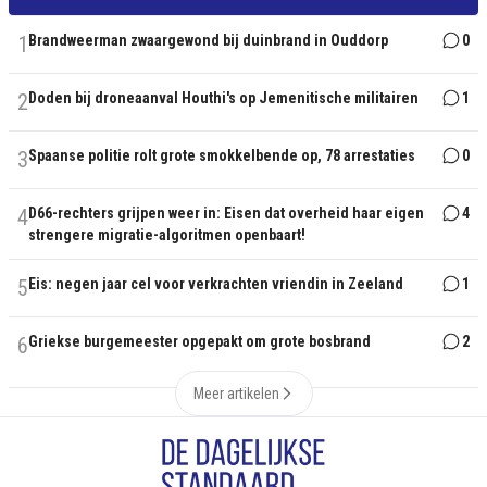
1
Brandweerman zwaargewond bij duinbrand in Ouddorp
0
2
Doden bij droneaanval Houthi's op Jemenitische militairen
1
3
Spaanse politie rolt grote smokkelbende op, 78 arrestaties
0
4
D66-rechters grijpen weer in: Eisen dat overheid haar eigen
4
strengere migratie-algoritmen openbaart!
5
Eis: negen jaar cel voor verkrachten vriendin in Zeeland
1
6
Griekse burgemeester opgepakt om grote bosbrand
2
Meer artikelen