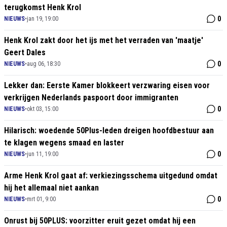
terugkomst Henk Krol
0
NIEUWS
•
jan 19, 19:00
Henk Krol zakt door het ijs met het verraden van 'maatje'
Geert Dales
0
NIEUWS
•
aug 06, 18:30
Lekker dan: Eerste Kamer blokkeert verzwaring eisen voor
verkrijgen Nederlands paspoort door immigranten
0
NIEUWS
•
okt 03, 15:00
Hilarisch: woedende 50Plus-leden dreigen hoofdbestuur aan
te klagen wegens smaad en laster
0
NIEUWS
•
jun 11, 19:00
Arme Henk Krol gaat af: verkiezingsschema uitgedund omdat
hij het allemaal niet aankan
0
NIEUWS
•
mrt 01, 9:00
Onrust bij 50PLUS: voorzitter eruit gezet omdat hij een