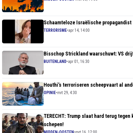
Schaamteloze Israëlische propagandist 
TERRORISME
•
apr 14, 14:00
Bisschop Strickland waarschuwt: VS dri
BUITENLAND
•
apr 01, 16:30
Houthi’s terroriseren scheepvaart al and
OPINIE
•
mrt 29, 4:30
TERECHT: Trump slaat hard terug tegen 
schepen!
MIDDEN-OOSTEN
•
mrt 16, 12:00