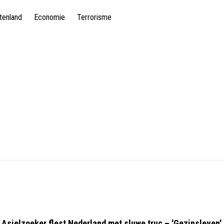
tenland
Economie
Terrorisme
 Asielzoeker flest Nederland met sluwe truc – 'Gezinsleven'