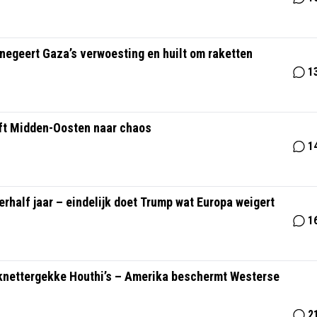
negeert Gaza’s verwoesting en huilt om raketten
1
jft Midden-Oosten naar chaos
1
erhalf jaar – eindelijk doet Trump wat Europa weigert
1
knettergekke Houthi’s – Amerika beschermt Westerse
2