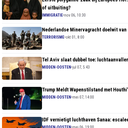
of uitbuiting?
IMMIGRATIE
•
nov 06, 10:30
Nederlandse Minervagracht doelwit van
TERRORISME
•
okt 01, 8:00
Tel Aviv slaat dubbel toe: luchtaanvalle
MIDDEN-OOSTEN
•
jul 07, 5:43
Trump Meldt Wapenstilstand met Houthi'
MIDDEN-OOSTEN
•
mei 07, 14:00
IDF vernietigt luchthaven Sanaa: escaleer
MIDDEN-OOSTEN
•
mei 06, 19:00