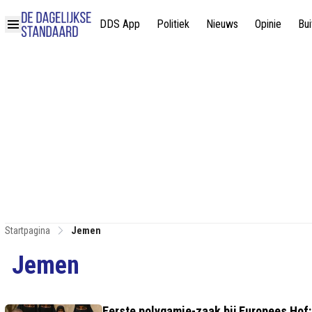
DDS App
Politiek
Nieuws
Opinie
Bui
Startpagina
Jemen
Jemen
Eerste polygamie-zaak bij Europees Hof: