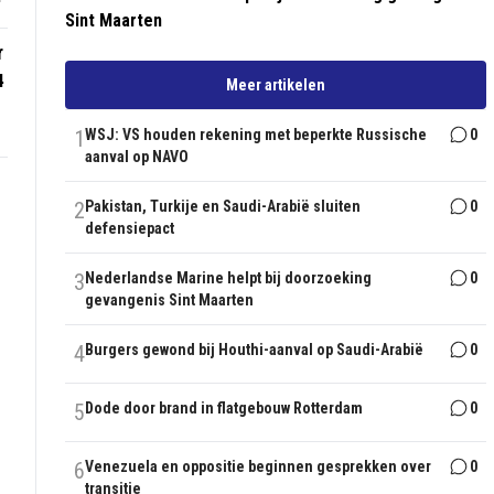
Sint Maarten
r
4
Meer artikelen
1
WSJ: VS houden rekening met beperkte Russische
0
aanval op NAVO
2
Pakistan, Turkije en Saudi-Arabië sluiten
0
defensiepact
3
Nederlandse Marine helpt bij doorzoeking
0
gevangenis Sint Maarten
4
Burgers gewond bij Houthi-aanval op Saudi-Arabië
0
5
Dode door brand in flatgebouw Rotterdam
0
6
Venezuela en oppositie beginnen gesprekken over
0
transitie