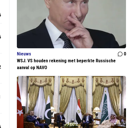
6
6
Nieuws
0
WSJ: VS houden rekening met beperkte Russische
2
aanval op NAVO
1
6