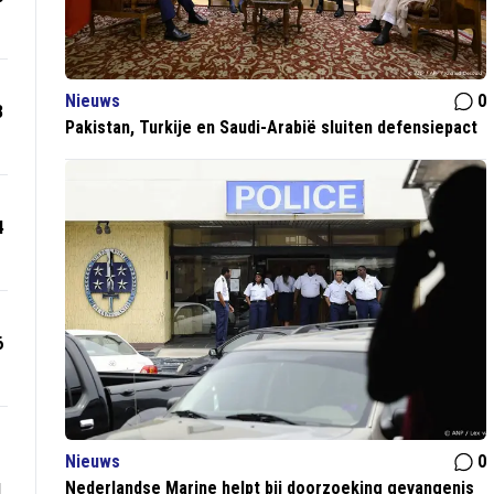
Nieuws
0
3
Pakistan, Turkije en Saudi-Arabië sluiten defensiepact
4
6
Nieuws
0
Nederlandse Marine helpt bij doorzoeking gevangenis
1