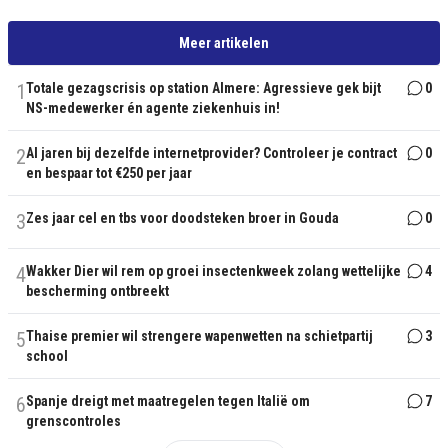
Meer artikelen
1
Totale gezagscrisis op station Almere: Agressieve gek bijt
0
NS-medewerker én agente ziekenhuis in!
2
Al jaren bij dezelfde internetprovider? Controleer je contract
0
en bespaar tot €250 per jaar
3
Zes jaar cel en tbs voor doodsteken broer in Gouda
0
4
Wakker Dier wil rem op groei insectenkweek zolang wettelijke
4
bescherming ontbreekt
5
Thaise premier wil strengere wapenwetten na schietpartij
3
school
6
Spanje dreigt met maatregelen tegen Italië om
7
grenscontroles