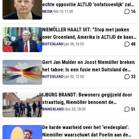
echte oppositie ALTIJD 'onfatsoenlijk' zal
noemen!
16
MEDIA
•
feb 10, 11:00
NIEMÖLLER HAALT UIT: "Stop met janken
over Groenland, Amerika is ALTIJD de baas
geweest!"
48
BUITENLAND
•
jan 06, 16:30
Gert Jan Mulder en Joost Niemöller breken
het taboe: Is een fusie met Duitsland de
enige weg uit de Haagse chaos?
33
BUITENLAND
•
jan 02, 12:00
IJBURG BRANDT: Bewoners gegijzeld door
straattuig, Niemöller benoemt de
'Marokkanenterreur'
51
BINNENLAND
•
dec 30, 18:00
De harde waarheid over het ‘vredesplan’:
Niemöller waarschuwt dat Poetin aan de