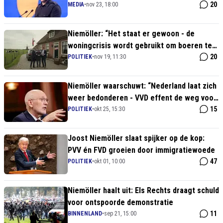
winnende hand is (en het Westen moet
20
MEDIA
•
nov 23, 18:00
buigen)
Niemöller: “Het staat er gewoon - de
woningcrisis wordt gebruikt om boeren te
laten verdwijnen”
20
POLITIEK
•
nov 19, 11:30
Niemöller waarschuwt: “Nederland laat zich
weer bedonderen - VVD effent de weg voor
Timmermans”
15
POLITIEK
•
okt 25, 15:30
Joost Niemöller slaat spijker op de kop:
PVV én FVD groeien door immigratiewoede
47
POLITIEK
•
okt 01, 10:00
Niemöller haalt uit: Els Rechts draagt schuld
voor ontspoorde demonstratie
11
BINNENLAND
•
sep 21, 15:00