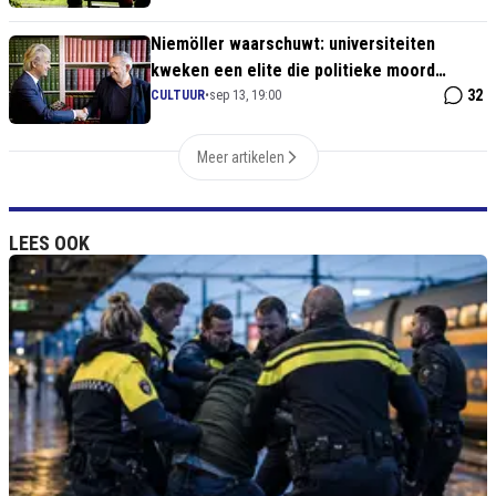
Niemöller waarschuwt: universiteiten
kweken een elite die politieke moord
normaal vindt
32
CULTUUR
•
sep 13, 19:00
Meer artikelen
LEES OOK