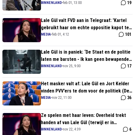
de Vos bedreigt met de cel'
19
BINNENLAND
•
feb 01, 13:00
Lale Gül valt FVD aan in Telegraaf: 'Kartel
gebruikt haar om echte oppositie kapot te
maken'
101
MEDIA
•
feb 01, 4:12
Lale Gül is in paniek: ‘De Staat en de politie
laten me barsten - Ik kan geen bewapende
beveiliging regelen!’
17
BINNENLAND
•
nov 25, 9:00
Het masker valt af: Lale Gül en Jort Kelder
vinden PVV’ers te dom voor de politiek (De
elite keert zich tegen het volk)
36
MEDIA
•
nov 22, 11:00
Ze spelen met haar leven: Overheid trekt
handen af van Lale Gül (terwijl er in
augustus nog arrestaties waren!)
6
BINNENLAND
•
nov 22, 4:39