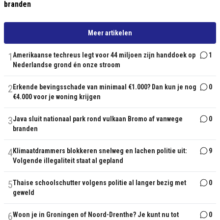
branden
Meer artikelen
1
Amerikaanse techreus legt voor 44 miljoen zijn handdoek op
1
Nederlandse grond én onze stroom
2
Erkende bevingsschade van minimaal €1.000? Dan kun je nog
0
€4.000 voor je woning krijgen
3
Java sluit nationaal park rond vulkaan Bromo af vanwege
0
branden
4
Klimaatdrammers blokkeren snelweg en lachen politie uit:
9
Volgende illegaliteit staat al gepland
5
Thaise schoolschutter volgens politie al langer bezig met
0
geweld
6
Woon je in Groningen of Noord-Drenthe? Je kunt nu tot
0