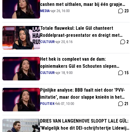
cashen met uithalen, maar bij één grapje
van Dennis Schouten is het janken
23
MEDIA
•
apr 26, 16:00
Totale flauwekul: Lale Gül chanteert
Roddelpraat-presentator en dreigt met
rechtszaak
2
CULTUUR
•
apr 20, 6:16
Het hek is compleet van de dam:
opiniemakers Gül en Schouten slepen
elkaar voor de rechter na online fittie
15
CULTUUR
•
apr 18, 9:00
Pijnlijke analyse: BBB faalt niet door 'PVV-
imitatie', maar door slappe knieën in het
kabinet
21
POLITIEK
•
feb 07, 10:00
DRIES VAN LANGENHOVE SLOOPT LALE GÜL:
'Walgelijk hoe dit DEI-schrijfstertje Lidewij