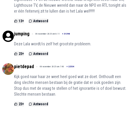
Lighthouse TV, de Nieuwe wereld dan naar de NPO en RTL tonight als
er één feitenvrij zit te lullen dan is het Lala wel!!!!!!
13
+
Antwoord
jumping
08 november 2025 om 8:11
+
31398
Deze Lala wordt/is zelf het grootste probleem.
23
+
Antwoord
pietdepad
08 november 2025 om 7:40
+
22534
Kijk goed naar haar ze weet heel goed wat ze doet. Onthoudt een
ding slechte mensen bestaan bij de gratie dat er ook goeden zijn.
Stop dus met de vraag te stellen of het ignorantie is of doel bewust.
Slechte mensen bestaan.
23
+
Antwoord