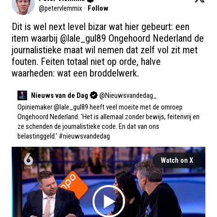
@
petervlemmix
·
Follow
Dit is wel next level bizar wat hier gebeurt: een 
item waarbij 
@lale_gul89
 Ongehoord Nederland de 
journalistieke maat wil nemen dat zelf vol zit met 
fouten. Feiten totaal niet op orde, halve 
waarheden: wat een broddelwerk.
Nieuws van de Dag
@
Nieuwsvandedag_
Opiniemaker 
@lale_gul89
 heeft veel moeite met de omroep 
Ongehoord Nederland. 'Het is allemaal zonder bewijs, feitenvrij en 
ze schenden de journalistieke code. En dat van ons 
belastinggeld.' 
#nieuwsvandedag
Watch on X