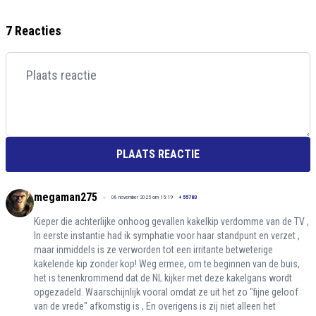
7 Reacties
PLAATS REACTIE
megaman275
08 november 2025 om 15:19
+
55783
Kieper die achterlijke onhoog gevallen kakelkip verdomme van de TV ,
In eerste instantie had ik symphatie voor haar standpunt en verzet ,
maar inmiddels is ze verworden tot een irritante betweterige
kakelende kip zonder kop! Weg ermee, om te beginnen van de buis,
het is tenenkrommend dat de NL kijker met deze kakelgans wordt
opgezadeld. Waarschijnlijk vooral omdat ze uit het zo "fijne geloof
van de vrede" afkomstig is , En overigens is zij niet alleen het