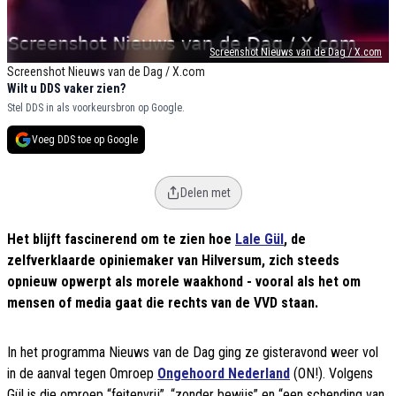
Screenshot Nieuws van de Dag / X.com
Screenshot Nieuws van de Dag / X.com
Wilt u DDS vaker zien?
Stel DDS in als voorkeursbron op Google.
Voeg DDS toe op Google
Delen met
Het blijft fascinerend om te zien hoe
Lale Gül
, de
zelfverklaarde opiniemaker van Hilversum, zich steeds
opnieuw opwerpt als morele waakhond - vooral als het om
mensen of media gaat die rechts van de VVD staan.
In het programma Nieuws van de Dag ging ze gisteravond weer vol
in de aanval tegen Omroep
Ongehoord Nederland
(ON!). Volgens
Gül is die omroep “feitenvrij”, “zonder bewijs” en “een schending van