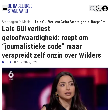
Startpagina
Media
Lale Gül Verliest Geloofwaardigheid: Roept Om
Lale Gül verliest
“journalistieke Code” Maar Verspreidt Zelf
Onzin Over Wilders
geloofwaardigheid: roept om
“journalistieke code” maar
verspreidt zelf onzin over Wilders
MEDIA
•
08 NOV 2025, 3:28