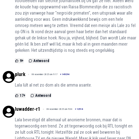
voorbeelden van slechte journalistiek bij ON gaf ze niet. Alleen werd
de koude hap opgewarmd van Raisa Blommestijn die zo racistisch
zou zijn vanwege haar "negroïde primaten", een uitspraak waar alle
aanleiding voor was. Geen indrukwekkend bewijs om een hele
omroep meteen weg te zetten. Vreemd dat een meisje als Lale zo fel
op ON is. Ik vond deze aanval geen haar beter dan het standaard
gehak uit de linkse hoek. Nou ja, vrijheid, blijheid. Dan wordt Lale maar
géén lid. Ik ben zelf wél lid, maar ik heb al in geen maanden meer
gekeken. Het uitzendtijdstip is nog steeds erg ongelukkig.
9
+
Antwoord
plurk
08 november 2025 om 9:17
+
149294
Lala lült al net zo dom als die amma asante.
17
+
Antwoord
luwadder-r1
08 november 2025 om 9:04
+
12514
Lala bevestigd dit allemaal uit anonieme bronnen, maar dat is
tegenwoordig een trend. Ze zit tegenwoordig ook bij RTL tonight en
ze lult ook RTL tonight. Hetzelfde zal ze ook wel beweren bij
Lighthouse TV en de nieuwe Wereld. Maar ik kijk veel liever naar ON,