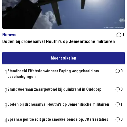
Nieuws
1
Doden bij droneaanval Houthi's op Jemenitische militairen
Meer artikelen
1
Standbeeld Elfstedenwinnaar Paping weggehaald om
0
beschadigingen
2
Brandweerman zwaargewond bij duinbrand in Ouddorp
0
3
Doden bij droneaanval Houthi's op Jemenitische militairen
1
4
Spaanse politie rolt grote smokkelbende op, 78 arrestaties
0