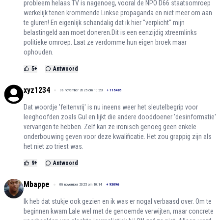
probleem helaas.TV is nagenoeg, vooral de NPO D66 staatsomroep
werkelijk tenen krommende Linkse propaganda en niet meer om aan
te gluren! En eigenlijk schandalig dat ik hier "verplicht" mijn
belastingeld aan moet doneren.Dit is een eenzijdig xtreemlinks
politieke omroep. Laat ze verdomme hun eigen broek maar
ophouden.
5
+
Antwoord
xyz1234
08 november 2025 om 10:23
+
116485
Dat woordje 'feitenvrij' is nu ineens weer het sleutelbegrip voor
leeghoofden zoals Gul en lijkt die andere dooddoener 'desinformatie'
vervangen te hebben. Zelf kan ze ironisch genoeg geen enkele
onderbouwing geven voor deze kwalificatie. Het zou grappig zijn als
het niet zo triest was.
9
+
Antwoord
Mbappe
08 november 2025 om 10:14
+
93096
Ik heb dat stukje ook gezien en ik was er nogal verbaasd over. Om te
beginnen kwam Lale wel met de genoemde verwijten, maar concrete