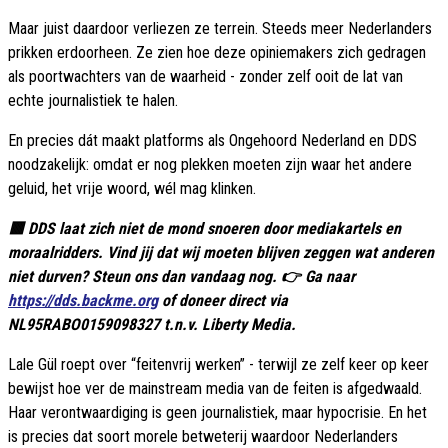
Maar juist daardoor verliezen ze terrein. Steeds meer Nederlanders
prikken erdoorheen. Ze zien hoe deze opiniemakers zich gedragen
als poortwachters van de waarheid - zonder zelf ooit de lat van
echte journalistiek te halen.
En precies dát maakt platforms als Ongehoord Nederland en DDS
noodzakelijk: omdat er nog plekken moeten zijn waar het andere
geluid, het vrije woord, wél mag klinken.
🟥 DDS laat zich niet de mond snoeren door mediakartels en
moraalridders. Vind jij dat wij moeten blijven zeggen wat anderen
niet durven? Steun ons dan vandaag nog. 👉 Ga naar
https://dds.backme.org
of doneer direct via
NL95RABO0159098327 t.n.v. Liberty Media.
Lale Gül roept over “feitenvrij werken” - terwijl ze zelf keer op keer
bewijst hoe ver de mainstream media van de feiten is afgedwaald.
Haar verontwaardiging is geen journalistiek, maar hypocrisie. En het
is precies dat soort morele betweterij waardoor Nederlanders