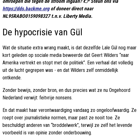
omroepen die tegen de stroom ingaan? 👉 Steun ons via
https://dds.backme.org
of doneer direct naar
NL95RABO0159098327 t.n.v. Liberty Media.
De hypocrisie van Gül
Wat de situatie extra wrang maakt, is dat dezelfde Lale Gül nog maar
kort geleden op sociale media beweerde dat Geert Wilders “naar
Amerika vertrekt en stopt met de politiek”. Een verhaal dat volledig
uit de lucht gegrepen was - en dat Wilders zelf onmiddellijk
ontkende.
Zonder bewijs, zonder bron, en dus precies wat ze nu Ongehoord
Nederland verwijt: feitvrije nonsens.
En dat maakt haar verontwaardiging vandaag zo ongeloofwaardig. Ze
roept over journalistieke normen, maar past ze nooit toe. Ze
beschuldigt anderen van “broddelwerk”, terwijl ze zelf het levende
voorbeeld is van opinie zonder onderbouwing.