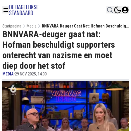
Startpagina
Media
BNNVARA-Deuger Gaat Nat: Hofman Beschuldigt
BNNVARA-deuger gaat nat:
Supporters Onterecht Van Nazisme En Moet Diep
Door Het Stof
Hofman beschuldigt supporters
onterecht van nazisme en moet
diep door het stof
MEDIA
•
29 NOV 2025, 14:00