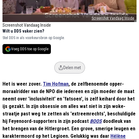
Screenshot Vandaag Inside
Screenshot Vandaag Inside
Wilt u DDS vaker zien?
Stel DDS in als voorkeursbron op Google.
Voeg DDS toe op Google
Delen met
Het is weer zover.
Tim Hofman
, de zelfbenoemde opper-
moraalridder van de NPO die iedereen en zijn moeder de maat
neemt over 'inclusiviteit' en 'fatsoen', is zelf keihard door het
ijs gezakt. In zijn obsessie om alles wat niet in zijn woke-
straatje past weg te zetten als 'extreemrechts', beschuldigde
hij Feyenoord-supporters in zijn podcast
BOOS
doodleuk van
het brengen van de Hitlergroet. Een grove, smerige leugen en
karaktermoord op het Legioen. Gelukkig was daar
Hélène