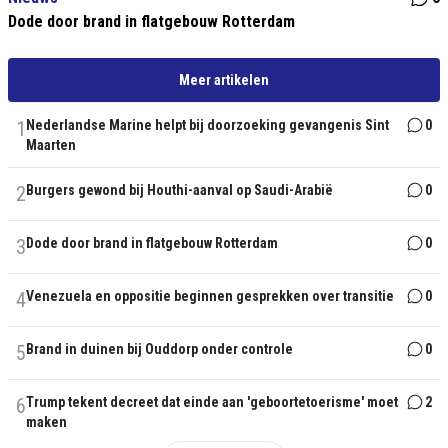
Dode door brand in flatgebouw Rotterdam
Meer artikelen
1
Nederlandse Marine helpt bij doorzoeking gevangenis Sint
0
Maarten
2
Burgers gewond bij Houthi-aanval op Saudi-Arabië
0
3
Dode door brand in flatgebouw Rotterdam
0
4
Venezuela en oppositie beginnen gesprekken over transitie
0
5
Brand in duinen bij Ouddorp onder controle
0
6
Trump tekent decreet dat einde aan 'geboortetoerisme' moet
2
maken