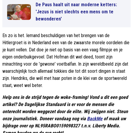
De Paus haalt uit naar moderne ketters:
'Jezus is niet slechts een mens om te
bewonderen'
En zo is het. Iemand beschuldigen van het brengen van de
Hitlergroet is in Nederland een van de zwaarste morele oordelen die
je kunt vellen. Dat doe je niet op basis van een vaag filmpje en je
eigen onderbuikgevoel. Dat Hofman dit wel deed, toont zijn
minachting voor de 'gewone' voetbalfan. In zijn wereldbeeld zijn dat
waarschijnlijk toch allemaal tokkies die tot dit soort dingen in staat
zijn. Hendriks, die wél met haar poten in de klei van de sportwereld
staat, weet wel beter.
Help ons in de strijd tegen de woke-framing! Vond u dit een goed
artikel? De Dagelijkse Standaard is er voor de mensen die
onterecht worden weggezet door de elite. Wij zwijgen niet. Steun
onze journalistiek. Doneer vandaag nog via
BackMe
of maak uw
bijdrage over op NL95RABO0159098327 t.n.v. Liberty Media.
Samen houden we de rug recht!