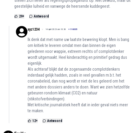
stellen zich liever als regeringspropagandist op. Niet bewust, maar uit
geestelijke luiheid en vanwege de heersende kuddegeest.
29
+
Antwoord
xyz1234
14 april 2023 om 10:36
+
116335
Ik denk dat met name uw laatste bewering klopt. Men is bang
om kritiek te leveren omdat men dan binnen de eigen
gelederen voor wappie, extreem rechts of complotdenker
wordt uitgemaakt. Heel kinderachtig en primitief gedrag dus
eigenlijk.
Als achteraf blijkt dat de zogenaamde complotdenkers
inderdaad gelijk hadden, zoals in veel gevallen m.b.t. het
coronabeleid, dan nog wordt er niet de les geleerd om het
met andere dossiers anders te doen. Want we zien hetzelfde
gebeuren rondom klimaat (CO2) en natuur
(stikstofverbindingen).
Met kritische journalistiek heeft dat in ieder geval niets meer
te maken.
12
+
Antwoord