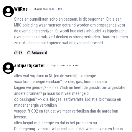
WijRos
14 april 2023 om 13:26
+
890
Sinds er journalisten scholen bestaan, is dit begonnen. Dit is een
MBO opleiding waar mensen getraind worden om propaganda voor
de overheid te schrijven. Er wordt hun niets inhoudelijks bijgebracht
over geen enkel vak, zelf denken is streng verboden. Daarom kunnen
ze ook alleen maar kopiëren wat de overheid beweert.
1
+
Antwoord
antipartijkartel
14 april 2023 om 13:25
+
499
alles wat wij doen in NL (en de wereld) --> energie
waar komt energie vandaan? --> olie, gas, biomassa etc
krijgen we genoeg? --> nee Vladimir heeft de gasstroom afgesloten
andere bronnen? ja maar kost veel meer geld
oplossingen? --> o.a. biogas, aardwarmte, isolatie, biomassa en
minder energie verbruiken
vergeet ff CO2 en feit dat we meer verbruiken dan de aarde kan
leveren.
alles begint met energie en dat is het probleem nu.
Dus regering : verspil uw tijd niet aan al dat woke gezeur en focus