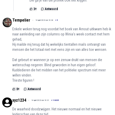
Die ga je van die pisvlek ook niet krijgen.
3
+
Antwoord
Tempelier
14 april 2023 om 10:34
+
5
Enkele weken terug nog voordat het boek van Arnout uitkwam heb ik
naar aanleiding van zijn columns op Winia's week contact met hem
gehad,
Hij mailde mij terug dat hij wekelijks tientallen mails ontvangt van
mensen die het totaal niet met eens zijn en van alles toe wensen.
Dat gebeurt er wanneer je op een zenuw drukt van mensen die
wetenschap negeren. Blind geworden in hun eigen geloof.
Kuddedieren die het midden van het politieke spectrum niet meer
willen vinden.
Trieste figuren !
0
+
Antwoord
xyz1234
14 april 2023 om 10:31
+
116335
De waarheid doodzwijgen. Het nieuwe normaal en het nieuwe
leiderschap van deze tijd.