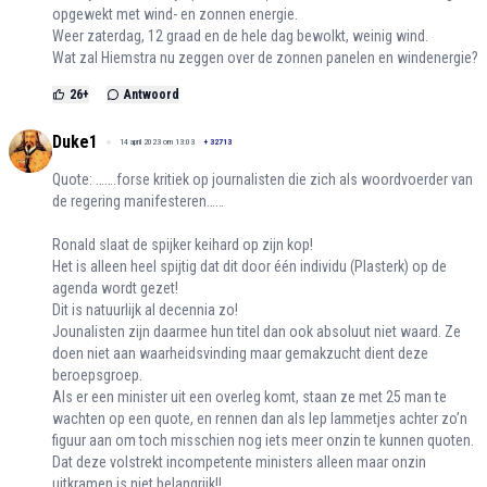
opgewekt met wind- en zonnen energie.
Weer zaterdag, 12 graad en de hele dag bewolkt, weinig wind.
Wat zal Hiemstra nu zeggen over de zonnen panelen en windenergie?
26
+
Antwoord
Duke1
14 april 2023 om 13:03
+
32713
Quote: …….forse kritiek op journalisten die zich als woordvoerder van
de regering manifesteren……
Ronald slaat de spijker keihard op zijn kop!
Het is alleen heel spijtig dat dit door één individu (Plasterk) op de
agenda wordt gezet!
Dit is natuurlijk al decennia zo!
Jounalisten zijn daarmee hun titel dan ook absoluut niet waard. Ze
doen niet aan waarheidsvinding maar gemakzucht dient deze
beroepsgroep.
Als er een minister uit een overleg komt, staan ze met 25 man te
wachten op een quote, en rennen dan als lep lammetjes achter zo’n
figuur aan om toch misschien nog iets meer onzin te kunnen quoten.
Dat deze volstrekt incompetente ministers alleen maar onzin
uitkramen is niet belangrijk!!