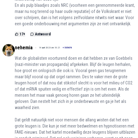
En als pulp blaadjes zoals NRC (voorheen een gerenommeerde krant,
maar nu nog terend op haar oude reputatie) of de Volkskrant er niet
over schrijven, dan is het volgens zelfvoldane nitwits niet waar. Voor
een goede onderbouwing met argumenten zijn ze niet ontvankelijk.
17
+
Antwoord
nehemia
14 april 2023 om 10:21
+
535670
Wat de globalisten voorturend doen en dat hebben ze van Goebbels
(nazi-minister van propaganda) afgekeken. Blijf de leugen herhalen,
hoe groot en onlogisch die ook is. Vooral geen gas terugnemen
maar blijf vooral op dat orgel rammen. Des te vaker men de grote
leugen hoort of dat nou dat stikstof slecht is voor het milieu of CO2
of dat mRNA spuiten veilig en effectief zijn is om het even. Als de
mensen het maar vaak genoeg horen gaan ze het uiteindelijk
geloven. Dan nestelt het zich in je onderbewuste en ga je het als
waarheid zien.
Dat geldt natuurlijk niet voor mensen die allang wisten dat het een
grote leugen is. Die kun je niet meer bedwelmen en hypnotiseren met
FAKE-nieuws. Dat het kartel moedwillig deze leugens blijven uitblazen