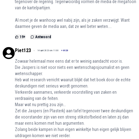
tegenover de regering. Tegenwoordig vormen de media de megafoon
van de kartelpartijen.
Al moet je de wanhoop wel nabij zijn, als je zaken verzwijgt. Want
daarmee geven de media aan, dat ze wel beter weten....
19
+
Antwoord
Piet123
14 april 2023 om 11:00
+
6120
Zowaar helemaal mee eens dat er te weinig aandacht voor is.
Die Jaspers is niet voor niets een wetenschapsjournalist en geen
wetenschapper.
Heb wat research verricht waaruit blijkt dat het boek door de echte
deskundigen niet serieus wordt genomen.
Verkeerde aannames, verkeerde voorstelling van zaken en
verdraaiing van de feiten.
Maar wat nu prettig zou zijn…
Zet die Jaspers (en Plasterk) aan tafel tegenover twee deskundigen
die voorstander zijn van een streng stikstofbeleid en laten zij dan
maar eens komen met hun argumenten.
Zolang beide kampen in hun eigen winkeltje hun eigen gelijk blijven
uitdragen komen we niet verder.