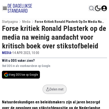
Startpagina
Media
Forse Kritiek Ronald Plasterk Op De Media Na
Forse kritiek Ronald Plasterk op de
Weinig Aandacht Voor Kritisch Boek Over
Stikstofbeleid
media na weinig aandacht voor
kritisch boek over stikstofbeleid
MEDIA
•
14 APR 2023, 10:00
Wilt u DDS vaker zien?
Stel DDS in als voorkeursbron op Google.
Voeg DDS toe op Google
Delen met
Natuurdeskundigen en beleidsmakers zijn al jaren bezorgd
over de gevolgen van stikstofdepositie op de Nederlandse