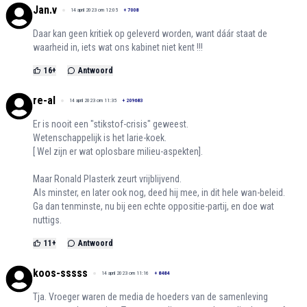
Jan.v
14 april 2023 om 12:05
+
7008
Daar kan geen kritiek op geleverd worden, want dáár staat de
waarheid in, iets wat ons kabinet niet kent !!!
16
+
Antwoord
re-al
14 april 2023 om 11:35
+
209683
Er is nooit een "stikstof-crisis" geweest.
Wetenschappelijk is het larie-koek.
[ Wel zijn er wat oplosbare milieu-aspekten].
Maar Ronald Plasterk zeurt vrijblijvend.
Als minster, en later ook nog, deed hij mee, in dit hele wan-beleid.
Ga dan tenminste, nu bij een echte oppositie-partij, en doe wat
nuttigs.
11
+
Antwoord
koos-sssss
14 april 2023 om 11:16
+
8484
Tja. Vroeger waren de media de hoeders van de samenleving