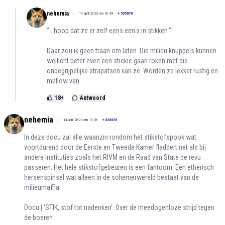
nehemia
14 april 2023 om 10:48
+
535670
"...hoop dat ze er zelf eens een x in stikken."
Daar zou ik geen traan om laten. Die milieu knuppels kunnen
wellicht beter even een stickie gaan roken met die
onbegrijpelijke strapatsen van ze. Worden ze lekker rustig en
mellow van.
18
+
Antwoord
nehemia
14 april 2023 om 10:36
+
535670
In deze docu zal alle waanzin rondom het stikstofspook wat
voortdurend door de Eerste en Tweede Kamer fladdert net als bij
andere instituties zoals het RIVM en de Raad van State de revu
passeren. Het hele stikstofgebeuren is een fantoom. Een etherisch
hersenspinsel wat alleen in de schemerwereld bestaat van de
milieumaffia.
Docu | ‘STIK, stof tot nadenken’: Over de meedogenloze strijd tegen
de boeren