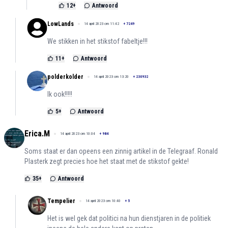
12
+
Antwoord
LowLands
14 april 2023 om 11:42
+
7249
We stikken in het stikstof fabeltje!!!
11
+
Antwoord
polderkolder
14 april 2023 om 13:20
+
230932
Ik ook!!!!!
5
+
Antwoord
Erica.M
14 april 2023 om 10:04
+
984
Soms staat er dan opeens een zinnig artikel in de Telegraaf. Ronald
Plasterk zegt precies hoe het staat met de stikstof gekte!
35
+
Antwoord
Tempelier
14 april 2023 om 10:40
+
5
Het is wel gek dat politici na hun dienstjaren in de politiek