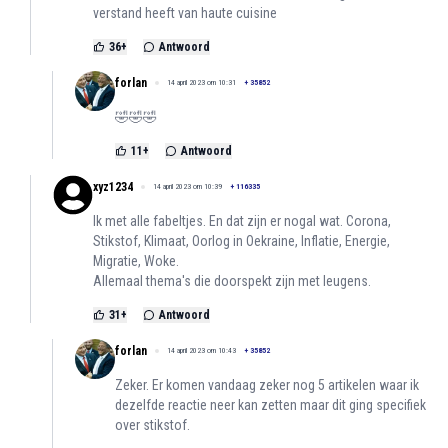
verstand heeft van haute cuisine
36
+
Antwoord
forlan
14 april 2023 om 10:31
+
35852
🤣🤣🤣
11
+
Antwoord
xyz1234
14 april 2023 om 10:39
+
116335
Ik met alle fabeltjes. En dat zijn er nogal wat. Corona,
Stikstof, Klimaat, Oorlog in Oekraine, Inflatie, Energie,
Migratie, Woke.
Allemaal thema's die doorspekt zijn met leugens.
31
+
Antwoord
forlan
14 april 2023 om 10:43
+
35852
Zeker. Er komen vandaag zeker nog 5 artikelen waar ik
dezelfde reactie neer kan zetten maar dit ging specifiek
over stikstof.