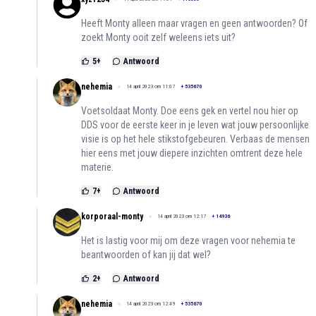
Heeft Monty alleen maar vragen en geen antwoorden? Of
zoekt Monty ooit zelf weleens iets uit?
5
+
Antwoord
nehemia
14 april 2023 om 11:07
+
535670
Voetsoldaat Monty. Doe eens gek en vertel nou hier op
DDS voor de eerste keer in je leven wat jouw persoonlijke
visie is op het hele stikstofgebeuren. Verbaas de mensen
hier eens met jouw diepere inzichten omtrent deze hele
materie.
7
+
Antwoord
korporaal-monty
14 april 2023 om 12:17
+
14936
Het is lastig voor mij om deze vragen voor nehemia te
beantwoorden of kan jij dat wel?
2
+
Antwoord
nehemia
14 april 2023 om 12:49
+
535670