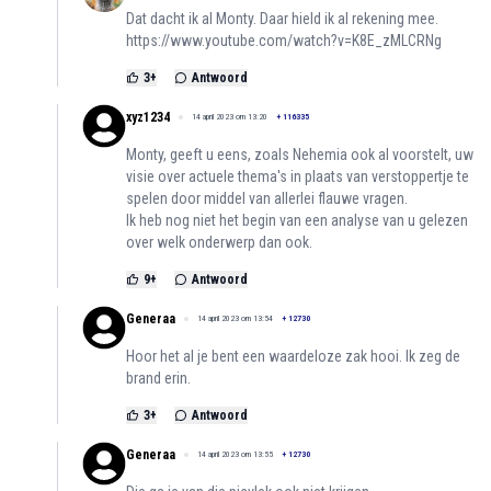
Dat dacht ik al Monty. Daar hield ik al rekening mee.
https://www.youtube.com/watch?v=K8E_zMLCRNg
3
+
Antwoord
xyz1234
14 april 2023 om 13:20
+
116335
Monty, geeft u eens, zoals Nehemia ook al voorstelt, uw
visie over actuele thema's in plaats van verstoppertje te
spelen door middel van allerlei flauwe vragen.
Ik heb nog niet het begin van een analyse van u gelezen
over welk onderwerp dan ook.
9
+
Antwoord
Generaa
14 april 2023 om 13:54
+
12730
Hoor het al je bent een waardeloze zak hooi. Ik zeg de
brand erin.
3
+
Antwoord
Generaa
14 april 2023 om 13:55
+
12730