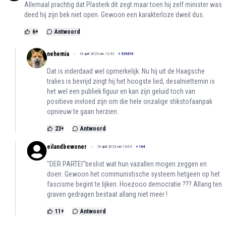
Allemaal prachtig dat Plasterk dit zegt maar toen hij zelf minister was
deed hij zijn bek niet open. Gewoon een karakterloze dweil dus.
6
+
Antwoord
nehemia
14 april 2023 om 12:52
+
535670
Dat is inderdaad wel opmerkelijk. Nu hij uit de Haagsche
tralies is bevrijd zingt hij het hoogste lied, desalniettemin is
het wel een publiek figuur en kan zijn geluid toch van
positieve invloed zijn om die hele onzalige stikstofaanpak
opnieuw te gaan herzien.
23
+
Antwoord
eilandbewoner
14 april 2023 om 13:03
+
164
"DER PARTEI"beslist wat hun vazallen mogen zeggen en
doen. Gewoon het communistische systeem hetgeen op het
fascisme begint te lijken. Hoezooo democratie ??? Allang ten
graven gedragen bestaat allang niet meer !
11
+
Antwoord