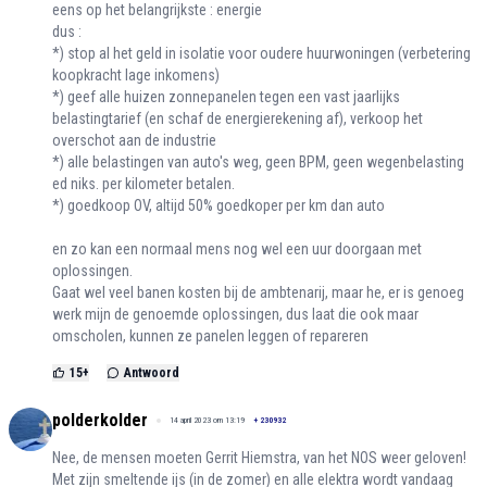
eens op het belangrijkste : energie
dus :
*) stop al het geld in isolatie voor oudere huurwoningen (verbetering
koopkracht lage inkomens)
*) geef alle huizen zonnepanelen tegen een vast jaarlijks
belastingtarief (en schaf de energierekening af), verkoop het
overschot aan de industrie
*) alle belastingen van auto's weg, geen BPM, geen wegenbelasting
ed niks. per kilometer betalen.
*) goedkoop OV, altijd 50% goedkoper per km dan auto
en zo kan een normaal mens nog wel een uur doorgaan met
oplossingen.
Gaat wel veel banen kosten bij de ambtenarij, maar he, er is genoeg
werk mijn de genoemde oplossingen, dus laat die ook maar
omscholen, kunnen ze panelen leggen of repareren
15
+
Antwoord
polderkolder
14 april 2023 om 13:19
+
230932
Nee, de mensen moeten Gerrit Hiemstra, van het NOS weer geloven!
Met zijn smeltende ijs (in de zomer) en alle elektra wordt vandaag