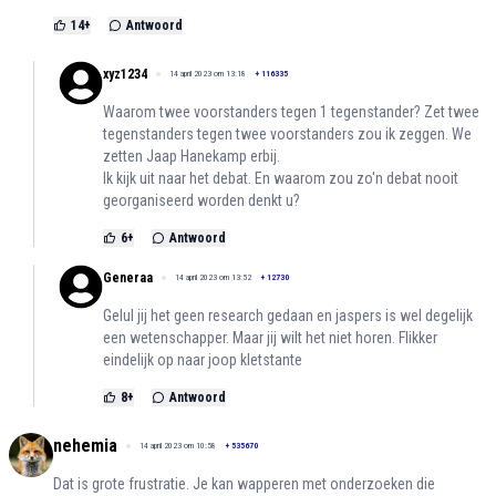
14
+
Antwoord
xyz1234
14 april 2023 om 13:18
+
116335
Waarom twee voorstanders tegen 1 tegenstander? Zet twee
tegenstanders tegen twee voorstanders zou ik zeggen. We
zetten Jaap Hanekamp erbij.
Ik kijk uit naar het debat. En waarom zou zo'n debat nooit
georganiseerd worden denkt u?
6
+
Antwoord
Generaa
14 april 2023 om 13:52
+
12730
Gelul jij het geen research gedaan en jaspers is wel degelijk
een wetenschapper. Maar jij wilt het niet horen. Flikker
eindelijk op naar joop kletstante
8
+
Antwoord
nehemia
14 april 2023 om 10:58
+
535670
Dat is grote frustratie. Je kan wapperen met onderzoeken die