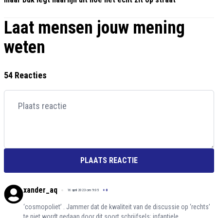
Laat mensen jouw mening
weten
54 Reacties
PLAATS REACTIE
xander_aq
16 april 2023 om 9:05
+
0
‘cosmopoliet’ . Jammer dat de kwaliteit van de discussie op ‘rechts’
te niet wordt gedaan door dit soort schrijfsels; infantiele