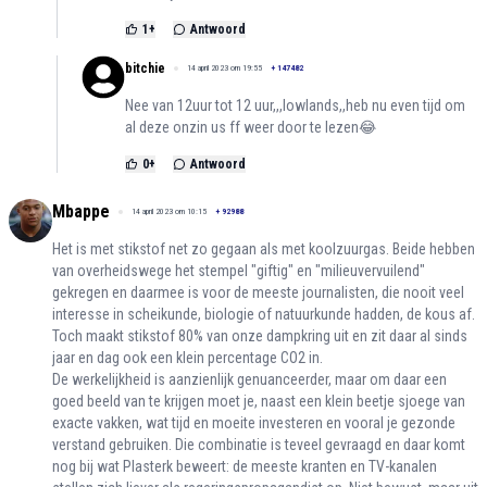
1
+
Antwoord
bitchie
14 april 2023 om 19:55
+
147482
Nee van 12uur tot 12 uur,,,lowlands,,heb nu even tijd om
al deze onzin us ff weer door te lezen😂
0
+
Antwoord
Mbappe
14 april 2023 om 10:15
+
92988
Het is met stikstof net zo gegaan als met koolzuurgas. Beide hebben
van overheidswege het stempel "giftig" en "milieuvervuilend"
gekregen en daarmee is voor de meeste journalisten, die nooit veel
interesse in scheikunde, biologie of natuurkunde hadden, de kous af.
Toch maakt stikstof 80% van onze dampkring uit en zit daar al sinds
jaar en dag ook een klein percentage CO2 in.
De werkelijkheid is aanzienlijk genuanceerder, maar om daar een
goed beeld van te krijgen moet je, naast een klein beetje sjoege van
exacte vakken, wat tijd en moeite investeren en vooral je gezonde
verstand gebruiken. Die combinatie is teveel gevraagd en daar komt
nog bij wat Plasterk beweert: de meeste kranten en TV-kanalen