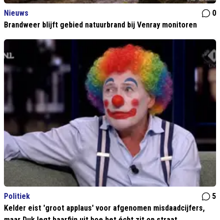
Nieuws
0
Brandweer blijft gebied natuurbrand bij Venray monitoren
Politiek
5
Kelder eist 'groot applaus' voor afgenomen misdaadcijfers,
maar Duk legt haarfijn uit hoe het écht zit op straat