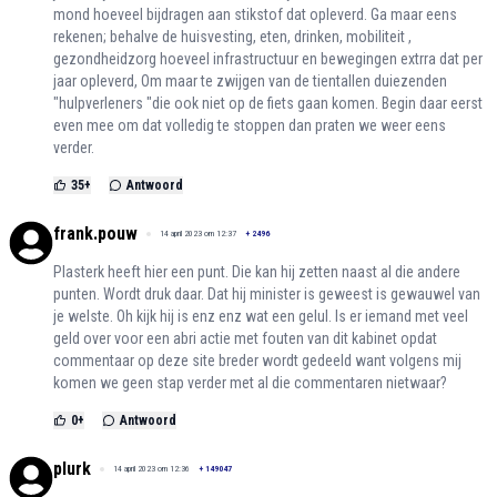
mond hoeveel bijdragen aan stikstof dat opleverd. Ga maar eens
rekenen; behalve de huisvesting, eten, drinken, mobiliteit ,
gezondheidzorg hoeveel infrastructuur en bewegingen extrra dat per
jaar opleverd, Om maar te zwijgen van de tientallen duiezenden
"hulpverleners "die ook niet op de fiets gaan komen. Begin daar eerst
even mee om dat volledig te stoppen dan praten we weer eens
verder.
35
+
Antwoord
frank.pouw
14 april 2023 om 12:37
+
2496
Plasterk heeft hier een punt. Die kan hij zetten naast al die andere
punten. Wordt druk daar. Dat hij minister is geweest is gewauwel van
je welste. Oh kijk hij is enz enz wat een gelul. Is er iemand met veel
geld over voor een abri actie met fouten van dit kabinet opdat
commentaar op deze site breder wordt gedeeld want volgens mij
komen we geen stap verder met al die commentaren nietwaar?
0
+
Antwoord
plurk
14 april 2023 om 12:36
+
149047