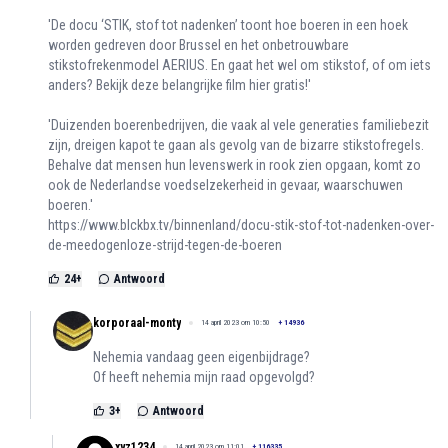
'De docu ‘STIK, stof tot nadenken’ toont hoe boeren in een hoek
worden gedreven door Brussel en het onbetrouwbare
stikstofrekenmodel AERIUS. En gaat het wel om stikstof, of om iets
anders? Bekijk deze belangrijke film hier gratis!'
'Duizenden boerenbedrijven, die vaak al vele generaties familiebezit
zijn, dreigen kapot te gaan als gevolg van de bizarre stikstofregels.
Behalve dat mensen hun levenswerk in rook zien opgaan, komt zo
ook de Nederlandse voedselzekerheid in gevaar, waarschuwen
boeren.'
https://www.blckbx.tv/binnenland/docu-stik-stof-tot-nadenken-over-
de-meedogenloze-strijd-tegen-de-boeren
24
+
Antwoord
korporaal-monty
14 april 2023 om 10:50
+
14936
Nehemia vandaag geen eigenbijdrage?
Of heeft nehemia mijn raad opgevolgd?
3
+
Antwoord
xyz1234
14 april 2023 om 11:01
+
116335