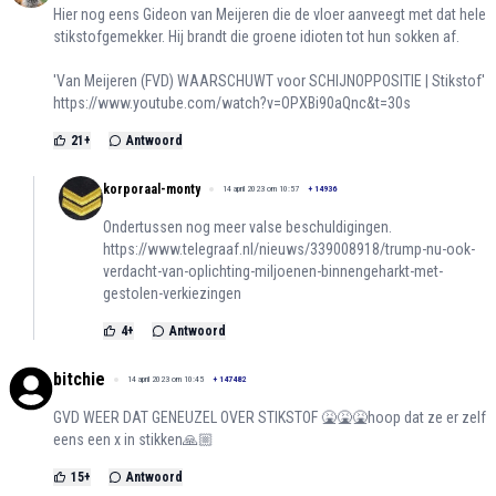
Hier nog eens Gideon van Meijeren die de vloer aanveegt met dat hele
stikstofgemekker. Hij brandt die groene idioten tot hun sokken af.
'Van Meijeren (FVD) WAARSCHUWT voor SCHIJNOPPOSITIE | Stikstof'
https://www.youtube.com/watch?v=OPXBi90aQnc&t=30s
21
+
Antwoord
korporaal-monty
14 april 2023 om 10:57
+
14936
Ondertussen nog meer valse beschuldigingen.
https://www.telegraaf.nl/nieuws/339008918/trump-nu-ook-
verdacht-van-oplichting-miljoenen-binnengeharkt-met-
gestolen-verkiezingen
4
+
Antwoord
bitchie
14 april 2023 om 10:45
+
147482
GVD WEER DAT GENEUZEL OVER STIKSTOF 🤮🤮🤮hoop dat ze er zelf
eens een x in stikken🙏🏼
15
+
Antwoord