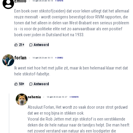
Emilio
14 april 2023 om 10:15
+
47574
Een boek over stikstof(oxiden) dat voor leken uitlegt dat het allemaal
reuze meevalt - wordt overigens bevestigd door RIVM rapporten, die
tonen dat het alleen in delen van West-Brabant een serieus probleem
is - is voor de politieke elite net zo aanvaardbaar als een positief
boek over joden in Duitsland kort na 1933.
21
+
Antwoord
forlan
14 april 2023 om 10:11
+
35852
Ik weet niet hoe het met jullie zit, maar ik ben helemaal klaar met dat
hele stikstof-fabeltje.
50
+
Antwoord
nehemia
14 april 2023 om 10:27
+
535670
Absuluut Forlan, Het wordt zo vaak door onze strot geduwd
dat we er nog bijna in stikken ook.
Vooral die Rob Jetten met zijn stikstof is een verstikkende
deken die de hele natuur naar de tandjes helpt. Die man heeft
net zoveel verstand van natuur als een loodgieter die