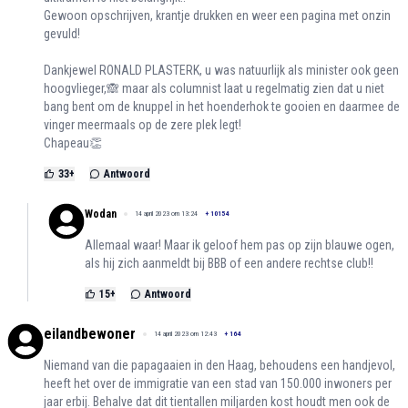
Gewoon opschrijven, krantje drukken en weer een pagina met onzin
gevuld!
Dankjewel RONALD PLASTERK, u was natuurlijk als minister ook geen
hoogvlieger,🙈 maar als columnist laat u regelmatig zien dat u niet
bang bent om de knuppel in het hoenderhok te gooien en daarmee de
vinger meermaals op de zere plek legt!
Chapeau👏
33
+
Antwoord
Wodan
14 april 2023 om 13:24
+
10154
Allemaal waar! Maar ik geloof hem pas op zijn blauwe ogen,
als hij zich aanmeldt bij BBB of een andere rechtse club!!
15
+
Antwoord
eilandbewoner
14 april 2023 om 12:43
+
164
Niemand van die papagaaien in den Haag, behoudens een handjevol,
heeft het over de immigratie van een stad van 150.000 inwoners per
jaar erbij. Behalve dat dit tientallen miljarden kost houdt men ook de