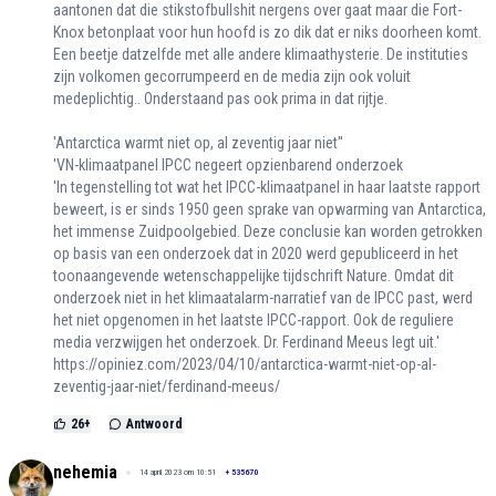
aantonen dat die stikstofbullshit nergens over gaat maar die Fort-
Knox betonplaat voor hun hoofd is zo dik dat er niks doorheen komt.
Een beetje datzelfde met alle andere klimaathysterie. De instituties
zijn volkomen gecorrumpeerd en de media zijn ook voluit
medeplichtig.. Onderstaand pas ook prima in dat rijtje.
'Antarctica warmt niet op, al zeventig jaar niet''
'VN-klimaatpanel IPCC negeert opzienbarend onderzoek
'In tegenstelling tot wat het IPCC-klimaatpanel in haar laatste rapport
beweert, is er sinds 1950 geen sprake van opwarming van Antarctica,
het immense Zuidpoolgebied. Deze conclusie kan worden getrokken
op basis van een onderzoek dat in 2020 werd gepubliceerd in het
toonaangevende wetenschappelijke tijdschrift Nature. Omdat dit
onderzoek niet in het klimaatalarm-narratief van de IPCC past, werd
het niet opgenomen in het laatste IPCC-rapport. Ook de reguliere
media verzwijgen het onderzoek. Dr. Ferdinand Meeus legt uit.'
https://opiniez.com/2023/04/10/antarctica-warmt-niet-op-al-
zeventig-jaar-niet/ferdinand-meeus/
26
+
Antwoord
nehemia
14 april 2023 om 10:51
+
535670