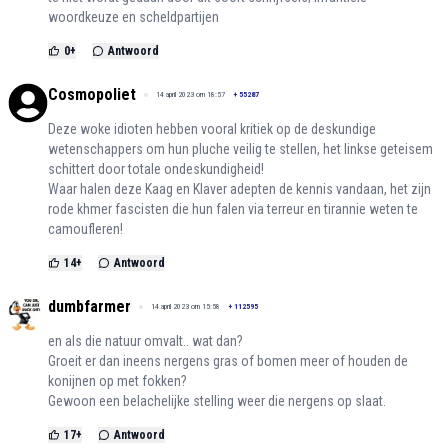
woordkeuze en scheldpartijen
0
+
Antwoord
Cosmopoliet
14 april 2023 om 18:57
+
55287
Deze woke idioten hebben vooral kritiek op de deskundige
wetenschappers om hun pluche veilig te stellen, het linkse geteisem
schittert door totale ondeskundigheid!
Waar halen deze Kaag en Klaver adepten de kennis vandaan, het zijn
rode khmer fascisten die hun falen via terreur en tirannie weten te
camoufleren!
14
+
Antwoord
dumbfarmer
14 april 2023 om 15:58
+
112595
en als die natuur omvalt.. wat dan?
Groeit er dan ineens nergens gras of bomen meer of houden de
konijnen op met fokken?
Gewoon een belachelijke stelling weer die nergens op slaat.
17
+
Antwoord