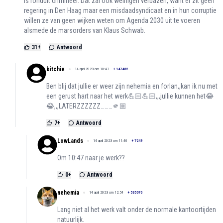
is ronduit crimineel. Dat zal ook weinigen verbazen, want er zit geen
regering in Den Haag maar een misdaadsyndicaat en in hun corruptie
willen ze van geen wijken weten om Agenda 2030 uit te voeren
alsmede de marsorders van Klaus Schwab.
31
+
Antwoord
bitchie
14 april 2023 om 10:47
+
147482
Ben blij dat jullie er weer zijn nehemia en forlan,,kan ik nu met
een gerust hart naar het werk💪🏻💪🏻,,,jullie kunnen het😂
😂,,,LATERZZZZZZ………🫵🏼
7
+
Antwoord
LowLands
14 april 2023 om 11:40
+
7249
Om 10:47 naar je werk??
0
+
Antwoord
nehemia
14 april 2023 om 12:54
+
535670
Lang niet al het werk valt onder de normale kantoortijden
natuurlijk.