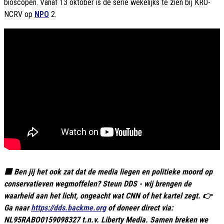
bioscopen. Vanaf 13 oktober is de serie wekelijks te zien bij KRO-
NCRV op
NPO
2.
🟥 Ben jij het ook zat dat de media liegen en politieke moord op
conservatieven wegmoffelen? Steun DDS - wij brengen de
waarheid aan het licht, ongeacht wat CNN of het kartel zegt. 👉
Ga naar
https://dds.backme.org
of doneer direct via:
NL95RABO0159098327 t.n.v. Liberty Media. Samen breken we