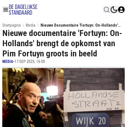
Startpagina
Media
Nieuwe Documentaire 'Fortuyn: On-Hollands'
Nieuwe documentaire 'Fortuyn: On-
Brengt De Opkomst Van Pim Fortuyn Groots In
Beeld
Hollands' brengt de opkomst van
Pim Fortuyn groots in beeld
MEDIA
•
17 SEP 2025, 16:00