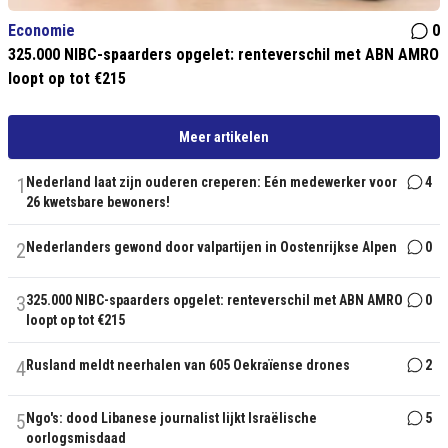
Economie
0
325.000 NIBC-spaarders opgelet: renteverschil met ABN AMRO
loopt op tot €215
Meer artikelen
1
Nederland laat zijn ouderen creperen: Eén medewerker voor
4
26 kwetsbare bewoners!
2
Nederlanders gewond door valpartijen in Oostenrijkse Alpen
0
3
325.000 NIBC-spaarders opgelet: renteverschil met ABN AMRO
0
loopt op tot €215
4
Rusland meldt neerhalen van 605 Oekraïense drones
2
5
Ngo's: dood Libanese journalist lijkt Israëlische
5
oorlogsmisdaad