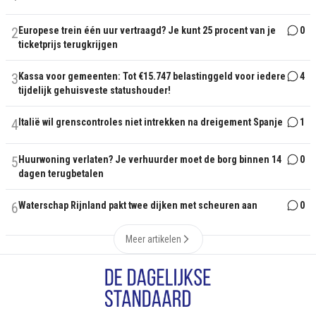
2
Europese trein één uur vertraagd? Je kunt 25 procent van je
0
ticketprijs terugkrijgen
3
Kassa voor gemeenten: Tot €15.747 belastinggeld voor iedere
4
tijdelijk gehuisveste statushouder!
4
Italië wil grenscontroles niet intrekken na dreigement Spanje
1
5
Huurwoning verlaten? Je verhuurder moet de borg binnen 14
0
dagen terugbetalen
6
Waterschap Rijnland pakt twee dijken met scheuren aan
0
Meer artikelen