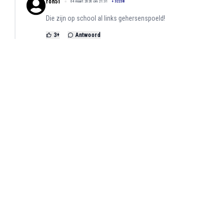
ron51
04 maart 2026 om 21:31
+
32238
Die zijn op school al links gehersenspoeld!
3
+
Antwoord