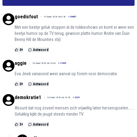
goedisfout
05 maart 2026 om 8:30
+
39857
Met een beetje geluk stoppen al de tokkieshows en komt er weer een
beetje humor op de TV terug, gewoon platte humor Andre van Duin
Benny Hill de Mounties stijl.
0
+
Antwoord
aggie
04 maart 2026 om 23:44
+
17695
Eva Jinek vanavond weer aanval op forem voor democratie.
0
+
Antwoord
demokratie1
04 maart 2026 om 18:28
+
2329
Absurd dat nog zoveel mensen zich vrijwillig laten hersenspoelen.......
Gelukkig kijkt de jeugd steeds minder TV.
5
+
Antwoord