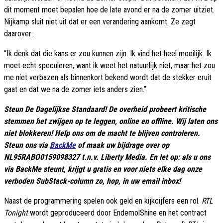
dit moment moet bepalen hoe de late avond er na de zomer uitziet.
Nijkamp sluit niet uit dat er een verandering aankomt. Ze zegt
daarover:
“Ik denk dat die kans er zou kunnen zijn. Ik vind het heel moeilijk. Ik
moet echt speculeren, want ik weet het natuurlijk niet, maar het zou
me niet verbazen als binnenkort bekend wordt dat de stekker eruit
gaat en dat we na de zomer iets anders zien.”
Steun De Dagelijkse Standaard! De overheid probeert kritische
stemmen het zwijgen op te leggen, online en offline. Wij laten ons
niet blokkeren! Help ons om de macht te blijven controleren.
Steun ons via
BackMe
of maak uw bijdrage over op
NL95RABO0159098327 t.n.v. Liberty Media. En let op: als u ons
via BackMe steunt, krijgt u gratis en voor niets elke dag onze
verboden SubStack-column zo, hop, in uw email inbox!
Naast de programmering spelen ook geld en kijkcijfers een rol.
RTL
Tonight
wordt geproduceerd door EndemolShine en het contract