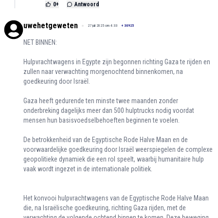
0
+
Antwoord
uwehetgeweten
27 juli 2025 om 4:33
+
30925
NET BINNEN:
Hulpvrachtwagens in Egypte zijn begonnen richting Gaza te rijden en
zullen naar verwachting morgenochtend binnenkomen, na
goedkeuring door Israël.
Gaza heeft gedurende ten minste twee maanden zonder
onderbreking dagelijks meer dan 500 hulptrucks nodig voordat
mensen hun basisvoedselbehoeften beginnen te voelen.
De betrokkenheid van de Egyptische Rode Halve Maan en de
voorwaardelijke goedkeuring door Israël weerspiegelen de complexe
geopolitieke dynamiek die een rol speelt, waarbij humanitaire hulp
vaak wordt ingezet in de internationale politiek.
Het konvooi hulpvrachtwagens van de Egyptische Rode Halve Maan
die, na Israëlische goedkeuring, richting Gaza rijden, met de
verwachting de volgende ochtend binnen te komen. Deze beweging