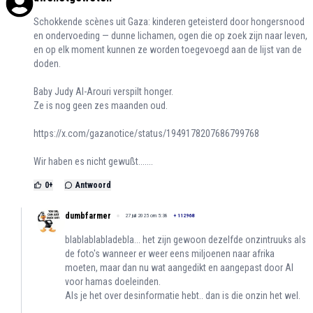
Schokkende scènes uit Gaza: kinderen geteisterd door hongersnood
en ondervoeding — dunne lichamen, ogen die op zoek zijn naar leven,
en op elk moment kunnen ze worden toegevoegd aan de lijst van de
doden.
Baby Judy Al-Arouri verspilt honger.
Ze is nog geen zes maanden oud.
https://x.com/gazanotice/status/1949178207686799768
Wir haben es nicht gewußt.......
0
+
Antwoord
dumbfarmer
27 juli 2025 om 5:38
+
112968
blablablabladebla... het zijn gewoon dezelfde onzintruuks als
de foto's wanneer er weer eens miljoenen naar afrika
moeten, maar dan nu wat aangedikt en aangepast door AI
voor hamas doeleinden.
Als je het over desinformatie hebt.. dan is die onzin het wel.