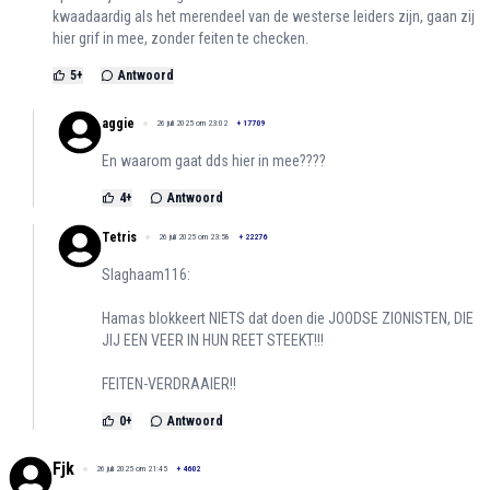
kwaadaardig als het merendeel van de westerse leiders zijn, gaan zij
hier grif in mee, zonder feiten te checken.
5
+
Antwoord
aggie
26 juli 2025 om 23:02
+
17709
En waarom gaat dds hier in mee????
4
+
Antwoord
Tetris
26 juli 2025 om 23:58
+
22276
Slaghaam116:
Hamas blokkeert NIETS dat doen die JOODSE ZIONISTEN, DIE
JIJ EEN VEER IN HUN REET STEEKT!!!
FEITEN-VERDRAAIER!!
0
+
Antwoord
Fjk
26 juli 2025 om 21:45
+
4602