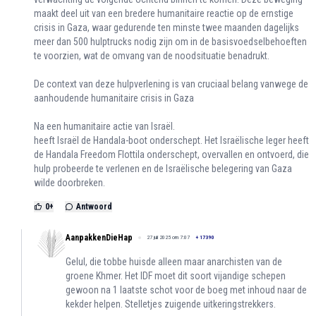
maakt deel uit van een bredere humanitaire reactie op de ernstige
crisis in Gaza, waar gedurende ten minste twee maanden dagelijks
meer dan 500 hulptrucks nodig zijn om in de basisvoedselbehoeften
te voorzien, wat de omvang van de noodsituatie benadrukt.
De context van deze hulpverlening is van cruciaal belang vanwege de
aanhoudende humanitaire crisis in Gaza
Na een humanitaire actie van Israël.
heeft Israël de Handala-boot onderschept. Het Israëlische leger heeft
de Handala Freedom Flottila onderschept, overvallen en ontvoerd, die
hulp probeerde te verlenen en de Israëlische belegering van Gaza
wilde doorbreken.
0
+
Antwoord
AanpakkenDieHap
27 juli 2025 om 7:07
+
17390
Gelul, die tobbe huisde alleen maar anarchisten van de
groene Khmer. Het IDF moet dit soort vijandige schepen
gewoon na 1 laatste schot voor de boeg met inhoud naar de
kekder helpen. Stelletjes zuigende uitkeringstrekkers.