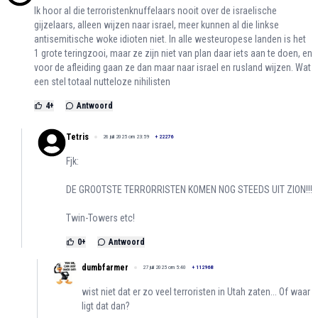
Ik hoor al die terroristenknuffelaars nooit over de israelische
gijzelaars, alleen wijzen naar israel, meer kunnen al die linkse
antisemitische woke idioten niet. In alle westeuropese landen is het
1 grote teringzooi, maar ze zijn niet van plan daar iets aan te doen, en
voor de afleiding gaan ze dan maar naar israel en rusland wijzen. Wat
een stel totaal nutteloze nihilisten
4
+
Antwoord
Tetris
26 juli 2025 om 23:59
+
22276
Fjk:
DE GROOTSTE TERRORRISTEN KOMEN NOG STEEDS UIT ZION!!!
Twin-Towers etc!
0
+
Antwoord
dumbfarmer
27 juli 2025 om 5:40
+
112968
wist niet dat er zo veel terroristen in Utah zaten... Of waar
ligt dat dan?