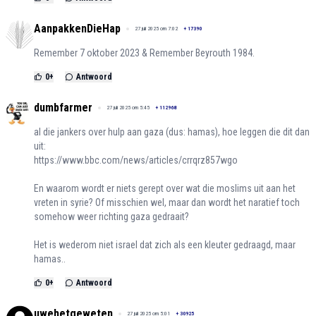
AanpakkenDieHap
27 juli 2025 om 7:02
+
17390
Remember 7 oktober 2023 & Remember Beyrouth 1984.
0
+
Antwoord
dumbfarmer
27 juli 2025 om 5:45
+
112968
al die jankers over hulp aan gaza (dus: hamas), hoe leggen die dit dan
uit:
https://www.bbc.com/news/articles/crrqrz857wgo
En waarom wordt er niets gerept over wat die moslims uit aan het
vreten in syrie? Of misschien wel, maar dan wordt het naratief toch
somehow weer richting gaza gedraait?
Het is wederom niet israel dat zich als een kleuter gedraagd, maar
hamas..
0
+
Antwoord
uwehetgeweten
27 juli 2025 om 5:01
+
30925