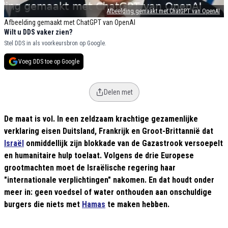
Afbeelding gemaakt met ChatGPT van OpenAI
Afbeelding gemaakt met ChatGPT van OpenAI
Wilt u DDS vaker zien?
Stel DDS in als voorkeursbron op Google.
Voeg DDS toe op Google
Delen met
De maat is vol. In een zeldzaam krachtige gezamenlijke
verklaring eisen Duitsland, Frankrijk en Groot-Brittannië dat
Israël
onmiddellijk zijn blokkade van de Gazastrook versoepelt
en humanitaire hulp toelaat. Volgens de drie Europese
grootmachten moet de Israëlische regering haar
"internationale verplichtingen" nakomen. En dat houdt onder
meer in: geen voedsel of water onthouden aan onschuldige
burgers die niets met
Hamas
te maken hebben.