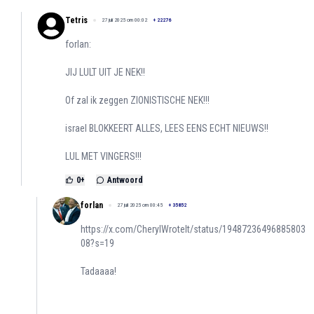
Tetris
27 juli 2025 om 00:02
+
22276
forlan:
JIJ LULT UIT JE NEK!!
Of zal ik zeggen ZIONISTISCHE NEK!!!
israel BLOKKEERT ALLES, LEES EENS ECHT NIEUWS!!
LUL MET VINGERS!!!
0
+
Antwoord
forlan
27 juli 2025 om 00:45
+
35852
https://x.com/CherylWroteIt/status/19487236496885803
08?s=19
Tadaaaa!