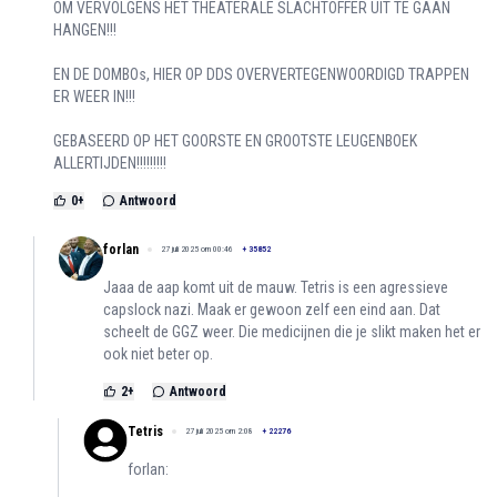
OM VERVOLGENS HET THEATERALE SLACHTOFFER UIT TE GAAN
HANGEN!!!
EN DE DOMBOs, HIER OP DDS OVERVERTEGENWOORDIGD TRAPPEN
ER WEER IN!!!
GEBASEERD OP HET GOORSTE EN GROOTSTE LEUGENBOEK
ALLERTIJDEN!!!!!!!!!
0
+
Antwoord
forlan
27 juli 2025 om 00:46
+
35852
Jaaa de aap komt uit de mauw. Tetris is een agressieve
capslock nazi. Maak er gewoon zelf een eind aan. Dat
scheelt de GGZ weer. Die medicijnen die je slikt maken het er
ook niet beter op.
2
+
Antwoord
Tetris
27 juli 2025 om 2:08
+
22276
forlan: