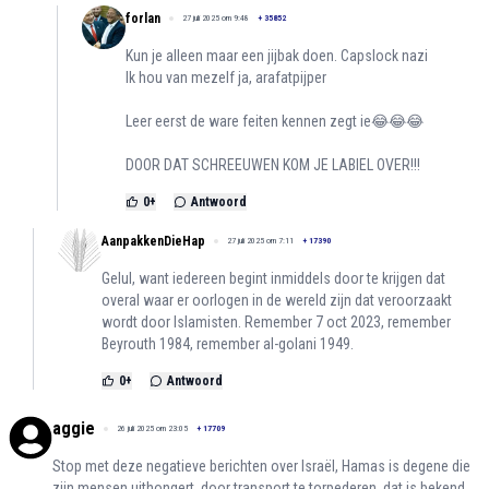
forlan
27 juli 2025 om 9:48
+
35852
Kun je alleen maar een jijbak doen. Capslock nazi
Ik hou van mezelf ja, arafatpijper
Leer eerst de ware feiten kennen zegt ie😂😂😂
DOOR DAT SCHREEUWEN KOM JE LABIEL OVER!!!
0
+
Antwoord
AanpakkenDieHap
27 juli 2025 om 7:11
+
17390
Gelul, want iedereen begint inmiddels door te krijgen dat
overal waar er oorlogen in de wereld zijn dat veroorzaakt
wordt door Islamisten. Remember 7 oct 2023, remember
Beyrouth 1984, remember al-golani 1949.
0
+
Antwoord
aggie
26 juli 2025 om 23:05
+
17709
Stop met deze negatieve berichten over Israël, Hamas is degene die
zijn mensen uithongert, door transport te torpederen, dat is bekend.