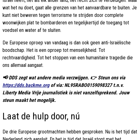
Israël heeft, net als elk ander land, het recht zich te verdedigen. Maar
wat het nu doet, gaat alle grenzen van het aanvaardbare te buiten. Je
kunt niet beweren tegen terrorisme te strijden door complete
woonwijken plat te bombarderen en tegelijkertijd de toegang tot
voedsel en water af te sluiten.
De Europese oproep van vandaag is dan ook geen anti-Israëlische
boodschap. Het is een oproep tot menselijkheid. Tot
rechtvaardigheid. Tot het stoppen van een humanitaire tragedie die
ons allemaal aangaat.
📢 DDS zegt wat andere media verzwijgen. 👉 Steun ons via
https://dds.backme.org
of via: NL95RABO0159098327 t.n.v.
Liberty Media Vrije journalistiek is niet vanzelfsprekend. Jouw
steun maakt het mogelijk.
Laat de hulp door, nú
De drie Europese grootmachten hebben gesproken. Nu is het tijd dat
Nederland zich aansluit. En het is tijd dat Israël stopt met het