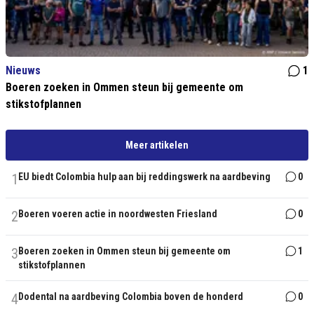
Nieuws
1
Boeren zoeken in Ommen steun bij gemeente om
stikstofplannen
Meer artikelen
1
EU biedt Colombia hulp aan bij reddingswerk na aardbeving
0
2
Boeren voeren actie in noordwesten Friesland
0
3
Boeren zoeken in Ommen steun bij gemeente om
1
stikstofplannen
4
Dodental na aardbeving Colombia boven de honderd
0