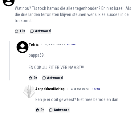
Wat nou? Tis toch hamas die alles tegenhouden? En niet Israël. Als
die drie landen terroristen blijven steunen wens ik ze succes in de
toekomst
10
+
Antwoord
Tetris
27 juli 2025 om 00:03
+
22276
pappa59:
EN OOK JIJ ZIT ER VER NAAST!!!
0
+
Antwoord
AanpakkenDieHap
27 juli 2025 om 7:21
+
17390
Ben je er ooit geweest? Niet mee bemoeien dan.
0
+
Antwoord