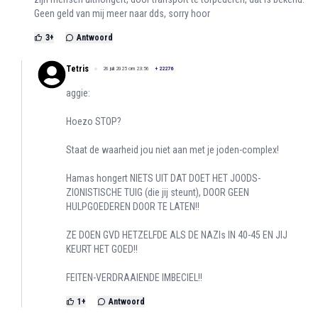
Geen geld van mij meer naar dds, sorry hoor
3
+
Antwoord
Tetris
26 juli 2025 om 23:56
+
22276
aggie:
Hoezo STOP?
Staat de waarheid jou niet aan met je joden-complex!
Hamas hongert NIETS UIT DAT DOET HET JOODS-
ZIONISTISCHE TUIG (die jij steunt), DOOR GEEN
HULPGOEDEREN DOOR TE LATEN!!
ZE DOEN GVD HETZELFDE ALS DE NAZIs IN 40-45 EN JIJ
KEURT HET GOED!!
FEITEN-VERDRAAIENDE IMBECIEL!!
1
+
Antwoord