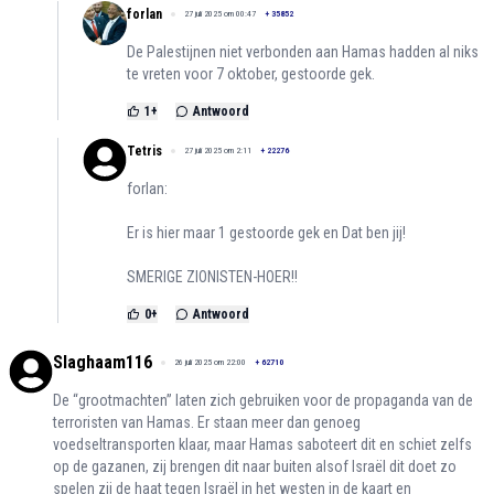
forlan
27 juli 2025 om 00:47
+
35852
De Palestijnen niet verbonden aan Hamas hadden al niks
te vreten voor 7 oktober, gestoorde gek.
1
+
Antwoord
Tetris
27 juli 2025 om 2:11
+
22276
forlan:
Er is hier maar 1 gestoorde gek en Dat ben jij!
SMERIGE ZIONISTEN-HOER!!
0
+
Antwoord
Slaghaam116
26 juli 2025 om 22:00
+
62710
De “grootmachten” laten zich gebruiken voor de propaganda van de
terroristen van Hamas. Er staan meer dan genoeg
voedseltransporten klaar, maar Hamas saboteert dit en schiet zelfs
op de gazanen, zij brengen dit naar buiten alsof Israël dit doet zo
spelen zij de haat tegen Israël in het westen in de kaart en