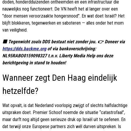
doden, honderdduizenden ontheemden en een infrastructuur die
nauwelijks nog functioneert. De VN heeft het al langer over een
"door mensen veroorzaakte hongersnood". En wat doet Israël? Het
blijft blokkeren, tegenwerken en saboteren — alles onder het mom
van veiligheid.
🟥 Tegenwicht zoals DDS bestaat niet zonder jou. 👉 Doneer via
https://dds.backme.org
of via bankoverschrijving:
NL95RABO0159098327 t.n.v. Liberty Media Help ons deze
berichtgeving in stand te houden!
Wanneer zegt Den Haag eindelijk
hetzelfde?
Wat opvalt, is dat Nederland voorlopig zwijgt of slechts halfslachtige
uitspraken doet. Premier Schoof noemde de situatie “catastrofaal”,
maar durft nog altijd geen serieuze druk op Israël uit te oefenen. En
dat terwijl onze Europese partners zich wél durven uitspreken. Is