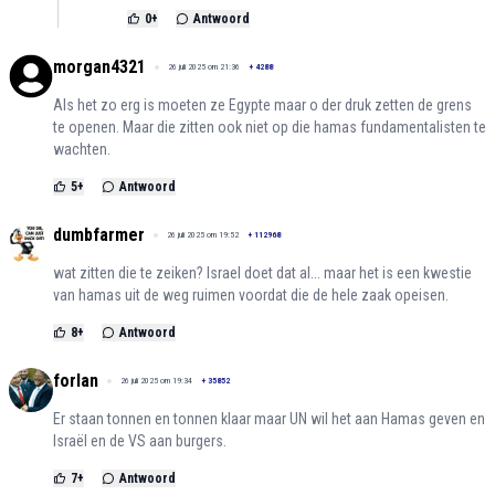
0
+
Antwoord
morgan4321
26 juli 2025 om 21:36
+
4288
Als het zo erg is moeten ze Egypte maar o der druk zetten de grens
te openen. Maar die zitten ook niet op die hamas fundamentalisten te
wachten.
5
+
Antwoord
dumbfarmer
26 juli 2025 om 19:52
+
112968
wat zitten die te zeiken? Israel doet dat al... maar het is een kwestie
van hamas uit de weg ruimen voordat die de hele zaak opeisen.
8
+
Antwoord
forlan
26 juli 2025 om 19:34
+
35852
Er staan tonnen en tonnen klaar maar UN wil het aan Hamas geven en
Israël en de VS aan burgers.
7
+
Antwoord