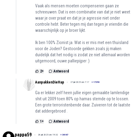
Vaak als mensen moeten compenseren gaan ze
schreeuwen. Dat is een combinatie van dat je niet weet
waar je over praat en dat je je agressie niet onder
controle hebt. Beter tegen mij dan tegen je vriendin die
waarschijnlijk op je broer lijkt.
Ik ben 100% Zionist ja. Wat is er mis met een thuisland
voor de Joden? Gestoorde gekken zoals jij maken
duidelijk dat het nodig is zodat ze niet allemaal worden
uitgemoord, ouwe palliepijper :)
2
+
Antwoord
AanpakkenDieHap
27 juli 2025 om 7:17
+
17390
Ga er lekker zelf heen jullie eigen gemaakte lamlendige
shit uit 2009 toen 80% op hamas stemde op te lossen.
Een grote terroristenbende daar. Zuiveren tot de laatste
dat addergebroed .
1
+
Antwoord
pappa59
26 juli 2025 om 19:32
+
36167