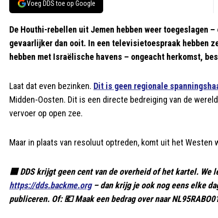
Voeg DDS toe op Google
De Houthi-rebellen uit Jemen hebben weer toegeslagen – 
gevaarlijker dan ooit. In een televisietoespraak hebben 
hebben met Israëlische havens – ongeacht herkomst, best
Laat dat even bezinken.
Dit is geen regionale spanningsha
Midden-Oosten. Dit is een directe bedreiging van de wereldh
vervoer op open zee.
Maar in plaats van resoluut optreden, komt uit het Westen 
🟦 DDS krijgt geen cent van de overheid of het kartel. We l
https://dds.backme.org
– dan krijg je ook nog eens elke d
publiceren. Of: 💶 Maak een bedrag over naar NL95RABO01