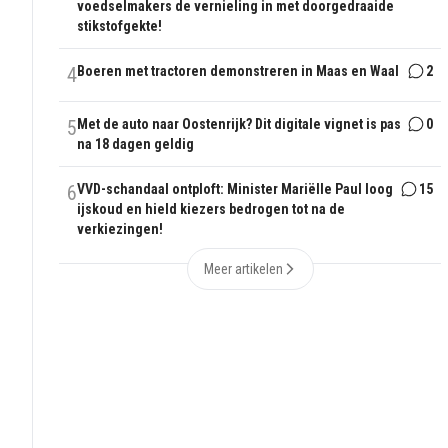
voedselmakers de vernieling in met doorgedraaide
stikstofgekte!
4
Boeren met tractoren demonstreren in Maas en Waal
2
5
Met de auto naar Oostenrijk? Dit digitale vignet is pas
0
na 18 dagen geldig
6
VVD-schandaal ontploft: Minister Mariëlle Paul loog
15
ijskoud en hield kiezers bedrogen tot na de
verkiezingen!
Meer artikelen