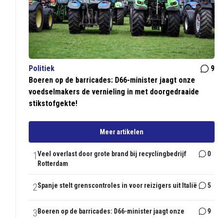
Politiek
9
Boeren op de barricades: D66-minister jaagt onze
voedselmakers de vernieling in met doorgedraaide
stikstofgekte!
Meer artikelen
1
Veel overlast door grote brand bij recyclingbedrijf
0
Rotterdam
2
Spanje stelt grenscontroles in voor reizigers uit Italië
5
3
Boeren op de barricades: D66-minister jaagt onze
9