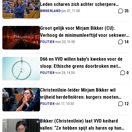
Leden scharen zich achter scherpere
asielkoers
35
BINNENLAND
•
jun 07, 11:00
Groot gelijk voor Mirjam Bikker (CU):
Verhoog de minimumleeftijd voor sekswerk
naar 21 jaar en bescherm jonge meiden!
14
POLITIEK
•
mei 20, 15:00
D66 en VVD willen baby's kweken voor de
sloop: Ethische grens doorbroken met
'Frankenstein-wet'!
0
POLITIEK
•
nov 29, 14:30
ChristenUnie-leider Mirjam Bikker wil
vrijheid herdefiniëren: burgers moeten
“liefhebben in plaats van denken”
12
POLITIEK
•
okt 17, 10:30
Bikker (ChristenUnie) laat VVD keihard
vallen: “Ze hebben spijt als haren op hun