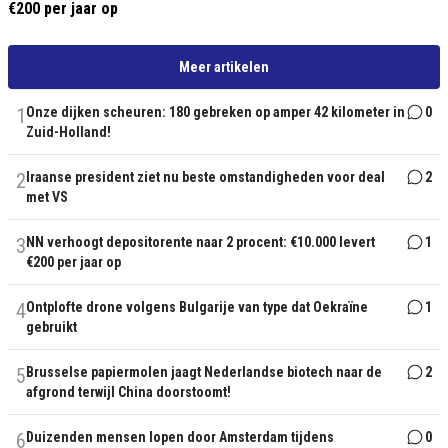
€200 per jaar op
Meer artikelen
1
Onze dijken scheuren: 180 gebreken op amper 42 kilometer in
0
Zuid-Holland!
2
Iraanse president ziet nu beste omstandigheden voor deal
2
met VS
3
NN verhoogt depositorente naar 2 procent: €10.000 levert
1
€200 per jaar op
4
Ontplofte drone volgens Bulgarije van type dat Oekraïne
1
gebruikt
5
Brusselse papiermolen jaagt Nederlandse biotech naar de
2
afgrond terwijl China doorstoomt!
6
Duizenden mensen lopen door Amsterdam tijdens
0