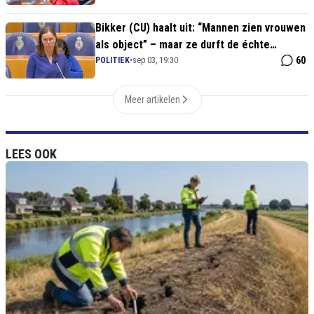
Bikker (CU) haalt uit: “Mannen zien vrouwen
als object” – maar ze durft de échte
oorzaak niet te benoemen
60
POLITIEK
•
sep 03, 19:30
Meer artikelen
LEES OOK