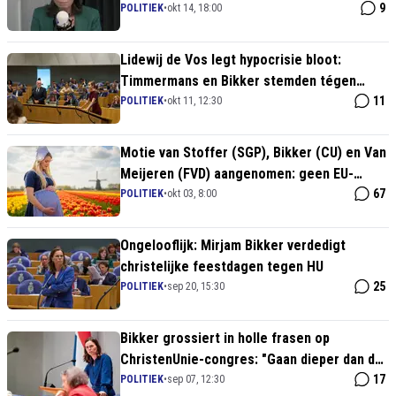
hoofd van kabinetsval”
9
POLITIEK
•
okt 14, 18:00
Lidewij de Vos legt hypocrisie bloot:
Timmermans en Bikker stemden tégen
motie die ze nu zelf bepleiten
11
POLITIEK
•
okt 11, 12:30
Motie van Stoffer (SGP), Bikker (CU) en Van
Meijeren (FVD) aangenomen: geen EU-
mensenrecht voor abortus
67
POLITIEK
•
okt 03, 8:00
Ongelooflijk: Mirjam Bikker verdedigt
christelijke feestdagen tegen HU
25
POLITIEK
•
sep 20, 15:30
Bikker grossiert in holle frasen op
ChristenUnie-congres: "Gaan dieper dan de
waan van de dag"
17
POLITIEK
•
sep 07, 12:30