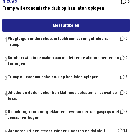
Nieuws
8
Trump wil economische druk op Iran laten oplopen
Meer artikelen
1
Vliegtuigen onderschept in luchtruim boven golfclub van
0
Trump
2
Burnham wil einde maken aan misleidende abonnementen en
0
kortingen
3
Trump wil economische druk op Iran laten oplopen
8
4
Jihadisten doden zeker tien Malinese soldaten bij aanval op
0
basis
5
Opluchting voor energieklanten: leverancier kan gasprijs niet
3
zomaar verhogen
Jongeren krijgen steeds minder kinderen en dat stelt
14