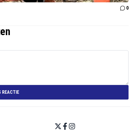
0
ten
 REACTIE