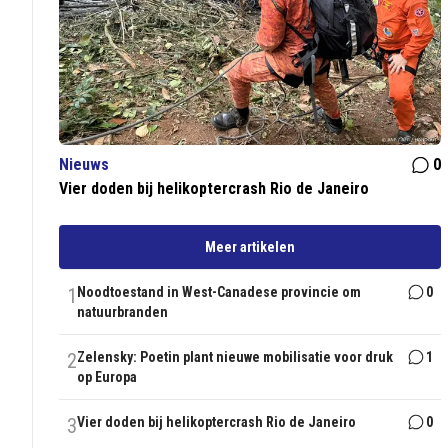
Nieuws
0
Vier doden bij helikoptercrash Rio de Janeiro
Meer artikelen
1
Noodtoestand in West-Canadese provincie om
0
natuurbranden
2
Zelensky: Poetin plant nieuwe mobilisatie voor druk
1
op Europa
3
Vier doden bij helikoptercrash Rio de Janeiro
0