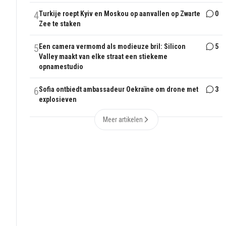
4
Turkije roept Kyiv en Moskou op aanvallen op Zwarte
0
Zee te staken
5
Een camera vermomd als modieuze bril: Silicon
5
Valley maakt van elke straat een stiekeme
opnamestudio
6
Sofia ontbiedt ambassadeur Oekraïne om drone met
3
explosieven
Meer artikelen