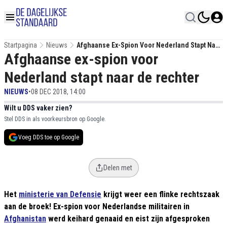
Startpagina
Nieuws
Afghaanse Ex-Spion Voor Nederland Stapt Naar
Afghaanse ex-spion voor
De Rechter
Nederland stapt naar de rechter
NIEUWS
•
08 DEC 2018, 14:00
Wilt u DDS vaker zien?
Stel DDS in als voorkeursbron op Google.
Voeg DDS toe op Google
Delen met
Het
ministerie van Defensie
krijgt weer een flinke rechtszaak
aan de broek! Ex-spion voor Nederlandse militairen in
Afghanistan
werd keihard genaaid en eist zijn afgesproken