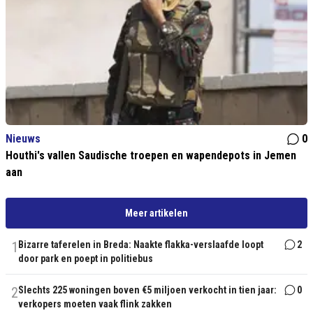
Nieuws
0
Houthi's vallen Saudische troepen en wapendepots in Jemen
aan
Meer artikelen
1
Bizarre taferelen in Breda: Naakte flakka-verslaafde loopt
2
door park en poept in politiebus
2
Slechts 225 woningen boven €5 miljoen verkocht in tien jaar:
0
verkopers moeten vaak flink zakken