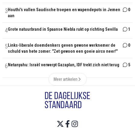
3
Houthi's vallen Saudische troepen en wapendepots in Jemen
0
aan
4
Grote natuurbrand in Spaanse Niebla rukt op richting Sevilla
1
5
Links-liberale doemdenkers geven gewone werknemer de
0
schuld van hete zomer: "Zet gewoon een goeie airco neer!"
6
Netanyahu: Israël verwerpt Gazaplan, IDF trekt zich niet terug
5
Meer artikelen