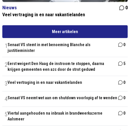
Nieuws
0
Veel vertraging in en naar vakantielanden
Meer artikelen
1
Senaat VS stemt in met benoeming Blanche als
0
justitieminister
2
Eerst weigert Den Haag de instroom te stoppen, daarna
5
krijgen gemeenten een azc door de strot geduwd
3
Veel vertraging in en naar vakantielanden
0
4
Senaat VS neemt wet aan om shutdown voorlopig af te wenden
0
5
Viertal aangehouden na inbraak in brandweerkazerne
0
Aalsmeer