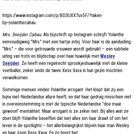
https://www.instagram.com/p/BD3UXX7uv5F/?taken-
by=yolanthecabau
Mrs. Sneijder Cabau
. Als bijschrift op Instagram schrijft Yolanthe
eenvoudigweg "Mrs." met een hartje erbij. Voor haar is de aanduiding
"Mrs." – die voor getrouwde vrouwen wordt gebruikt – een subtiele
uiting van trots en blijdschap over haar huwelijk met
Wesley
Sneijder
. Ze heeft een regelrecht sprookjeshuwelijk met de kleine
voetballer, zeker sinds de twee Xess Xava in hun gezin mochten
verwelkomen.
Sommige mensen vinden Yolanthe arrogant. Het klopt dat zij een
bijna niet-Nederlandse allure heeft, en dat haar gedrag misschien niet
in overeenstemming is met de typische Nederlandse "doe maar
gewoon"-mentaliteit. Maar arrogant is ze zeker niet. Bij alles wat ze
doet blijft Yolanthe beseffen dat niet alles om haar draait of om het
leven in de spotlights – het allerbelangrijkst blijven haar man Wesley
en haar zoon Xess Xava. En zo hoort het.