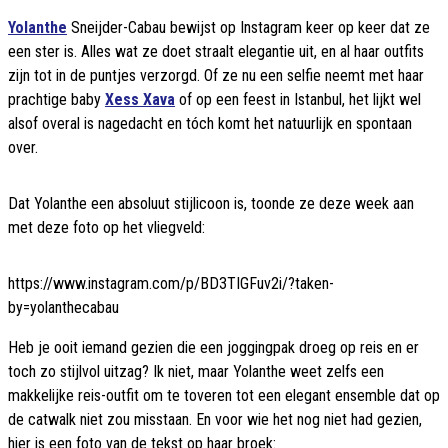
Yolanthe
Sneijder-Cabau bewijst op Instagram keer op keer dat ze
een ster is. Alles wat ze doet straalt elegantie uit, en al haar outfits
zijn tot in de puntjes verzorgd. Of ze nu een selfie neemt met haar
prachtige baby
Xess Xava
of op een feest in Istanbul, het lijkt wel
alsof overal is nagedacht en tóch komt het natuurlijk en spontaan
over.
Dat Yolanthe een absoluut stijlicoon is, toonde ze deze week aan
met deze foto op het vliegveld:
https://www.instagram.com/p/BD3TIGFuv2i/?taken-
by=yolanthecabau
Heb je ooit iemand gezien die een joggingpak droeg op reis en er
toch zo stijlvol uitzag? Ik niet, maar Yolanthe weet zelfs een
makkelijke reis-outfit om te toveren tot een elegant ensemble dat op
de catwalk niet zou misstaan. En voor wie het nog niet had gezien,
hier is een foto van de tekst op haar broek: