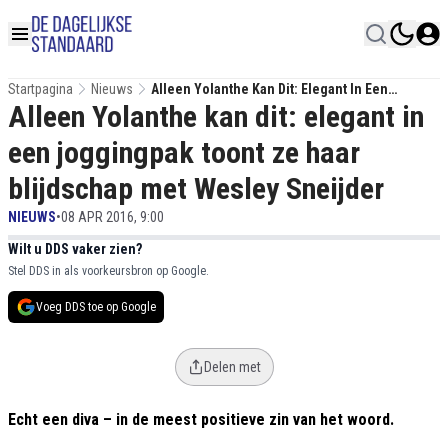
Startpagina
Nieuws
Alleen Yolanthe Kan Dit: Elegant In Een
Alleen Yolanthe kan dit: elegant in
Joggingpak Toont Ze Haar Blijdschap Met
Wesley Sneijder
een joggingpak toont ze haar
blijdschap met Wesley Sneijder
NIEUWS
•
08 APR 2016, 9:00
Wilt u DDS vaker zien?
Stel DDS in als voorkeursbron op Google.
Voeg DDS toe op Google
Delen met
Echt een diva – in de meest positieve zin van het woord.