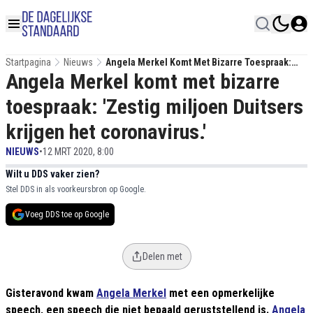
Startpagina
Nieuws
Angela Merkel Komt Met Bizarre Toespraak:
Angela Merkel komt met bizarre
'Zestig Miljoen Duitsers Krijgen Het
Coronavirus.'
toespraak: 'Zestig miljoen Duitsers
krijgen het coronavirus.'
NIEUWS
•
12 MRT 2020, 8:00
Wilt u DDS vaker zien?
Stel DDS in als voorkeursbron op Google.
Voeg DDS toe op Google
Delen met
Gisteravond kwam
Angela Merkel
met een opmerkelijke
speech, een speech die niet bepaald geruststellend is.
Angela