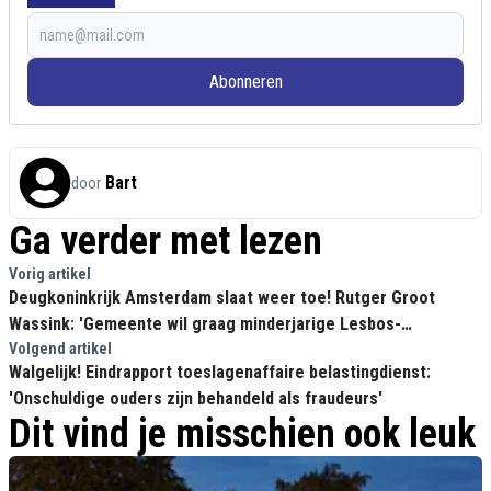
Abonneren
Bart
door
Ga verder met lezen
Vorig artikel
Deugkoninkrijk Amsterdam slaat weer toe! Rutger Groot
Wassink: 'Gemeente wil graag minderjarige Lesbos-
vluchtelingen opvangen'
Volgend artikel
Walgelijk! Eindrapport toeslagenaffaire belastingdienst:
'Onschuldige ouders zijn behandeld als fraudeurs'
Dit vind je misschien ook leuk