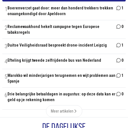
1
Boerenverzet gaat door: meer dan honderd trekkers trekken
1
onaangekondigd door Apeldoorn
2
Reclamewaakhond hekelt campagne tegen Europese
0
tabaksregels
3
Duitse Veiligheidsraad bespreekt drone-incident Leipzig
1
4
Efteling krijgt tweede zelfrijdende bus van Nederland
0
5
Marokko wil minderjarigen terugnemen en wijt problemen aan
1
Spanje
6
Drie belangrijke betaaldagen in augustus: op deze data kan er
0
geld op je rekening komen
Meer artikelen