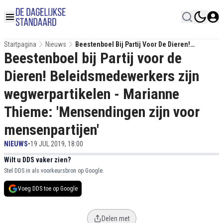
Startpagina
Nieuws
Beestenboel Bij Partij Voor De Dieren!
Beestenboel bij Partij voor de
Beleidsmedewerkers Zijn Wegwerpartikelen -
Marianne Thieme: 'Mensendingen Zijn Voor
Dieren! Beleidsmedewerkers zijn
Mensenpartijen'
wegwerpartikelen - Marianne
Thieme: 'Mensendingen zijn voor
mensenpartijen'
NIEUWS
•
19 JUL 2019, 18:00
Wilt u DDS vaker zien?
Stel DDS in als voorkeursbron op Google.
Voeg DDS toe op Google
Delen met