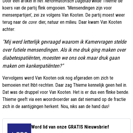
Door een artikel in het
Reformatorisch Dagblad
wilde Thieme de
koers van de partij flink omgooien. 'Mensendingen zijn voor
mensenpartijen', zei ze volgens Van Kooten. De partij moest weer
terug naar de
core
: dier, natuur en milieu. Daar kwam Van Kooten
achter:
"Mij werd letterlijk gevraagd waarom ik Kamervragen stelde
over futiele mensendingen. Als ik me druk ging maken over
diabetespatiënten, moesten we ons ook maar druk gaan
maken om kankerpatiënten?"
Vervolgens werd Van Kooten ook nog afgeraden om zich te
bemoeien met lhbt-rechten. Daar zag Thieme kennelijk geen heil in.
Dat was de druppel voor Van Kooten. Het is er dus een flinke bende.
Thieme geeft via een woordvoerder aan dat niemand op de fractie
zich in de aantijgingen herkent. Nou, niks aan de hand dus!
Word lid van onze GRATIS Nieuwsbrief