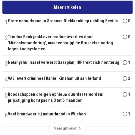
Meer artikelen
1
Grote natuurbrand in Spaanse Niebla rukt op richting Sevilla
0
2
Triodos Bank jankt over productieverlies door
0
'klimaatverandering', maar verzwijgt de Brusselse oorlog
tegen koelsystemen
3
Netanyahu: Israël verwerpt Gazaplan, IDF trekt zich niet terug
1
4
VAE levert crimineel Daniel Kinahan uit aan Ierland
2
5
Boodschappen dreigen opnieuw duurder te worden:
1
prijsstijging komt pas na 3 tot 6 maanden
6
Veel brandweer bij natuurbrand in Wijchen
1
Meer artikelen