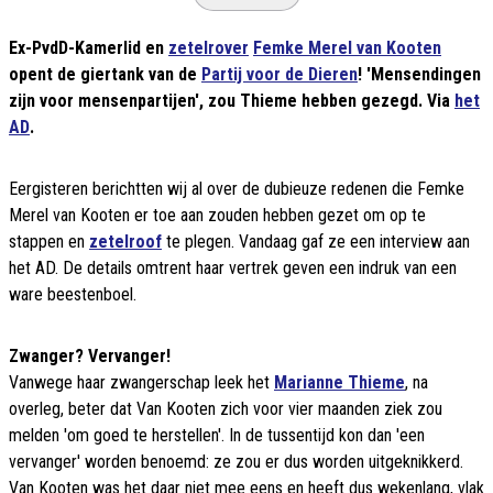
Ex-PvdD-Kamerlid en
zetelrover
Femke Merel van Kooten
opent de giertank van de
Partij voor de Dieren
! 'Mensendingen
zijn voor mensenpartijen', zou Thieme hebben gezegd. Via
het
AD
.
Eergisteren berichtten wij al over de dubieuze redenen die Femke
Merel van Kooten er toe aan zouden hebben gezet om op te
stappen en
zetelroof
te plegen. Vandaag gaf ze een interview aan
het AD. De details omtrent haar vertrek geven een indruk van een
ware beestenboel.
Zwanger? Vervanger!
Vanwege haar zwangerschap leek het
Marianne Thieme
, na
overleg, beter dat Van Kooten zich voor vier maanden ziek zou
melden 'om goed te herstellen'. In de tussentijd kon dan 'een
vervanger' worden benoemd: ze zou er dus worden uitgeknikkerd.
Van Kooten was het daar niet mee eens en heeft dus wekenlang, vlak