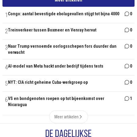
Meer artikelen
1
Congo: aantal bevestigde ebolagevallen stijgt tot bijna 4000
0
2
Treinverkeer tussen Boxmeer en Venray hervat
0
3
Naar Trump vernoemde oorlogsschepen fors duurder dan
0
verwacht
4
AI-model van Meta hackt ander bedrijf tijdens tests
0
5
NYT: CIA richt geheime Cuba-werkgroep op
0
6
VS en bondgenoten roepen op tot bijeenkomst over
1
Nicaragua
Meer artikelen