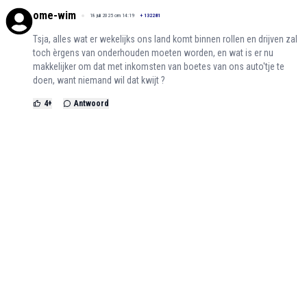
ome-wim
18 juli 2025 om 14:19
+
132281
Tsja, alles wat er wekelijks ons land komt binnen rollen en drijven zal
toch èrgens van onderhouden moeten worden, en wat is er nu
makkelijker om dat met inkomsten van boetes van ons auto'tje te
doen, want niemand wil dat kwijt ?
4
+
Antwoord