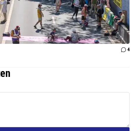
4
ten