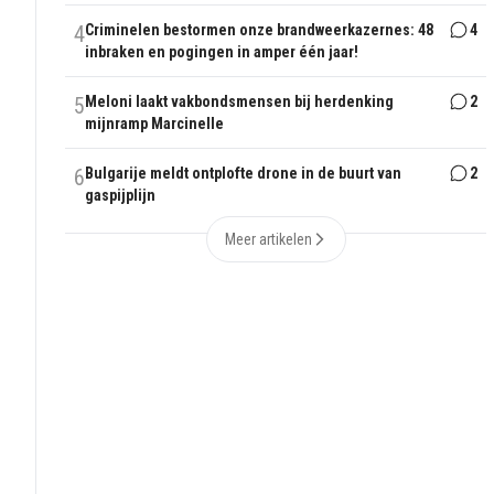
4
Criminelen bestormen onze brandweerkazernes: 48
4
inbraken en pogingen in amper één jaar!
5
Meloni laakt vakbondsmensen bij herdenking
2
mijnramp Marcinelle
6
Bulgarije meldt ontplofte drone in de buurt van
2
gaspijplijn
Meer artikelen