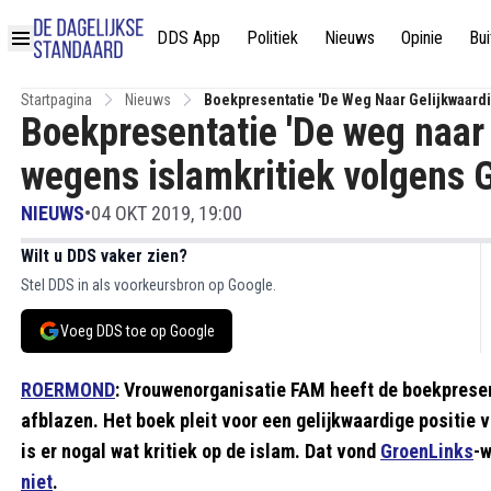
DDS App
Politiek
Nieuws
Opinie
Bui
Startpagina
Nieuws
Boekpresentatie 'De Weg Naar Gelijkwaar
Boekpresentatie 'De weg naar 
wegens islamkritiek volgens
NIEUWS
•
04 OKT 2019, 19:00
Wilt u DDS vaker zien?
Stel DDS in als voorkeursbron op Google.
Voeg DDS toe op Google
ROERMOND
: Vrouwenorganisatie FAM heeft de boekprese
afblazen. Het boek pleit voor een gelijkwaardige positie
is er nogal wat kritiek op de islam. Dat vond
GroenLinks
-w
niet
.