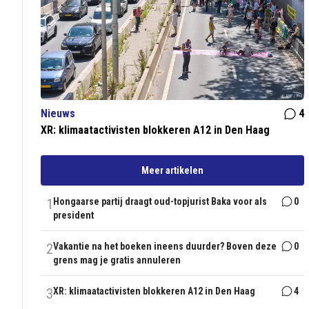
Nieuws
4
XR: klimaatactivisten blokkeren A12 in Den Haag
Meer artikelen
1
Hongaarse partij draagt oud-topjurist Baka voor als
0
president
2
Vakantie na het boeken ineens duurder? Boven deze
0
grens mag je gratis annuleren
3
XR: klimaatactivisten blokkeren A12 in Den Haag
4