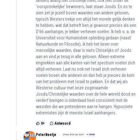
landen) allang niet christelijk meer, ook niet onder de
'oorspronkelijke' bewoners, laat staan Joods. En zo te
zien zet je jezelf boven waarden van andere geloven,
typisch Westers trekje om altijd het morele gelijk denken
te hebben, wat dat betreft ben je gewoon precies als een
D'66 aanhanger, je lekker verheven voelen. Ik heb o. a. de
Universiteit voor Humanistiek opleiding gedaan (naast
Natuurkunde en Filosofie), ik heb het liever over
menselijke waarden, daar is niets Chriselijks of Joods
aan en vind je terug in alle geloven. Alleen extreme
engnekken aan alle kanten van het spectrum voelen zich
altijd verheven. Laat nu ook net Israël zich verheven
voelen boven alle anderen en dan heb je precies de kern
van het probleem met Israël te pakken. En dat wij als
Westerse cultuur met onze zogenaamde
Joods/Christelijke waarden over de hele wereld dood en
verderf brengen is inderdaad heel consistent met de
wasrden die we pretenderen aan te hangen. Hypocriete
extremisten zijn dr meeste Israël aanhangers.
0
+
Antwoord
PeterBeetje
29 mei 2026 om 22:01
+
15947