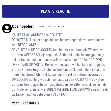
PLAATS REACTIE
Cosmopoliet
29 mei 2026 om 13:52
+
55310
KALIFAAT OLLANDISTAN IS EEN FEIT
DE BOTTE BIJL is het enige dat kan helpen tegen de verloedering van
ons NEDERLAND!
REVOLUTIE is DE OPLOSSING, laat het volk opstaan olv Wilders, we
moeten WEERBAAR zijn tegen de Antisemitische islampijpende gr-
linkse fascistische criminele volksverlakkende DDR66, CDA, VVD,
DENK, PvdD, SP, VOLT,,,,, Pek en veren, laten we het land ontregelen,
stoere Boeren Burgers Buitenlui Werkenden Nederlanders in hart en
nieren die Joods Christelijke cultuur etc willen behoeden voor de
OMVOLKING richting woestijnse haatbaarden KALIFAAT !!! de vijfde
colonne heeft gigantisch huisgehouden, ze zitten overal, we zijn de
controle verloren, linkse JODENHATENDE TOKKIESHOWS zaaien haat,
2e kamer laat het gebeuren!!! STOP NU !!!
4
+
Antwoord