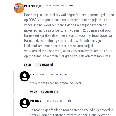
PeterBeetje
29 mei 2026 om 11:46
+
15947
Hoe heb jij als kennelijk zwakbegaafde een account gekregen
op DDS? Voor jou ter info en probeer het te begrijpen, ik heb
vooral kleine woorden gebruikt: de Palestijnen kregen de
mogelijkheid Gaza te besturen, kozen in 2006 massaal voor
Hamas en spraken daarmee steun uit voor het hoofddoel van
Hamas, de vernietiging van Israel. Ja, Palestijnen zijn
kakkerlakken, maar dat zijn alle moslims. Krijg ik
waarschijnlijk gedoe mee, want kakkerlakken kijken ook neer
op moslims en worden niet graag vergeleken met moslims.
3
+
Antwoord
dre
29 mei 2026 om 11:53
+
12108
sterk recht Peter, helemaal correct!
2
+
Antwoord
Intrufix.Y
29 mei 2026 om 16:19
+
713
Je reactie geeft alleen maar aan hoe volledig gestoord je
bent en een ontzettende extremist bent, zielig gewoon,