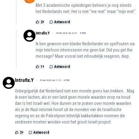
Met 3 academische opleidingen beheers je nog steeds
het Nederlands niet. Het is niet "me reet" maar "mijn reet".
2
+
Antwoord
Intrufix.Y
29 mei 2026 om 22:21
+
713
Ik ben gewoon een blanke Nederlander en spelfouten via
mijn telefoon interesseren me geen bal. Did you get the
message? Maar vooral niet inhoudelijk reageren, diep..
1
+
Antwoord
Intrufix.Y
29 mei 2026 om 11:15
+
713
Onbegrijpelijk dat Nederland niet een morele grens kan trekken... Mag
ik even lachen, als er een land geen morele waarden erop na houd
dan is het Israël wel. Hoe durven ze te praten over morele waarden
als je de Nazi retoriek hoort uit de monden van de Israëlische
regering en ze de Palestijnen letterlijk kakkerlakken noemen die
verdreven moeten worden voor het groot Israël project.
2
+
Antwoord