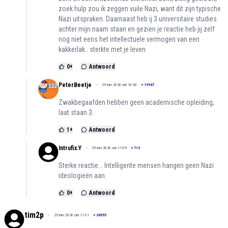
zoek hulp zou ik zeggen vuile Nazi, want dit zijn typische
Nazi uitspraken. Daarnaast heb ij 3 universitaire studies
achter mijn naam staan en gezien je reactie heb jij zelf
nog niet eens het intellectuele vermogen van een
kakkerlak.. sterkte met je leven
0
+
Antwoord
PeterBeetje
29 mei 2026 om 16:40
+
15947
Zwakbegaafden hebben geen academische opleiding,
laat staan 3.
1
+
Antwoord
Intrufix.Y
29 mei 2026 om 17:09
+
713
Sterke reactie... Intelligente mensen hangen geen Nazi
ideologieën aan.
0
+
Antwoord
tim2p
29 mei 2026 om 11:01
+
36555