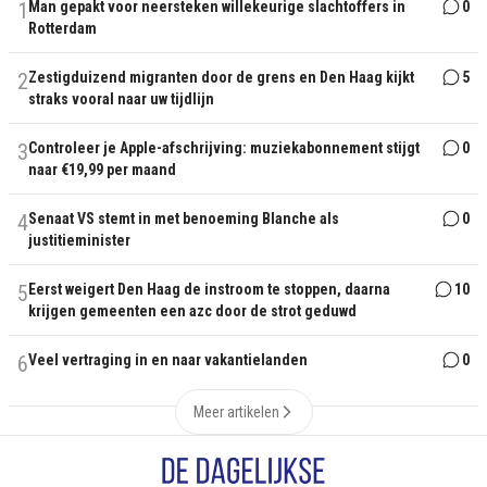
1
Man gepakt voor neersteken willekeurige slachtoffers in
0
Rotterdam
2
Zestigduizend migranten door de grens en Den Haag kijkt
5
straks vooral naar uw tijdlijn
3
Controleer je Apple-afschrijving: muziekabonnement stijgt
0
naar €19,99 per maand
4
Senaat VS stemt in met benoeming Blanche als
0
justitieminister
5
Eerst weigert Den Haag de instroom te stoppen, daarna
10
krijgen gemeenten een azc door de strot geduwd
6
Veel vertraging in en naar vakantielanden
0
Meer artikelen