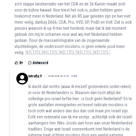
zo'n slappe landverrader van het CDA en de 2e Kamer maakt zich
voor de bühne kwaad. Hoe triest het ook is, joden hebben geen
toekomst meer in Nederland. Net als 85 jaar geleden zijn ze hier niet
meer veilig, dankzij D666, CDA, Pro, VVD, SP, PvdD en Volt. Dat is ook
precies waarom ik op 4 mei niet herdenk, maar dat ik dat moment
gebruik om mij te schamen voor wat wij met Nederland hebben
gedaan. Door de massaimmigratie van de zogenaamde
vluchtelingen, de ondersoort moslims, is geen enkele jood meer
veilig. 🇳🇱🇮🇱🇳🇱🇮🇱🇳🇱🇮🇱🇳🇱🇮🇱🇳🇱🇮🇱
8
+
Antwoord
Intrufix.Y
29 mei 2026 om 16:26
+
713
Ik dacht dat rechts (waar ik mezelf grotendeels onder reken)
er voor de Nederlanders is. Waarom dan toch altijd die
volledige pro-israel liefde hier.. is toch geen Nederland? En te
grote aantallen immigranten en teveel radicale moslims is
toch echt wat anders dan dus dan ook maar pro Israël zijn.
Echt een redenatie van lik me vestje.. achterlijk volk die Israël
aanhangers hier. Niks Joods aan hoor aan onze Nederlandse
tradities. Enige wat Israël overeenkomt met Nederland is de
extreme haat richting moslims door een aantal extreme