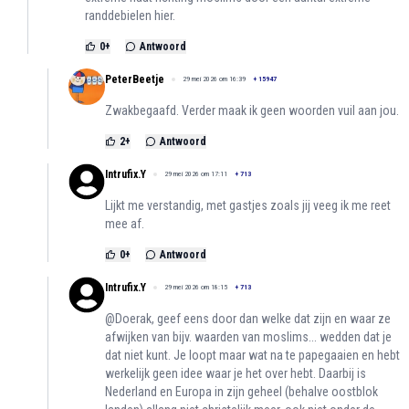
randdebielen hier.
0
+
Antwoord
PeterBeetje
29 mei 2026 om 16:39
+
15947
Zwakbegaafd. Verder maak ik geen woorden vuil aan jou.
2
+
Antwoord
Intrufix.Y
29 mei 2026 om 17:11
+
713
Lijkt me verstandig, met gastjes zoals jij veeg ik me reet
mee af.
0
+
Antwoord
Intrufix.Y
29 mei 2026 om 18:15
+
713
@Doerak, geef eens door dan welke dat zijn en waar ze
afwijken van bijv. waarden van moslims... wedden dat je
dat niet kunt. Je loopt maar wat na te papegaaien en hebt
werkelijk geen idee waar je het over hebt. Daarbij is
Nederland en Europa in zijn geheel (behalve oostblok