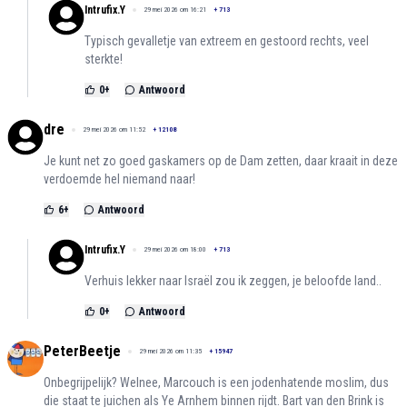
Intrufix.Y
29 mei 2026 om 16:21
+
713
Typisch gevalletje van extreem en gestoord rechts, veel
sterkte!
0
+
Antwoord
dre
29 mei 2026 om 11:52
+
12108
Je kunt net zo goed gaskamers op de Dam zetten, daar kraait in deze
verdoemde hel niemand naar!
6
+
Antwoord
Intrufix.Y
29 mei 2026 om 18:00
+
713
Verhuis lekker naar Israël zou ik zeggen, je beloofde land..
0
+
Antwoord
PeterBeetje
29 mei 2026 om 11:35
+
15947
Onbegrijpelijk? Welnee, Marcouch is een jodenhatende moslim, dus
die staat te juichen als Ye Arnhem binnen rijdt. Bart van den Brink is