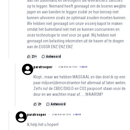
aan het buitenland en vervolgens die leveranciers sancties
op te leggen. Niemand heeft gevraagd om de boeren wegbte
jagen en aan banden te leggen zodat ze hun beroep niet
kunnen uitvoeren zoals ze optimaal zouden moeten kunnen.
We hebben niet gevraagd om onze visserij kapot te maken
omdat het buitenland niet met ze kunnen concurreren en
onze technologie te snel voor ze gaat. Wij hebben niet
gevraagd om belasting inkomsten uit de haven af te dragen
aan de EUSSR ENZ ENZ ENZ
21
+
Antwoord
paratrooper
27 juli 2026 om 15:45
+
20115
Klopt , maar we hebben MASSAAL en dan doel ik op een
paar miljoen)demonstranten het allemaal af laten weten.
Zelfs nu! de CBDC/DIGI.D en CO2 paspoort staan voor de
deur en we wachten maar af......WAAROM?
2
+
Antwoord
paratrooper
27 juli 2026 om 15:42
+
20115
Ik help het u hopen!