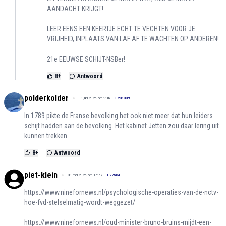
AANDACHT KRIJGT!
LEER EENS EEN KEERTJE ECHT TE VECHTEN VOOR JE
VRIJHEID, INPLAATS VAN LAF AF TE WACHTEN OP ANDEREN!
21e EEUWSE SCHIJT-NSBer!
8
+
Antwoord
polderkolder
01 juni 2026 om 9:18
+
231339
In 1789 pikte de Franse bevolking het ook niet meer dat hun leiders
schijt hadden aan de bevolking. Het kabinet Jetten zou daar lering uit
kunnen trekken.
8
+
Antwoord
piet-klein
31 mei 2026 om 15:57
+
22584
https://www.ninefornews.nl/psychologische-operaties-van-de-nctv-
hoe-fvd-stelselmatig-wordt-weggezet/
https://www.ninefornews.nl/oud-minister-bruno-bruins-mijdt-een-