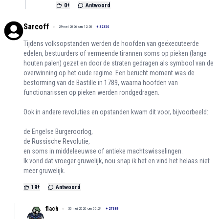
0
+
Antwoord
Sarcoff
29 mei 2026 om 12:50
+
32350
Tijdens volksopstanden werden de hoofden van geëxecuteerde
edelen, bestuurders of vermeende tirannen soms op pieken (lange
houten palen) gezet en door de straten gedragen als symbool van de
overwinning op het oude regime. Een berucht moment was de
bestorming van de Bastille in 1789, waarna hoofden van
functionarissen op pieken werden rondgedragen.
Ook in andere revoluties en opstanden kwam dit voor, bijvoorbeeld:
de Engelse Burgeroorlog,
de Russische Revolutie,
en soms in middeleeuwse of antieke machtswisselingen.
Ik vond dat vroeger gruwelijk, nou snap ik het en vind het helaas niet
meer gruwelijk.
19
+
Antwoord
flach
30 mei 2026 om 00:24
+
27389