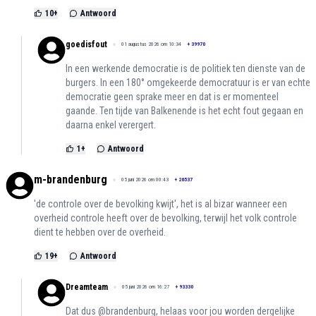
10
+
Antwoord
goedisfout
01 augustus 2026 om 10:34
+
39970
In een werkende democratie is de politiek ten dienste van de
burgers. In een 180° omgekeerde democratuur is er van echte
democratie geen sprake meer en dat is er momenteel
gaande. Ten tijde van Balkenende is het echt fout gegaan en
daarna enkel verergert.
1
+
Antwoord
m-brandenburg
05 juni 2026 om 00:43
+
26537
'de controle over de bevolking kwijt', het is al bizar wanneer een
overheid controle heeft over de bevolking, terwijl het volk controle
dient te hebben over de overheid.
19
+
Antwoord
Dreamteam
05 juni 2026 om 16:27
+
93330
Dat dus @brandenburg, helaas voor jou worden dergelijke