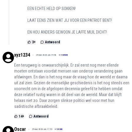
EEN ECHTE HELD OP SOKKEN!
LAAT EENS ZIEN WAT JIJ VOOR EEN PATRIOT BENT!
EN HOU ANDERS GEWOON JE LAFFE MUIL DICHT!
3
+
Antwoord
xyz1234
29 mei 2026 om 19:58
+
116508
Een terugweg is onwaarschijnlijk. Er zal eerst nog meer ellende
moeten ontstaan voordat mensen van onderop verandering gaan
afdwingen. En dan is het nog maar de vraag hoe de wereld er daarna
uit zal zien. Gezien de menselijke geschiedenis is het nog steeds een
voorrecht om in de afgelopen decennia geleefd te hebben omdat
deze relatief rustig waren in dit deel van de wereld. Maar dat blijft
helaas niet zo. Daar zorgen slinkse politici wel voor met hun
sadistische afbraakbeleid.
14
+
Antwoord
Oscar
29 mei 2026 om 17:53
+
10188