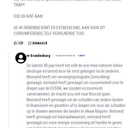
TRAP!!
DOE ER WAT AAN!
DE AF-REKENING KOMT ER EXTREEM SNEL AAN VOOR DIT
CORRUMPERENDE ZELF-VERRIJKENDE TUIG!
12
+
Antwoord
m-brandenburg
05 juni 2026 om 00:48
+
26537
De laatste 40 jaar heeft het volk de ene meer extreem linkse
ideologie en bemid door de strot gekregen na de anderen.
Niemand heeft om vervangingsmigratie (omvolking)
gevraagd, niemand heeft gevraagd om souvereiniteit over te
dragen aan de EUSSR, we zouden economisch
samenwerken, de macht zou niet naar Brussel gaan.
Niemand heeft gevraagd om de schulden van andere landen
te financieren en garanties af te dragen om voor die schulden
op te draaien wanneer die landen in elkaar klappen. Niemand
heeft gevraagd om klaimaatwaanzin, niemand heeft
gevraagd om onze energie voorziening uit handen te geven