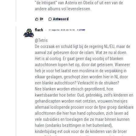
"de Intrigant" van Asterix en Obelix of uit een van de
andere albums vol levenslessen.
0
+
Antwoord
flach
01 augustus 2026 om 10:54
+
27389
@Tetris
De oorzaak en schuld ligt bij de regering NL/EU, maar de
aanval zal gebeuren door de islam. Wat ze nu al doen.
Het is al oorlog. Er gaat geen dag voorbij of blanken
autochtonen lopen het op, door dat geteisem. Wanneer
heb je voor het laatst een moslima in de verpakking in
elkaar geslagen, geschopt zien worden hier in NL door
een blanke autochtoon? Verkracht in de struiken?
Nee blanken worden etnisch geprofileerd, hoe
kwetsbaarder hoe beter. Oud, gebrekkig, zelfs kinderen en
gehandicapten worden niet ontzien, vrouwen/meisjes
allemaal loslopende prooien voor de fijne groep dankbare
allochtonen die hier hun hand ophouden, zich laven ad
vele subsidies en toeslagen die ze maar binnen kunnen
halen (ondanks bezittingen in het buitenland),
kinderbijslag evt ook voor de de kinderen van de broer