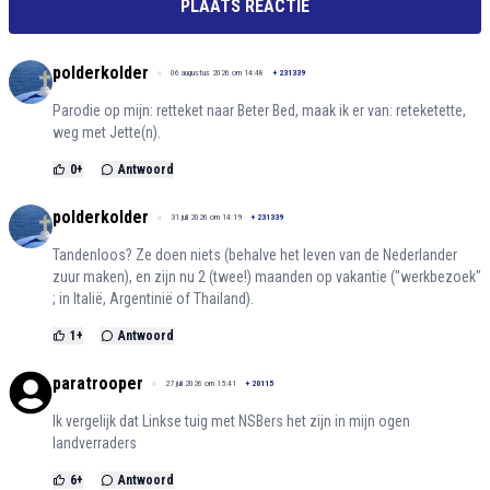
PLAATS REACTIE
polderkolder
06 augustus 2026 om 14:48
+
231339
Parodie op mijn: retteket naar Beter Bed, maak ik er van: reteketette,
weg met Jette(n).
0
+
Antwoord
polderkolder
31 juli 2026 om 14:19
+
231339
Tandenloos? Ze doen niets (behalve het leven van de Nederlander
zuur maken), en zijn nu 2 (twee!) maanden op vakantie ("werkbezoek"
; in Italië, Argentinië of Thailand).
1
+
Antwoord
paratrooper
27 juli 2026 om 15:41
+
20115
Ik vergelijk dat Linkse tuig met NSBers het zijn in mijn ogen
landverraders
6
+
Antwoord