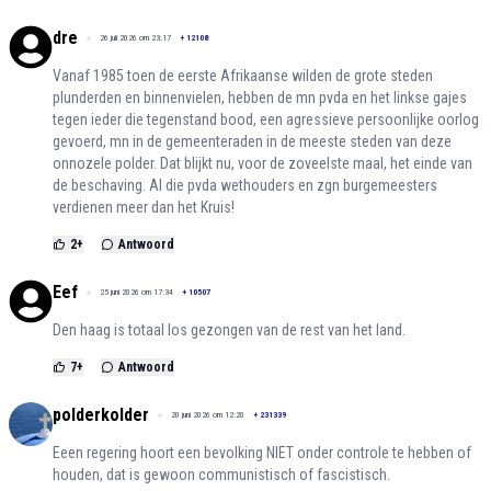
dre
26 juli 2026 om 23:17
+
12108
Vanaf 1985 toen de eerste Afrikaanse wilden de grote steden
plunderden en binnenvielen, hebben de mn pvda en het linkse gajes
tegen ieder die tegenstand bood, een agressieve persoonlijke oorlog
gevoerd, mn in de gemeenteraden in de meeste steden van deze
onnozele polder. Dat blijkt nu, voor de zoveelste maal, het einde van
de beschaving. Al die pvda wethouders en zgn burgemeesters
verdienen meer dan het Kruis!
2
+
Antwoord
Eef
25 juni 2026 om 17:34
+
10507
Den haag is totaal los gezongen van de rest van het land.
7
+
Antwoord
polderkolder
20 juni 2026 om 12:20
+
231339
Eeen regering hoort een bevolking NIET onder controle te hebben of
houden, dat is gewoon communistisch of fascistisch.