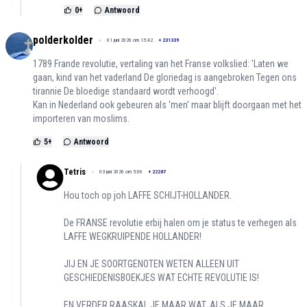
0
+
Antwoord
polderkolder
01 juni 2026 om 15:42
+
231339
1789 Frande revolutie, vertaling van het Franse volkslied: 'Laten we
gaan, kind van het vaderland De gloriedag is aangebroken Tegen ons
tirannie De bloedige standaard wordt verhoogd'.
Kan in Nederland ook gebeuren als 'men' maar blijft doorgaan met het
importeren van moslims.
5
+
Antwoord
Tetris
03 juni 2026 om 5:06
+
22267
Hou toch op joh LAFFE SCHIJT-HOLLANDER.
De FRANSE revolutie erbij halen om je status te verhegen als
LAFFE WEGKRUIPENDE HOLLANDER!
JIJ EN JE SOORTGENOTEN WETEN ALLEEN UIT
GESCHIEDENISBOEKJES WAT ECHTE REVOLUTIE IS!
EN VERDER RAASKAL JE MAAR WAT, ALS JE MAAR