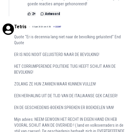
goede reacties amper gehonoreerd!
2
+
Antwoord
Tetris
03 juni 2026 om 4:58
+
22267
Quote "Er is decennia lang niet naar de bevolking geluisterd" End
Quote
ER IS NOG NOOIT GELUISTERD NAAR DE BEVOLKING!
HET CORRUMPERENDE POLITIEKE TUIG HEEFT SCHIJT AAN DE
BEVOLKING!
ZOLANG ZE HUN ZAKKEN MAAR KUNNEN VULLEN!
EEN HERHALING UIT DE TIJD VAN DE ITALIAANSE GEK CAESER!
EN DE GESCHIEDENIS-BOEKEN SPREKEN ER BOEKDELEN VAN!
Mijn advies: NEEM GEWOON HET RECHT IN EIGEN HAND EN HEB
VOORAL SCHIJT AAN DE OVERHEID ! ( land en volksverraders in de
stijl van caeser), De geschiedenis herhaalt zich in OVERTREFFENDE