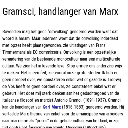
Gramsci, handlanger van Marx
Bovendien mag het geen “omvolking” genoemd worden want dat
woord is haram. Maar iedereen weet dat de omvolking inderdaad
met opzet heeft plaatsgevonden, zie uitlatingen van Frans
Timmermans als EC commissaris. Omvolking is een opzettelijke
verandering van de bestaande monocultuur naar een multiculturele
cultuur. We zien het in levende lijve. Stop ermee ons anderzins wijs
te maken. Het is een feit, zie vooral onze grote steden. Ik heb er
geen oordeel over, we constateren enkel wat er gaande is. Lidewij
de Vos heeft er geen oordeel over, ze constateert enkel wat er
gebeurt. Het doet mij sterk denken aan het gedachtegoed van de
Italiaanse filosoof en marxist Antonio Gramci. (1891-1937). Gramci
kan de handlanger van
Karl Marx
(1818-1883) genoemd worden. Hij
vertaalde Marx theorie van enkel voor de emancipatie van arbeiders
naar marxisme als “praxis” in de gehele cultuur van het land, in zijn
tijd contra het fascisme van Benito Mussolini (1883-1945).