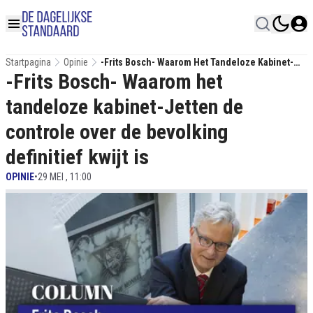
Startpagina
Opinie
-Frits Bosch- Waarom Het Tandeloze Kabinet-
-Frits Bosch- Waarom het
Jetten De Controle Over De Bevolking Definitief
Kwijt Is
tandeloze kabinet-Jetten de
controle over de bevolking
definitief kwijt is
OPINIE
•
29 MEI , 11:00