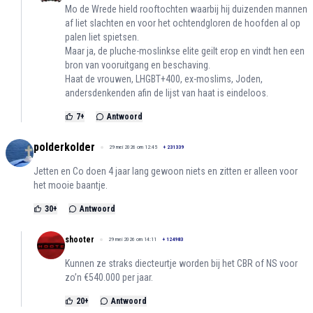
Mo de Wrede hield rooftochten waarbij hij duizenden mannen
af liet slachten en voor het ochtendgloren de hoofden al op
palen liet spietsen.
Maar ja, de pluche-moslinkse elite geilt erop en vindt hen een
bron van vooruitgang en beschaving.
Haat de vrouwen, LHGBT+400, ex-moslims, Joden,
andersdenkenden afin de lijst van haat is eindeloos.
7
+
Antwoord
polderkolder
29 mei 2026 om 12:45
+
231339
Jetten en Co doen 4 jaar lang gewoon niets en zitten er alleen voor
het mooie baantje.
30
+
Antwoord
shooter
29 mei 2026 om 14:11
+
124983
Kunnen ze straks diecteurtje worden bij het CBR of NS voor
zo’n €540.000 per jaar.
20
+
Antwoord