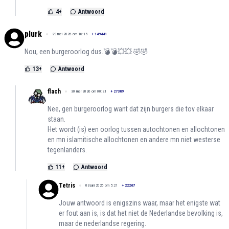
4
+
Antwoord
plurk
29 mei 2026 om 16:15
+
149441
Nou, een burgeroorlog dus.💣💣💥💥 🤣🤣
13
+
Antwoord
flach
30 mei 2026 om 00:21
+
27389
Nee, gen burgeroorlog want dat zijn burgers die tov elkaar
staan.
Het wordt (is) een oorlog tussen autochtonen en allochtonen
en mn islamitische allochtonen en andere mn niet westerse
tegenlanders.
11
+
Antwoord
Tetris
03 juni 2026 om 5:21
+
22267
Jouw antwoord is enigszins waar, maar het enigste wat
er fout aan is, is dat het niet de Nederlandse bevolking is,
maar de nederlandse regering.