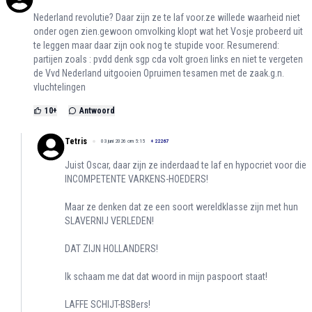
Nederland revolutie? Daar zijn ze te laf voor.ze willede waarheid niet
onder ogen zien.gewoon omvolking klopt wat het Vosje probeerd uit
te leggen maar daar zijn ook nog te stupide voor. Resumerend:
partijen zoals : pvdd denk sgp cda volt groen̈ links en niet te vergeten
de Vvd Nederland uitgooien Opruimen tesamen met de zaak.g.n.
vluchtelingen
10
+
Antwoord
Tetris
03 juni 2026 om 5:15
+
22267
Juist Oscar, daar zijn ze inderdaad te laf en hypocriet voor die
INCOMPETENTE VARKENS-HOEDERS!
Maar ze denken dat ze een soort wereldklasse zijn met hun
SLAVERNIJ VERLEDEN!
DAT ZIJN HOLLANDERS!
Ik schaam me dat dat woord in mijn paspoort staat!
LAFFE SCHIJT-BSBers!