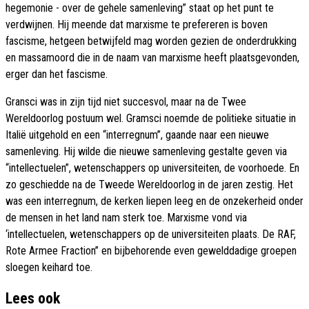
hegemonie - over de gehele samenleving” staat op het punt te
verdwijnen. Hij meende dat marxisme te prefereren is boven
fascisme, hetgeen betwijfeld mag worden gezien de onderdrukking
en massamoord die in de naam van marxisme heeft plaatsgevonden,
erger dan het fascisme.
Gransci was in zijn tijd niet succesvol, maar na de Twee
Wereldoorlog postuum wel. Gramsci noemde de politieke situatie in
Italië uitgehold en een “interregnum”, gaande naar een nieuwe
samenleving. Hij wilde die nieuwe samenleving gestalte geven via
“intellectuelen”, wetenschappers op universiteiten, de voorhoede. En
zo geschiedde na de Tweede Wereldoorlog in de jaren zestig. Het
was een interregnum, de kerken liepen leeg en de onzekerheid onder
de mensen in het land nam sterk toe. Marxisme vond via
‘intellectuelen, wetenschappers op de universiteiten plaats. De RAF,
Rote Armee Fraction” en bijbehorende even gewelddadige groepen
sloegen keihard toe.
Lees ook