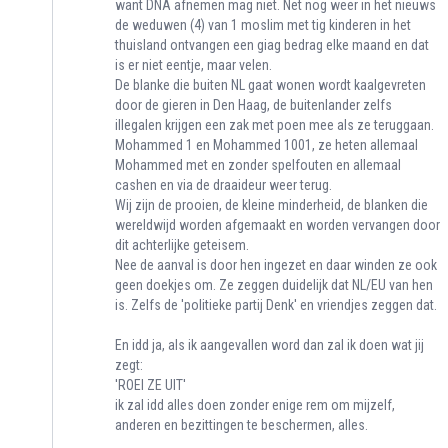
want DNA afnemen mag niet. Net nog weer in het nieuws
de weduwen (4) van 1 moslim met tig kinderen in het
thuisland ontvangen een giag bedrag elke maand en dat
is er niet eentje, maar velen.
De blanke die buiten NL gaat wonen wordt kaalgevreten
door de gieren in Den Haag, de buitenlander zelfs
illegalen krijgen een zak met poen mee als ze teruggaan.
Mohammed 1 en Mohammed 1001, ze heten allemaal
Mohammed met en zonder spelfouten en allemaal
cashen en via de draaideur weer terug.
Wij zijn de prooien, de kleine minderheid, de blanken die
wereldwijd worden afgemaakt en worden vervangen door
dit achterlijke geteisem.
Nee de aanval is door hen ingezet en daar winden ze ook
geen doekjes om. Ze zeggen duidelijk dat NL/EU van hen
is. Zelfs de 'politieke partij Denk' en vriendjes zeggen dat.
En idd ja, als ik aangevallen word dan zal ik doen wat jij
zegt:
'ROEI ZE UIT'
ik zal idd alles doen zonder enige rem om mijzelf,
anderen en bezittingen te beschermen, alles.