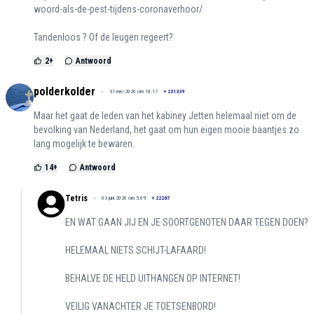
woord-als-de-pest-tijdens-coronaverhoor/
Tandenloos ? Of de leugen regeert?
2
+
Antwoord
polderkolder
31 mei 2026 om 10:17
+
231339
Maar het gaat de leden van het kabiney Jetten helemaal niet om de
bevolking van Nederland, het gaat om hun eigen mooie baantjes zo
lang mogelijk te bewaren.
14
+
Antwoord
Tetris
03 juni 2026 om 5:09
+
22267
EN WAT GAAN JIJ EN JE SOORTGENOTEN DAAR TEGEN DOEN?
HELEMAAL NIETS SCHIJT-LAFAARD!
BEHALVE DE HELD UITHANGEN OP INTERNET!
VEILIG VANACHTER JE TOETSENBORD!