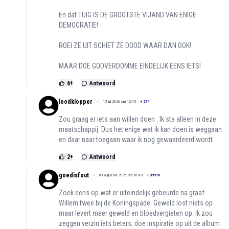
En dat TUIG IS DE GROOTSTE VIJAND VAN ENIGE
DEMOCRATIE!
ROEI ZE UIT SCHIET ZE DOOD WAAR DAN OOK!
MAAR DOE GODVERDOMME EINDELIJK EENS IETS!
6
+
Antwoord
loodklopper
15 juli 2026 om 12:45
+
274
Zou graag er iets aan willen doen . Ik sta alleen in deze
maatschappij. Dus het enige wat ik kan doen is weggaan
en daar naar toegaan waar ik nog gewaardeerd wordt.
2
+
Antwoord
goedisfout
01 augustus 2026 om 10:43
+
39970
Zoek eens op wat er uiteindelijk gebeurde na graaf
Willem twee bij de Koningspade. Geweld lost niets op
maar levert meer geweld en bloedvergieten op. Ik zou
zeggen verzin iets beters, doe inspiratie op uit de album