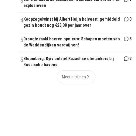
3
explosieven
4
Koopzegelwinst bij Albert Heijn halveert: gemiddeld
0
gezin houdt nog €23,38 per jaar over
5
Droogte raakt boeren opnieuw: Schapen moeten van
5
de Waddendijken verdwijnen!
6
Bloomberg: Kyiv ontziet Kazachse olietankers bij
2
Russische havens
Meer artikelen