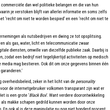
en commerciële dan wel politieke belangen en die van hun
arin je verstoken blijft van allerlei informatie en soms zelfs
t ‘recht om niet te worden bespied’ en een ‘recht om niet te
ernemingen als nutsbedrijven en dwing ze tot opsplitsing.
en als gas, water, licht en telecommunicatie zwaar
itale diensten, omwille van diezelfde publieke zaak. Daarbij is
, zodat een bedrijf niet tegelijkertijd activiteiten op medisch
le media mag bestieren. Ook dit om onze gegevens binnen één
 garanderen.’
g overheidsbeleid, zeker in het licht van de
personality
oor de internetgebruiker volkomen transparant zijn wat er
Het is een grote ‘
Black Box
’. Want verdere doorontwikkeling
st als makke schapen gedrild kunnen worden door onze
n. En ook al is deze manipulatie nu nog niet honderd procent