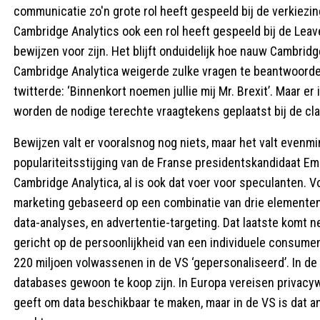
communicatie zo'n grote rol heeft gespeeld bij de verkiezing
Cambridge Analytics ook een rol heeft gespeeld bij de Lea
bewijzen voor zijn. Het blijft onduidelijk hoe nauw Cambri
Cambridge Analytica weigerde zulke vragen te beantwoorde
twitterde: ‘Binnenkort noemen jullie mij Mr. Brexit’. Maar er i
worden de nodige terechte vraagtekens geplaatst bij de cla
Bewijzen valt er vooralsnog nog niets, maar het valt evenmi
populariteitsstijging van de Franse presidentskandidaat 
Cambridge Analytica, al is ook dat voer voor speculanten. 
marketing gebaseerd op een combinatie van drie elemente
data-analyses, en advertentie-targeting. Dat laatste komt 
gericht op de persoonlijkheid van een individuele consument,
220 miljoen volwassenen in de VS ‘gepersonaliseerd’. In de 
databases gewoon te koop zijn. In Europa vereisen privac
geeft om data beschikbaar te maken, maar in de VS is dat an