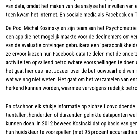
van data, omdat het maken van de analyse het invullen van e
toen kwam het internet. En sociale media als Facebook en T
De Pool Michal Kosinsky en zijn team aan het Psychometri
een app die het mogelijk maakte voor de deelnemers om vers
van de evaluatie ontvingen gebruikers een 'persoonlijkheid
ze ervoor kiezen hun Facebook-data te delen met de onderzo
activiteiten opvallend betrouwbare voorspellingen te doen
het gaat hier dus niet zozeer over de betrouwbaarheid van mo
wat we nog niet weten. Het gaat om het verzamelen van e
herkend kunnen worden, waarmee vervolgens redelijk bet
En ofschoon elk stukje informatie op zichzelf onvoldoende i
tientallen, honderden of duizenden gelinkte datapunten wel
kunnen doen. In 2012 bewees Kosinski dat op basis van gem
hun huidskleur te voorspellen (met 95 procent accuraatheid