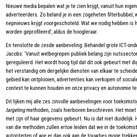
Nieuwe media bepalen wat je te zien krijgt, vanuit hun eig
adverteerders. Zo beland je in een zogeheten filterbubbel, wa
nepnieuws krijgt voorgeschoteld. Wat we nodig hebben is he
worden geprofileerd’, aldus de hoogleraar.
En tenslotte de zesde aanbeveling: Behandel grote ICT-ond
Jacobs: ‘Vanuit welbegrepen publiek belang zijn nutssector
gereguleerd. Het wordt hoog tijd dat dit ook gebeurt met dig
het verstandig om dergelijke diensten van elkaar te scheiden
gebied kan ontplooien, advertenties kan verkopen of socia
context te kunnen houden en onze privacy en autonomie te
Dit lijken mij alle zes zinvolle aanbevelingen voor toekomsti
targeting
methoden, zoals hierboven beschreven. Het moet v
met zijn of haar gegevens gebeurt. Nu is dat niet duidelijk. 
van die methoden zullen ertoe leiden dat we in de toekom
autoriteiten of wie er dan ook aan de touwtjes moge trekke