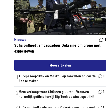
Nieuws
1
Sofia ontbiedt ambassadeur Oekraïne om drone met
explosieven
Meer artikelen
1
Turkije roept Kyiv en Moskou op aanvallen op Zwarte
0
Zee te staken
2
Meta verkoopt voor €400 een gluurbril: Vrouwen
3
heimelijk gefilmd terwijl Big Tech de winst opstrijkt!
Sofia ontbiedt ambassadeur Oekraïne om drone met
1