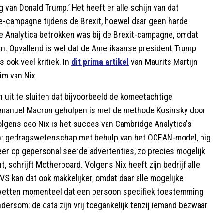
 van Donald Trump.’ Het heeft er alle schijn van dat
ve-campagne tijdens de Brexit, hoewel daar geen harde
dge Analytica betrokken was bij de Brexit-campagne, omdat
n. Opvallend is wel dat de Amerikaanse president Trump
s ook veel kritiek. In
dit prima artikel
van Maurits Martijn
im van Nix.
n uit te sluiten dat bijvoorbeeld de komeetachtige
Emmanuel Macron geholpen is met de methode Kosinsky door
Volgens ceo Nix is het succes van Cambridge Analytica's
n: gedragswetenschap met behulp van het OCEAN-model, big
neer op gepersonaliseerde advertenties, zo precies mogelijk
 schrijft Motherboard. Volgens Nix heeft zijn bedrijf alle
VS kan dat ook makkelijker, omdat daar alle mogelijke
ywetten momenteel dat een persoon specifiek toestemming
dersom: de data zijn vrij toegankelijk tenzij iemand bezwaar