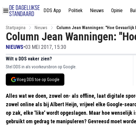
DDS App
Politiek
Nieuws
Opinie
Bui
Startpagina
Nieuws
Column Jean Wanningen: "Hoe Gevaarlijk I
Column Jean Wanningen: "Hoe 
NIEUWS
•
03 MEI 2017, 15:30
Wilt u DDS vaker zien?
Stel DDS in als voorkeursbron op Google.
Voeg DDS toe op Google
Alles wat we doen, zowel on- als offline, laat digitale sp
zowel online als bij Albert Heijn, vrijwel elke Google-sea
op zak, elke 'like' wordt opgeslagen. Maar hoe wenselijk 
gebruikt om gedrag te manipuleren? Gevreesd moet worde