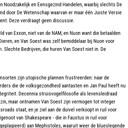
van Noodzakelijk en Eensgezind Handelen, waarbij slechts De
teund door De Wetenschap waarvan er maar één Juiste Versie
kent. Deze verdraagt geen discussie.
eld van Exxon, niet van de NAM, en Nuon want die betaalden
ieren, en Van Soest was zelf bemiddelaar bij Nuon voor
. Slechte Bedrijven, die huren Van Soest niet in. De
nsorten zijn utopische plannen frustreerden: naar de
rders die de volksgezondheid aantasten en Jan Paul heeft nu
integriteit. Decennia struisvogelfilosofie als levensleidraad
 zin, maar ontnamen Van Soest zijn vermogen tot integer
roads staat, en je ziel aan de duivel verkoopt in ruil voor
genoot van Shakespeare - die in Faustus in ruil voor
he geplagieerd) aan Mephistoles, waaruit weer de blueslegende