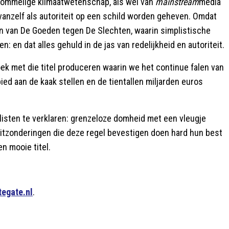
 rommelige klimaatwetenschap, als wel van
mainstream
media
 vanzelf als autoriteit op een schild worden geheven. Omdat
 van De Goeden tegen De Slechten, waarin simplistische
 en dat alles gehuld in de jas van redelijkheid en autoriteit.
k met die titel produceren waarin we het continue falen van
ed aan de kaak stellen en de tientallen miljarden euros
listen te verklaren: grenzeloze domheid met een vleugje
itzonderingen die deze regel bevestigen doen hard hun best
n mooie titel.
tegate.nl
.