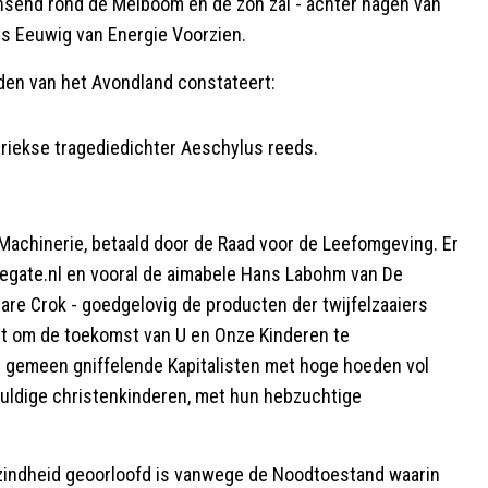
send rond de Meiboom en de zon zal - achter hagen van
s Eeuwig van Energie Voorzien.
den van het Avondland constateert:
 Griekse tragediedichter Aeschylus reeds.
 Machinerie, betaald door de Raad voor de Leefomgeving. Er
ategate.nl en vooral de aimabele Hans Labohm van De
bare Crok - goedgelovig de producten der twijfelzaaiers
t om de toekomst van U en Onze Kinderen te
n gemeen gniffelende Kapitalisten met hoge hoeden vol
huldige christenkinderen, met hun hebzuchtige
ezindheid geoorloofd is vanwege de Noodtoestand waarin