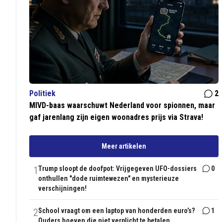
Politiek
2
MIVD-baas waarschuwt Nederland voor spionnen, maar
gaf jarenlang zijn eigen woonadres prijs via Strava!
Meer artikelen
1
Trump sloopt de doofpot: Vrijgegeven UFO-dossiers
0
onthullen "dode ruimtewezen" en mysterieuze
verschijningen!
2
School vraagt om een laptop van honderden euro’s?
1
Ouders hoeven die niet verplicht te betalen