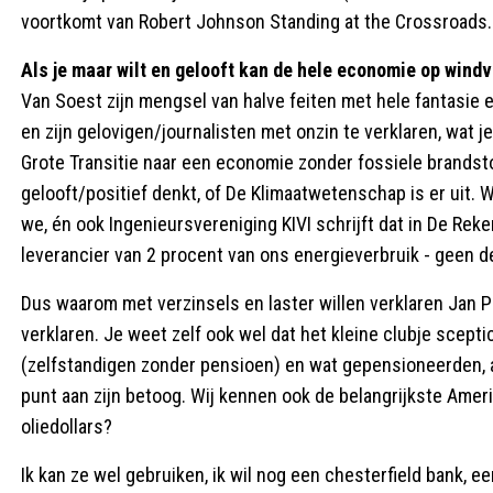
voortkomt van Robert Johnson Standing at the Crossroads.
Als je maar wilt en gelooft kan de hele economie op wind
Van Soest zijn mengsel van halve feiten met hele fantasi
en zijn gelovigen/journalisten met onzin te verklaren, wa
Grote Transitie naar een economie zonder fossiele brandstof k
gelooft/positief denkt, of De Klimaatwetenschap is er uit
we, én ook Ingenieursvereniging KIVI schrijft dat in De Rek
leverancier van 2 procent van ons energieverbruik - geen de
Dus waarom met verzinsels en laster willen verklaren Jan 
verklaren. Je weet zelf ook wel dat het kleine clubje sceptici
(zelfstandigen zonder pensioen) en wat gepensioneerden, 
punt aan zijn betoog. Wij kennen ook de belangrijkste Amerik
oliedollars?
Ik kan ze wel gebruiken, ik wil nog een chesterfield bank, e