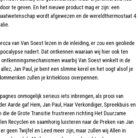
or te geven. En het nieuwe product mag er zijn: een
e klimaatwetenschap wordt afgewezen en de wereldthermostaat 4
lie.
proza van Van Soest lezen in de inleiding, er zou een geoliede
pocalypse nadert. Dat ontkennen waaraan wij hier ook ten
ige ontkenningsmechanismen waarbij Van Soest winkelt in de
lez, Jan Paul, je bent een slimme kerel en het oogt alsof je
 dommeriken zullen je kritiekloos overpennen.
agnes onmogelijk serieus iets inbrengen, als prooi van
der Aarde gaf Hem, Jan Paul, Haar Verkondiger, Spreekbuis en
die de Grote Transitie frustreren richting Het Duurzame
llen Recyclen en saamhorig luisteren naar de Preken van Jan
 geen Twijfel en Leed meer zijn, maar zullen wij Allen in