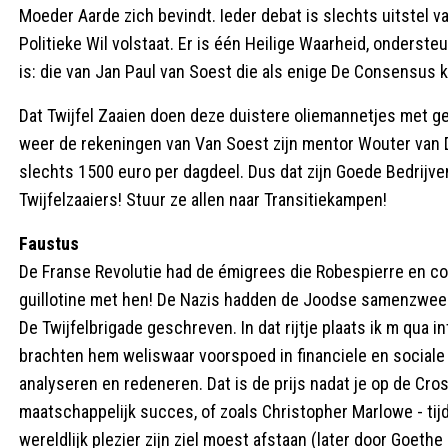
Moeder Aarde zich bevindt. Ieder debat is slechts uitstel 
Politieke Wil volstaat. Er is één Heilige Waarheid, onders
is: die van Jan Paul van Soest die als enige De Consensus 
Dat Twijfel Zaaien doen deze duistere oliemannetjes met g
weer de rekeningen van Van Soest zijn mentor Wouter van D
slechts 1500 euro per dagdeel. Dus dat zijn Goede Bedrijven
Twijfelzaaiers! Stuur ze allen naar Transitiekampen!
Faustus
De Franse Revolutie had de émigrees die Robespierre en co
guillotine met hen! De Nazis hadden de Joodse samenzwee
De Twijfelbrigade geschreven. In dat rijtje plaats ik m qua 
brachten hem weliswaar voorspoed in financiele en sociale
analyseren en redeneren. Dat is de prijs nadat je op de Cross
maatschappelijk succes, of zoals Christopher Marlowe - tijd
wereldlijk plezier zijn ziel moest afstaan (later door Goet