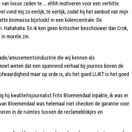
 van losse zeden te ... ehhh motiveren voor een verhitte
l vond mij zo eerlijk, té eerlijk, zodat hij het aanbod van mijn
 natte biomassa bijstookt in een kolencentrale. De
 Hahahaha. En ik ken geen kritischer beschouwer dan Crok,
 in morele zin.
rigade/amusementsindustrie die wij kennen als
 moet weten dat een spannend verhaal bij journos boven de
loofwaardigheid maar op orde is, als het goed LIJKT is het goed
ij kwaliteitsjournalist Frits Bloemendaal inpakte, ik was er
al van Bloemendaal was helemaal niet checken de garantie voor
leveren in de ruimtes tussen de reclameblokjes en