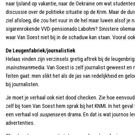
naar Ijsland op vakantie, naar de Oekraine om wat studentes
discussie over de politieke situatie op de Krim. Maar de duive
ziel afsloeg, die zou het vuur in de hel maar luwen alsof je
sigarenrokende VVD-pensionado Labohm? Sinistere olieman.
waar Van Soest niet bij in de schaduw kan staan. Vooral ook
De Leugenfabriek/journalistiek
Helaas vinden zijn verzinsels gretig aftrek bij de leugenb
mainstream
media. Van Soest is zelf journalist geweest en
feiten gaat: men slikt het als de jas van redelijkheid en ge
bij journalisten.
Je moet je verhaal ook niet dood checken. Zie hoe eenvoudig h
zelf bij toen Van Soest hem sprak bij het KNMI. In het gev
een verhaal vol
suspense
en drama. En dat is wat journos 
advertenties.