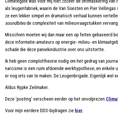
Climategate was voor mij niet zozeer de ontmaskering van
als leugenfabriek, waarin de Van Soesten en Pier Vellingas
ze een lekker simpel en dramatisch verhaal kunnen vertellen
soundbites
de complexiteit van milieuvraagstukken vervangen:
Misschien moeten wij dan maar een op feiten gebaseerd boe
deze informatie-amateurs op energie- milieu- en klimaatgebi
schade die deze paniekindustrie over ons uitstortte.
Ik heb geen complottheorie nodig om het gedrag van journa
narcisme is een ruim afdoende werkhypothese, en enkele u
er nog iets van te maken. De Leugenbrigade. Eigenlijk wel ee
Aldus Rypke Zeilmaker.
Deze 'posting' verscheen eerder op het onvolprezen
Clima
Voor mijn eerdere DDS-bijdragen zie
hier
.