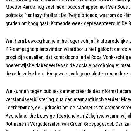
Moeder Aarde nog veel meer boodschappen aan Van Soest do
politieke 'fantasy-thriller': De Twijfelbrigade, waarom d
graden omhoog gaat. Komende week gepresenteerd in De Ba
Wat hem bewoog kun je in het ogenschijnlijk ultraredelijke 
PR-campagne plaatsvinden waardoor u niet gelooft dat de A
prooi zijn gevallen, dat komt door allerlei Roos Vonk-acht
boerenwijsheidsbegeerte van de sociale psychologie: maar al
de rede zelve bent. Knap weer, vele journalisten en andere
We kunnen tegen publiek gefinancieerde desinformatiecamp
verstandsverbijstering, dus dan maar satirisch verder: Moe
Teerbeminde, de Opdracht om de saboteurs te ontmaskeren 
Avondland, die Eeuwige Toestand van Zaligheid waarin wij a
Rotmans in Vergaderzalen van Groen Groepsgevoel. Dan zal er