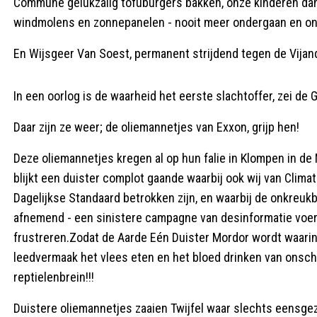
Commune gelukzalig tofuburgers bakken, onze kinderen dan
windmolens en zonnepanelen - nooit meer ondergaan en on
En Wijsgeer Van Soest, permanent strijdend tegen de Vijan
In een oorlog is de waarheid het eerste slachtoffer, zei de
Daar zijn ze weer; de oliemannetjes van Exxon, grijp hen!
Deze oliemannetjes kregen al op hun falie in Klompen in de
blijkt een duister complot gaande waarbij ook wij van Clim
Dagelijkse Standaard betrokken zijn, en waarbij de onkreuk
afnemend - een sinistere campagne van desinformatie voer
frustreren.Zodat de Aarde Eén Duister Mordor wordt waari
leedvermaak het vlees eten en het bloed drinken van onsc
reptielenbrein!!!
Duistere oliemannetjes zaaien Twijfel waar slechts eensg