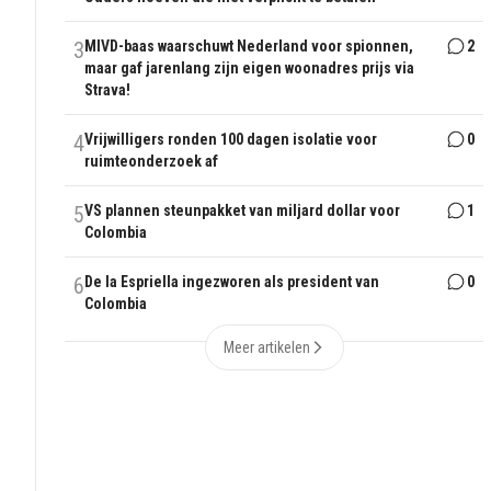
3
MIVD-baas waarschuwt Nederland voor spionnen,
2
maar gaf jarenlang zijn eigen woonadres prijs via
Strava!
4
Vrijwilligers ronden 100 dagen isolatie voor
0
ruimteonderzoek af
5
VS plannen steunpakket van miljard dollar voor
1
Colombia
6
De la Espriella ingezworen als president van
0
Colombia
Meer artikelen