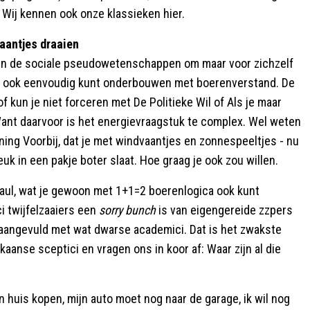
 Wij kennen ook onze klassieken hier.
vaantjes draaien
e en de sociale pseudowetenschappen om maar voor zichzelf
t je ook eenvoudig kunt onderbouwen met boerenverstand. De
un je niet forceren met De Politieke Wil of Als je maar
. Want daarvoor is het energievraagstuk te complex. Wel weten
ening Voorbij, dat je met windvaantjes en zonnespeeltjes - nu
uk in een pakje boter slaat. Hoe graag je ook zou willen.
Paul, wat je gewoon met 1+1=2 boerenlogica ook kunt
 twijfelzaaiers een
sorry bunch
is van eigengereide zzpers
aangevuld met wat dwarse academici. Dat is het zwakste
aanse sceptici en vragen ons in koor af: Waar zijn al die
en huis kopen, mijn auto moet nog naar de garage, ik wil nog