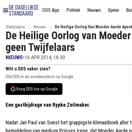
DDS App
Politiek
Nieuws
Opinie
Bui
Startpagina
Nieuws
De Heilige Oorlog Van Moeder Aarde Apost
De Heilige Oorlog van Moeder
geen Twijfelaars
NIEUWS
•
16 APR 2014, 16:30
Wilt u DDS vaker zien?
Stel DDS in als voorkeursbron op Google.
Voeg DDS toe op Google
Een gastbijdrage van Rypke Zeilmaker.
Nadat Jan Paul van Soest het grappigste klimaatboek aller t
bemiddeling van medium Prinses Irene  dat Moeder Aarde p