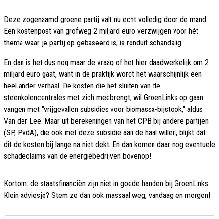
Deze zogenaamd groene partij valt nu echt volledig door de mand.
Een kostenpost van grofweg 2 miljard euro verzwijgen voor hét
thema waar je partij op gebaseerd is, is ronduit schandalig.
En dan is het dus nog maar de vraag of het hier daadwerkelijk om 2
miljard euro gaat, want in de praktijk wordt het waarschijnlijk een
heel ander verhaal. De kosten die het sluiten van de
steenkolencentrales met zich meebrengt, wil GroenLinks op gaan
vangen met "vrijgevallen subsidies voor biomassa-bijstook," aldus
Van der Lee. Maar uit berekeningen van het CPB bij andere partijen
(SP, PvdA), die ook met deze subsidie aan de haal willen, blijkt dat
dit de kosten bij lange na niet dekt. En dan komen daar nog eventuele
schadeclaims van de energiebedrijven bovenop!
Kortom: de staatsfinanciën zijn niet in goede handen bij GroenLinks.
Klein adviesje? Stem ze dan ook massaal weg, vandaag en morgen!