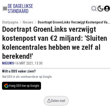
Startpagina
Nieuws
Doortrapt GroenLinks Verzwijgt Kostenpost Van
Doortrapt GroenLinks verzwijgt
€2 Miljard: 'Sluiten Kolencentrales Hebben We
Zelf Al Berekend!'
kostenpost van €2 miljard: 'Sluiten
kolencentrales hebben we zelf al
berekend!'
NIEUWS
•
16 MRT 2021, 13:30
Wilt u DDS vaker zien?
Stel DDS in als voorkeursbron op Google.
Voeg DDS toe op Google
Delen met