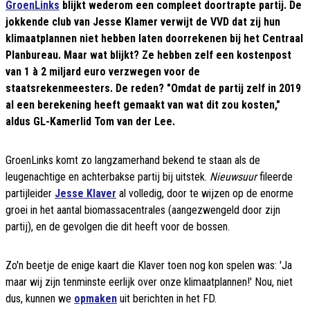
GroenLinks
blijkt wederom een compleet doortrapte partij. De
jokkende club van Jesse Klamer verwijt de VVD dat zij hun
klimaatplannen niet hebben laten doorrekenen bij het Centraal
Planbureau. Maar wat blijkt? Ze hebben zelf een kostenpost
van 1 à 2 miljard euro verzwegen voor de
staatsrekenmeesters. De reden? "Omdat de partij zelf in 2019
al een berekening heeft gemaakt van wat dit zou kosten,"
aldus GL-Kamerlid Tom van der Lee.
GroenLinks komt zo langzamerhand bekend te staan als de
leugenachtige en achterbakse partij bij uitstek.
Nieuwsuur
fileerde
partijleider
Jesse Klaver
al volledig, door te wijzen op de enorme
groei in het aantal biomassacentrales (aangezwengeld door zijn
partij), en de gevolgen die dit heeft voor de bossen.
Zo'n beetje de enige kaart die Klaver toen nog kon spelen was: 'Ja
maar wij zijn tenminste eerlijk over onze klimaatplannen!' Nou, niet
dus, kunnen we
opmaken
uit berichten in het FD.