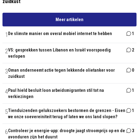
zuidkust
Meer artikelen
1
De slimste manier om overal mobiel internet te hebben
1
2
VS: gesprekken tussen Libanon en Israël voorspoedig
2
verlopen
3
Oman onderneemt actie tegen lekkende olietanker voor
0
zuidkust
4
Paul hield besluit loon arbeidsmigranten stil tot na
1
verkiezingen
5
Tienduizenden gelukszoekers bestormen de grenzen - Eisen
1
we onze soevereiniteit terug of laten we ons land slopen?
6
Controleer je energie-app: droogte jaagt stroomprijs op en de
3
avonduren zijn het duurst