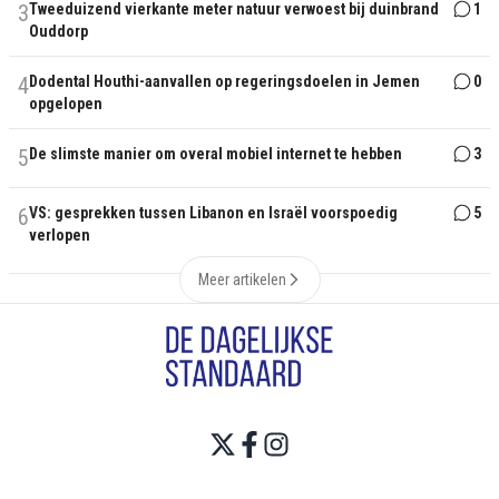
3
Tweeduizend vierkante meter natuur verwoest bij duinbrand
1
Ouddorp
4
Dodental Houthi-aanvallen op regeringsdoelen in Jemen
0
opgelopen
5
De slimste manier om overal mobiel internet te hebben
3
6
VS: gesprekken tussen Libanon en Israël voorspoedig
5
verlopen
Meer artikelen