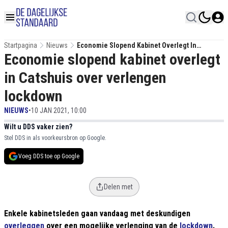
Startpagina
Nieuws
Economie Slopend Kabinet Overlegt In
Economie slopend kabinet overlegt
Catshuis Over Verlengen Lockdown
in Catshuis over verlengen
lockdown
NIEUWS
•
10 JAN 2021, 10:00
Wilt u DDS vaker zien?
Stel DDS in als voorkeursbron op Google.
Voeg DDS toe op Google
Delen met
Enkele kabinetsleden gaan vandaag met deskundigen
overleggen
over een mogelijke verlenging van de
lockdown
.