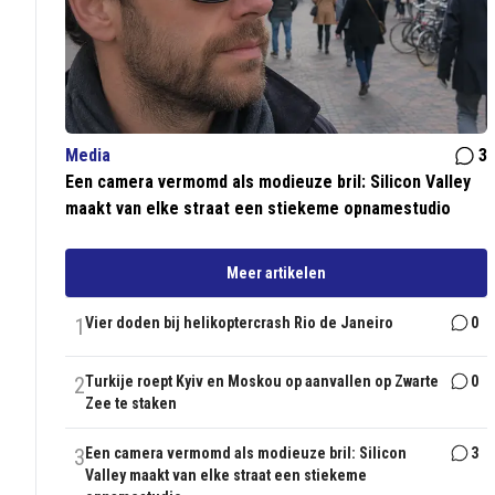
Media
3
Een camera vermomd als modieuze bril: Silicon Valley
maakt van elke straat een stiekeme opnamestudio
Meer artikelen
1
Vier doden bij helikoptercrash Rio de Janeiro
0
2
Turkije roept Kyiv en Moskou op aanvallen op Zwarte
0
Zee te staken
3
Een camera vermomd als modieuze bril: Silicon
3
Valley maakt van elke straat een stiekeme