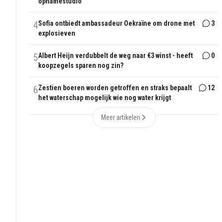
opnamestudio
4
Sofia ontbiedt ambassadeur Oekraïne om drone met
3
explosieven
5
Albert Heijn verdubbelt de weg naar €3 winst - heeft
0
koopzegels sparen nog zin?
6
Zestien boeren worden getroffen en straks bepaalt
12
het waterschap mogelijk wie nog water krijgt
Meer artikelen