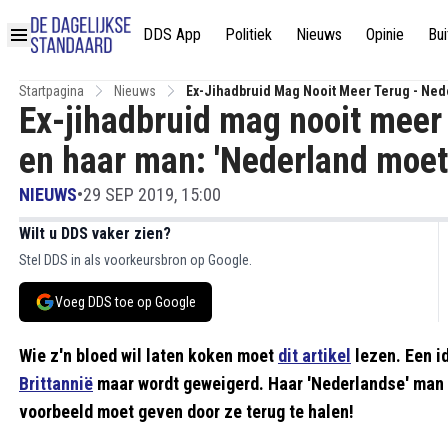
DDS App
Politiek
Nieuws
Opinie
Bui
Startpagina
Nieuws
Ex-Jihadbruid Mag Nooit Meer Terug - Ned
Ex-jihadbruid mag nooit meer 
Geven'
en haar man: 'Nederland moet
NIEUWS
•
29 SEP 2019, 15:00
Wilt u DDS vaker zien?
Stel DDS in als voorkeursbron op Google.
Voeg DDS toe op Google
Wie z'n bloed wil laten koken moet
dit artikel
lezen. Een i
Brittannië
maar wordt geweigerd. Haar 'Nederlandse' man w
voorbeeld moet geven door ze terug te halen!