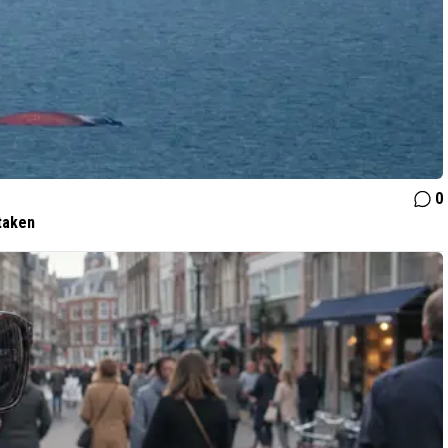
0
taken