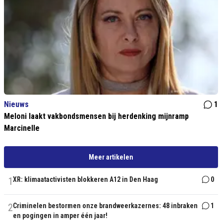
Nieuws
1
Meloni laakt vakbondsmensen bij herdenking mijnramp
Marcinelle
Meer artikelen
1
XR: klimaatactivisten blokkeren A12 in Den Haag
0
2
Criminelen bestormen onze brandweerkazernes: 48 inbraken
1
en pogingen in amper één jaar!