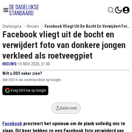
Startpagina
Nieuws
Facebook Vliegt Uit De Bocht En Verwijdert Foto
Facebook vliegt uit de bocht en
Van Donkere Jongen Verkleed Als
Roetveegpiet
verwijdert foto van donkere jongen
verkleed als roetveegpiet
NIEUWS
•
15 NOV 2020, 21:00
Wilt u DDS vaker zien?
Stel DDS in als voorkeursbron op Google.
Voeg DDS toe op Google
Delen met
Facebook
presteert het opnieuw om de plank volledig mis te
slaan. Dit keer hebben ze een Facebook foto verwijderd van