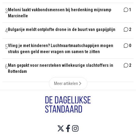
3
Meloni laakt vakbondsmensen bij herdenking mijnramp
1
Marcinelle
4
Bulgarije meldt ontplofte drone in de buurt van gaspijplijn
2
5
Vlieg je met kinderen? Luchtvaartmaatschappijen mogen
0
straks geen geld meer vragen om samen te zitten
6
Man gepakt voor neersteken willekeurige slachtoffers in
2
Rotterdam
Meer artikelen