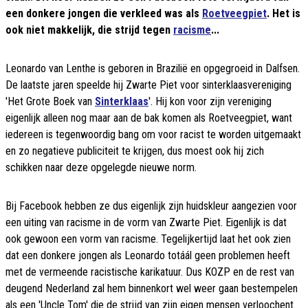
een donkere jongen die verkleed was als
Roetveegpiet
. Het is
ook niet makkelijk, die strijd tegen
racisme
...
Leonardo van Lenthe is geboren in Brazilië en opgegroeid in Dalfsen.
De laatste jaren speelde hij Zwarte Piet voor sinterklaasvereniging
'Het Grote Boek van
Sinterklaas
'. Hij kon voor zijn vereniging
eigenlijk alleen nog maar aan de bak komen als Roetveegpiet, want
iedereen is tegenwoordig bang om voor racist te worden uitgemaakt
en zo negatieve publiciteit te krijgen, dus moest ook hij zich
schikken naar deze opgelegde nieuwe norm.
Bij Facebook hebben ze dus eigenlijk zijn huidskleur aangezien voor
een uiting van racisme in de vorm van Zwarte Piet. Eigenlijk is dat
ook gewoon een vorm van racisme. Tegelijkertijd laat het ook zien
dat een donkere jongen als Leonardo totáál geen problemen heeft
met de vermeende racistische karikatuur. Dus KOZP en de rest van
deugend Nederland zal hem binnenkort wel weer gaan bestempelen
als een 'Uncle Tom' die de strijd van zijn eigen mensen verloochent.