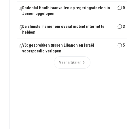
4
Dodental Houthi-aanvallen op regeringsdoelen in
0
Jemen opgelopen
5
De slimste manier om overal mobiel internet te
3
hebben
6
VS: gesprekken tussen Libanon en Israël
5
voorspoedig verlopen
Meer artikelen