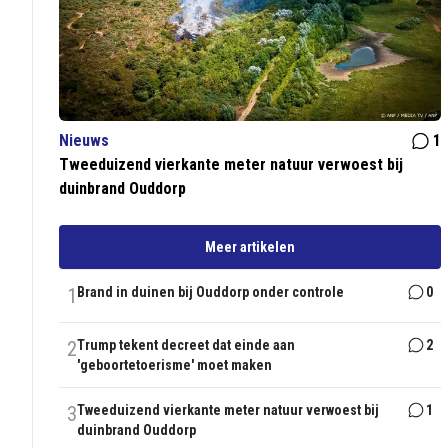
Nieuws
1
Tweeduizend vierkante meter natuur verwoest bij
duinbrand Ouddorp
Meer artikelen
1
Brand in duinen bij Ouddorp onder controle
0
2
Trump tekent decreet dat einde aan
2
'geboortetoerisme' moet maken
3
Tweeduizend vierkante meter natuur verwoest bij
1
duinbrand Ouddorp