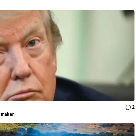
2
t maken