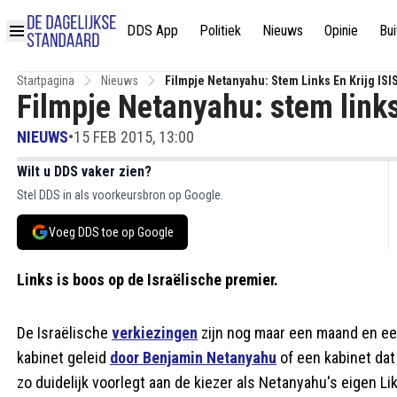
DDS App
Politiek
Nieuws
Opinie
Bui
Startpagina
Nieuws
Filmpje Netanyahu: Stem Links En Krijg ISI
Filmpje Netanyahu: stem links
NIEUWS
•
15 FEB 2015, 13:00
Wilt u DDS vaker zien?
Stel DDS in als voorkeursbron op Google.
Voeg DDS toe op Google
Links is boos op de Israëlische premier.
De Israëlische
verkiezingen
zijn nog maar een maand en e
kabinet geleid
door Benjamin Netanyahu
of een kabinet dat 
zo duidelijk voorlegt aan de kiezer als Netanyahu's eigen Li