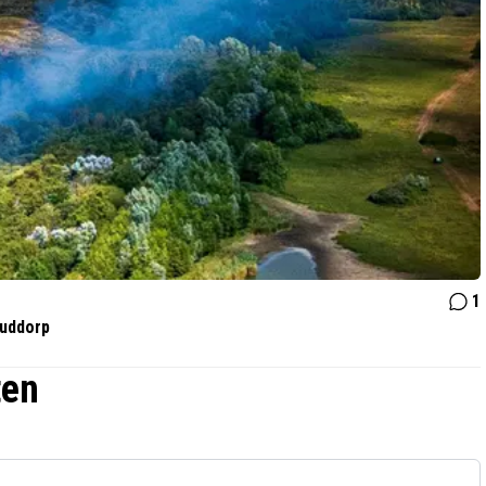
1
Ouddorp
ten