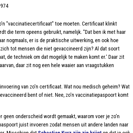
1974
'n "vaccinatiecertificaat" toe moeten. Certificaat klinkt
dt die term opeens gebruikt, namelijk. "Dat ben ik met haar
ar nogmaals, er is de praktische uitwerking, en ook hoe
 zich tot mensen die niet gevaccineerd zijn? Al dat soort
at, de techniek om dat mogelijk te maken komt er.' Daar zit
aarvan, daar zit nog een hele waaier aan vraagstukken
 de invoering van zo'n certificaat. Wat nou medisch geheim? Wat
gevaccineerd bent of niet. Nee, zo'n vaccinatiepaspoort komt
 er geen onderscheid wordt gemaakt, waarom voer je zo'n
 paspoort juist invoeren zodat mensen uit andere landen naar
omer. Misschien dat
Sebastian Kurz zijn zin krijgt
en dat je ook