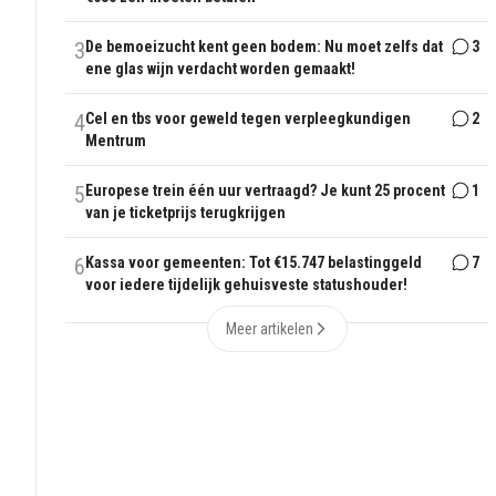
3
De bemoeizucht kent geen bodem: Nu moet zelfs dat
3
ene glas wijn verdacht worden gemaakt!
4
Cel en tbs voor geweld tegen verpleegkundigen
2
Mentrum
5
Europese trein één uur vertraagd? Je kunt 25 procent
1
van je ticketprijs terugkrijgen
6
Kassa voor gemeenten: Tot €15.747 belastinggeld
7
voor iedere tijdelijk gehuisveste statushouder!
Meer artikelen