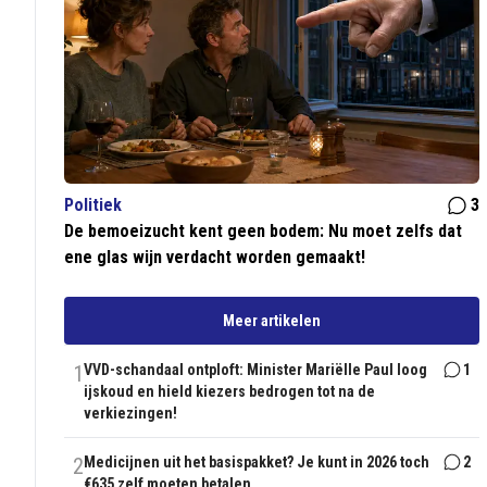
Politiek
3
De bemoeizucht kent geen bodem: Nu moet zelfs dat
ene glas wijn verdacht worden gemaakt!
Meer artikelen
1
VVD-schandaal ontploft: Minister Mariëlle Paul loog
1
ijskoud en hield kiezers bedrogen tot na de
verkiezingen!
2
Medicijnen uit het basispakket? Je kunt in 2026 toch
2
€635 zelf moeten betalen