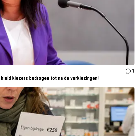
1
 hield kiezers bedrogen tot na de verkiezingen!