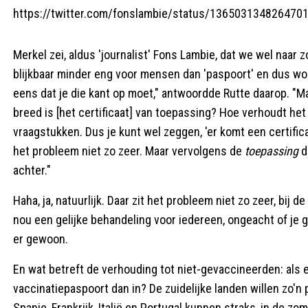
https://twitter.com/fonslambie/status/136503134826470
Merkel zei, aldus 'journalist' Fons Lambie, dat we wel naar zo
blijkbaar minder eng voor mensen dan 'paspoort' en dus wor
eens dat je die kant op moet," antwoordde Rutte daarop. "Ma
breed is [het certificaat] van toepassing? Hoe verhoudt het
vraagstukken. Dus je kunt wel zeggen, 'er komt een certifica
het probleem niet zo zeer. Maar vervolgens de
toepassing
d
achter."
Haha, ja, natuurlijk. Daar zit het probleem niet zo zeer, bij
nou een gelijke behandeling voor iedereen, ongeacht of je 
er gewoon.
En wat betreft de verhouding tot niet-gevaccineerden: als
vaccinatiepaspoort dan in? De zuidelijke landen willen zo'n
Spanje, Frankrijk, Italië en Portugal kunnen straks, in de z