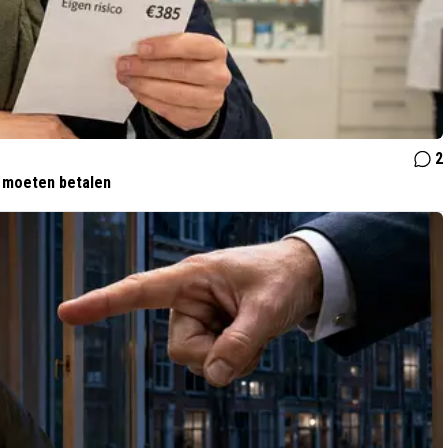
2
f moeten betalen