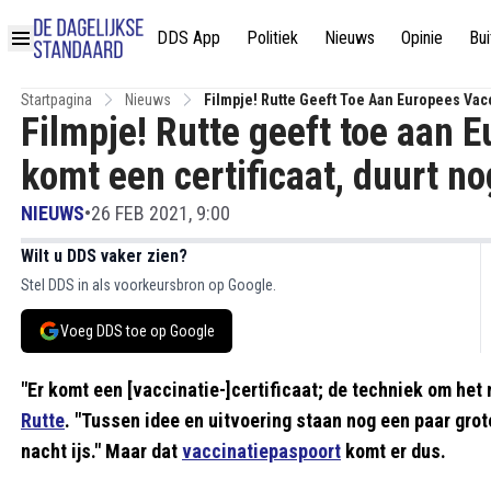
DDS App
Politiek
Nieuws
Opinie
Bui
Startpagina
Nieuws
Filmpje! Rutte Geeft Toe Aan Europees Vacc
Filmpje! Rutte geeft toe aan E
komt een certificaat, duurt n
NIEUWS
•
26 FEB 2021, 9:00
Wilt u DDS vaker zien?
Stel DDS in als voorkeursbron op Google.
Voeg DDS toe op Google
"Er komt een [vaccinatie-]certificaat; de techniek om het
Rutte
. "Tussen idee en uitvoering staan nog een paar grot
nacht ijs." Maar dat
vaccinatiepaspoort
komt er dus.