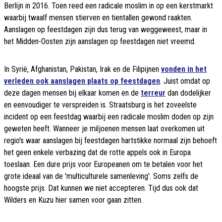
Berlijn in 2016. Toen reed een radicale moslim in op een kerstmarkt
waarbij twaalf mensen stierven en tientallen gewond raakten.
Aanslagen op feestdagen zijn dus terug van weggeweest, maar in
het Midden-Oosten zijn aanslagen op feestdagen niet vreemd.
In Syrië, Afghanistan, Pakistan, Irak en de Filipijnen
vonden in het
verleden ook aanslagen plaats op feestdagen
. Juist omdat op
deze dagen mensen bij elkaar komen en de
terreur
dan dodelijker
en eenvoudiger te verspreiden is. Straatsburg is het zoveelste
incident op een feestdag waarbij een radicale moslim doden op zijn
geweten heeft. Wanneer je miljoenen mensen laat overkomen uit
regio's waar aanslagen bij feestdagen hartstikke normaal zijn behoeft
het geen enkele verbazing dat de rotte appels ook in Europa
toeslaan. Een dure prijs voor Europeanen om te betalen voor het
grote ideaal van de 'multiculturele samenleving'. Soms zelfs de
hoogste prijs. Dat kunnen we niet accepteren. Tijd dus ook dat
Wilders en Kuzu hier samen voor gaan zitten.