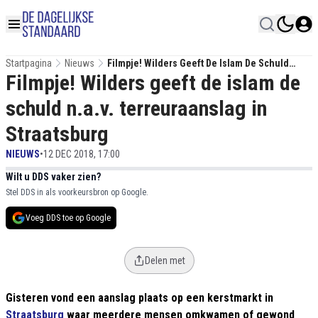
Startpagina
Nieuws
Filmpje! Wilders Geeft De Islam De Schuld
Filmpje! Wilders geeft de islam de
N.a.v. Terreuraanslag In Straatsburg
schuld n.a.v. terreuraanslag in
Straatsburg
NIEUWS
•
12 DEC 2018, 17:00
Wilt u DDS vaker zien?
Stel DDS in als voorkeursbron op Google.
Voeg DDS toe op Google
Delen met
Gisteren vond een aanslag plaats op een kerstmarkt in
Straatsburg
waar meerdere mensen omkwamen of gewond