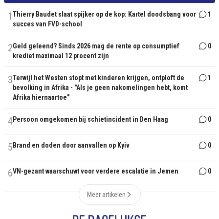
1
Thierry Baudet slaat spijker op de kop: Kartel doodsbang voor
1
succes van FVD-school
2
Geld geleend? Sinds 2026 mag de rente op consumptief
0
krediet maximaal 12 procent zijn
3
Terwijl het Westen stopt met kinderen krijgen, ontploft de
1
bevolking in Afrika - "Als je geen nakomelingen hebt, komt
Afrika hiernaartoe"
4
Persoon omgekomen bij schietincident in Den Haag
0
5
Brand en doden door aanvallen op Kyiv
0
6
VN-gezant waarschuwt voor verdere escalatie in Jemen
0
Meer artikelen