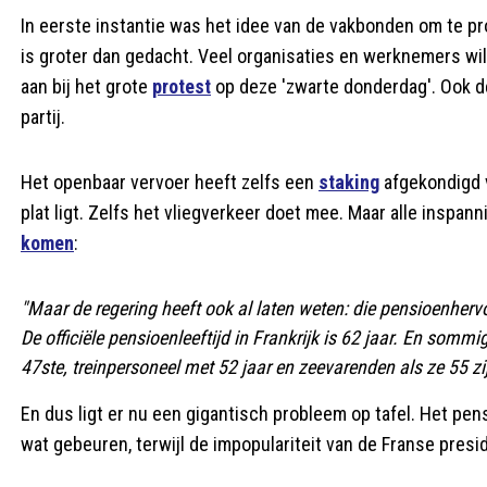
In eerste instantie was het idee van de vakbonden om te 
is groter dan gedacht. Veel organisaties en werknemers wi
aan bij het grote
protest
op deze 'zwarte donderdag'. Ook de
partij.
Het openbaar vervoer heeft zelfs een
staking
afgekondigd v
plat ligt. Zelfs het vliegverkeer doet mee. Maar alle inspan
komen
:
"Maar de regering heeft ook al laten weten: die pensioenherv
De officiële pensioenleeftijd in Frankrijk is 62 jaar. En som
47ste, treinpersoneel met 52 jaar en zeevarenden als ze 55 zi
En dus ligt er nu een gigantisch probleem op tafel. Het pen
wat gebeuren, terwijl de impopulariteit van de Franse presid