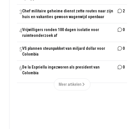
3
Chef militaire geheime dienst zette routes naar zijn
2
huis en vakanties gewoon wagenwijd openbaar
4
Vrijwilligers ronden 100 dagen isolatie voor
0
ruimteonderzoek af
5
VS plannen steunpakket van miljard dollar voor
0
Colombia
6
De la Espriella ingezworen als president van
0
Colombia
Meer artikelen