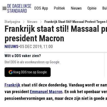
DDS App
Politiek
Nieuws
Opinie
Bui
Startpagina
Nieuws
Frankrijk Staat Stil! Massaal Protest Tege
Frankrijk staat stil! Massaal 
president Macron
NIEUWS
•
05 DEC 2019, 11:00
Wilt u DDS vaker zien?
Stel DDS in als voorkeursbron op Google.
Voeg DDS toe op Google
Frankrijk
staat stil deze donderdag. Vandaag wordt er nam
van president
Emmanuel Macron
. En ook het openbaar ve
pensioenhervormingen aan, maar deze zijn niet in goede 