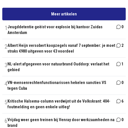
Meer artikelen
1
Jeugddetentie geëist voor explosie bij kantoor Zuidas
0
Amsterdam
2
Albert Heijn versobert koopzegels vanaf 7 september: je moet
2
straks €980 uitgeven voor €3 voordeel
3
NL-alert afgegeven voor natuurbrand Ouddorp: verlaat het
1
gebied
4
VN-mensenrechtenfunctionarissen hekelen sancties VS
0
tegen Cuba
5
Kritische Halsema-column verdwijnt uit de Volkskrant: 404-
6
foutmelding en geen enkele uitleg!
6
Vrijdag weer geen treinen bij Venray door werkzaamheden na
0
brand