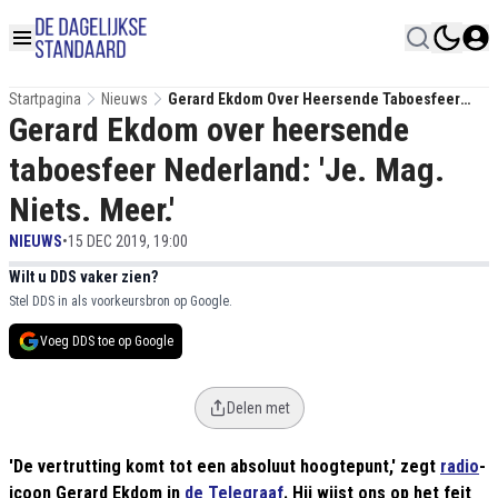
Startpagina
Nieuws
Gerard Ekdom Over Heersende Taboesfeer
Gerard Ekdom over heersende
Nederland: 'Je. Mag. Niets. Meer.'
taboesfeer Nederland: 'Je. Mag.
Niets. Meer.'
NIEUWS
•
15 DEC 2019, 19:00
Wilt u DDS vaker zien?
Stel DDS in als voorkeursbron op Google.
Voeg DDS toe op Google
Delen met
'De vertrutting komt tot een absoluut hoogtepunt,' zegt
radio
-
icoon Gerard Ekdom in
de Telegraaf
. Hij wijst ons op het feit