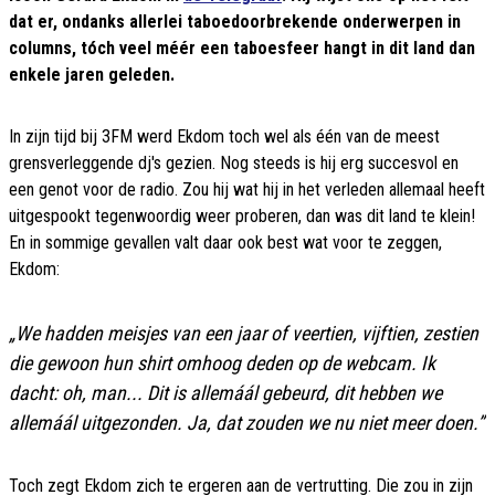
dat er, ondanks allerlei taboedoorbrekende onderwerpen in
columns, tóch veel méér een taboesfeer hangt in dit land dan
enkele jaren geleden.
In zijn tijd bij 3FM werd Ekdom toch wel als één van de meest
grensverleggende dj's gezien. Nog steeds is hij erg succesvol en
een genot voor de radio. Zou hij wat hij in het verleden allemaal heeft
uitgespookt tegenwoordig weer proberen, dan was dit land te klein!
En in sommige gevallen valt daar ook best wat voor te zeggen,
Ekdom:
„We hadden meisjes van een jaar of veertien, vijftien, zestien
die gewoon hun shirt omhoog deden op de webcam. Ik
dacht: oh, man... Dit is allemáál gebeurd, dit hebben we
allemáál uitgezonden. Ja, dat zouden we nu niet meer doen.”
Toch zegt Ekdom zich te ergeren aan de vertrutting. Die zou in zijn