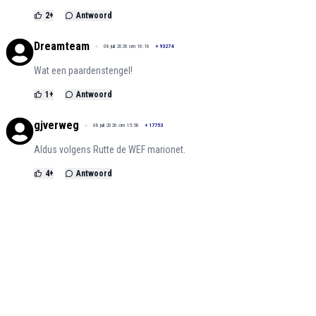
2
+
Antwoord
Dreamteam
08 juli 2026 om 16:16
+
93274
Wat een paardenstengel!
1
+
Antwoord
gjverweg
08 juli 2026 om 15:58
+
17753
Aldus volgens Rutte de WEF marionet.
4
+
Antwoord