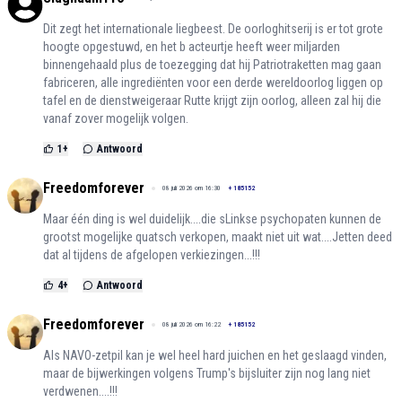
Dit zegt het internationale liegbeest. De oorloghitserij is er tot grote
hoogte opgestuwd, en het b acteurtje heeft weer miljarden
binnengehaald plus de toezegging dat hij Patriotraketten mag gaan
fabriceren, alle ingrediënten voor een derde wereldoorlog liggen op
tafel en de dienstweigeraar Rutte krijgt zijn oorlog, alleen zal hij die
vanaf zover mogelijk volgen.
1
+
Antwoord
Freedomforever
08 juli 2026 om 16:30
+
185152
Maar één ding is wel duidelijk....die sLinkse psychopaten kunnen de
grootst mogelijke quatsch verkopen, maakt niet uit wat....Jetten deed
dat al tijdens de afgelopen verkiezingen...!!!
4
+
Antwoord
Freedomforever
08 juli 2026 om 16:22
+
185152
Als NAVO-zetpil kan je wel heel hard juichen en het geslaagd vinden,
maar de bijwerkingen volgens Trump's bijsluiter zijn nog lang niet
verdwenen....!!!