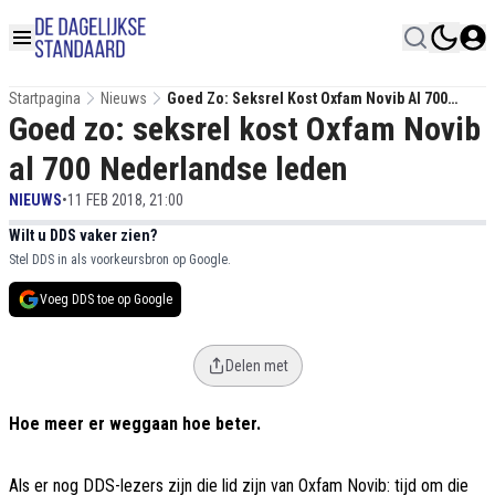
Startpagina
Nieuws
Goed Zo: Seksrel Kost Oxfam Novib Al 700
Goed zo: seksrel kost Oxfam Novib
Nederlandse Leden
al 700 Nederlandse leden
NIEUWS
•
11 FEB 2018, 21:00
Wilt u DDS vaker zien?
Stel DDS in als voorkeursbron op Google.
Voeg DDS toe op Google
Delen met
Hoe meer er weggaan hoe beter.
Als er nog DDS-lezers zijn die lid zijn van Oxfam Novib: tijd om die