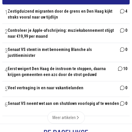
1
Zestigduizend migranten door de grens en Den Haag kijkt
4
straks vooral naar uw tijdlijn
2
Controleer je Apple-afschrijving: muziekabonnement stijgt
0
naar €19,99 per maand
3
Senaat VS stemt in met benoeming Blanche als
0
justitieminister
4
Eerst weigert Den Haag de instroom te stoppen, daarna
10
krijgen gemeenten een azc door de strot geduwd
5
Veel vertraging in en naar vakantielanden
0
6
Senaat VS neemt wet aan om shutdown voorlopig af te wenden
0
Meer artikelen