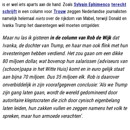
is er wel iets aparts aan de hand. Zoals
Sylvain Ephimenco
terecht
schrijft
in een column voor
Trouw
zeggen Nederlandse journalisten
namelijk helemaal
niets
over de rijkdom van Mabel, terwijl Donald en
Ivanka Trump het daarentegen wél moeten ontgelden:
Maar nu las ik gisteren
in de column van Rob de Wijk
dat
Ivanka, de dochter van Trump, en haar man ook flink met hun
investeringen hebben verdiend. Het zou gaan om een dikke
80 miljoen dollar, wat bovenop hun salarissen (adviseurs van
(schoon)papa in het Witte Huis) komt en in euro gelijk staat
aan bijna 70 miljoen. Dus 35 miljoen elk. Rob is daarover
onverbiddelijk in zijn voorafgegeven conclusie: ‘Als we Trump
zijn gang laten gaan, wordt de wereld gedomineerd door
autoritaire kleptocraten die zich door cynisch eigenbelang
laten leiden, hun zakken vullen en zeggen namens het volk te
spreken, maar hun armoede verachten’.