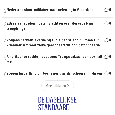
2
Nederland stuurt militairen naar oefening in Groenland
0
3
Extra maatregelen moeten vrachtverkeer Merwedebrug
0
terugdringen
4
Volgens netwerk leverde hij zijn eigen vriendin uit aan zijn
0
vrienden: Wat voor zieke geest heeft dit land gefabriceerd?
5
Amerikaanse rechter roept bouw Trumps balzaal opnieuw halt
0
toe
6
Zorgen bij Delfland om toenemend aantal scheuren in dijken
0
Meer artikelen