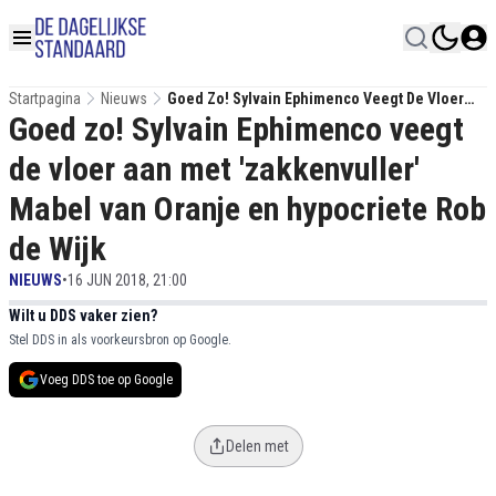
Startpagina
Nieuws
Goed Zo! Sylvain Ephimenco Veegt De Vloer
Goed zo! Sylvain Ephimenco veegt
Aan Met 'zakkenvuller' Mabel Van Oranje En
Hypocriete Rob De Wijk
de vloer aan met 'zakkenvuller'
Mabel van Oranje en hypocriete Rob
de Wijk
NIEUWS
•
16 JUN 2018, 21:00
Wilt u DDS vaker zien?
Stel DDS in als voorkeursbron op Google.
Voeg DDS toe op Google
Delen met