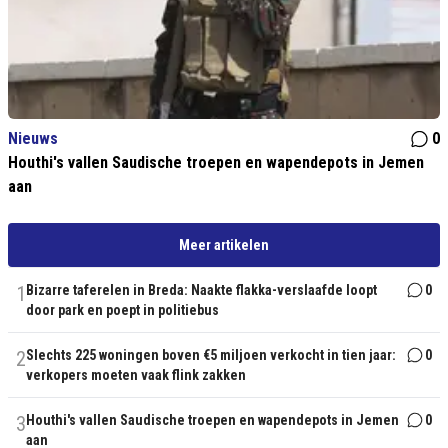
Nieuws
0
Houthi's vallen Saudische troepen en wapendepots in Jemen
aan
Meer artikelen
1
Bizarre taferelen in Breda: Naakte flakka-verslaafde loopt
0
door park en poept in politiebus
2
Slechts 225 woningen boven €5 miljoen verkocht in tien jaar:
0
verkopers moeten vaak flink zakken
3
Houthi's vallen Saudische troepen en wapendepots in Jemen
0
aan