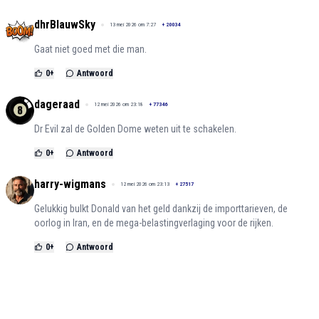
dhrBlauwSky
13 mei 2026 om 7:27
+
20034
Gaat niet goed met die man.
0
+
Antwoord
dageraad
12 mei 2026 om 23:18
+
77346
Dr Evil zal de Golden Dome weten uit te schakelen.
0
+
Antwoord
harry-wigmans
12 mei 2026 om 23:13
+
27517
Gelukkig bulkt Donald van het geld dankzij de importtarieven, de
oorlog in Iran, en de mega-belastingverlaging voor de rijken.
0
+
Antwoord