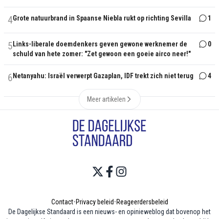
4
Grote natuurbrand in Spaanse Niebla rukt op richting Sevilla
1
5
Links-liberale doemdenkers geven gewone werknemer de
0
schuld van hete zomer: "Zet gewoon een goeie airco neer!"
6
Netanyahu: Israël verwerpt Gazaplan, IDF trekt zich niet terug
4
Meer artikelen
Contact
•
Privacy beleid
•
Reageerdersbeleid
De Dagelijkse Standaard is een nieuws- en opinieweblog dat bovenop het