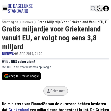
Startpagina
Nieuws
Gratis Miljardje Voor Griekenland Vanuit EU, Er
Gratis miljardje voor Griekenland
Volgt Nog Eens 3,8 Miljard
vanuit EU, er volgt nog eens 3,8
miljard
NIEUWS
•
05 APR 2019, 21:00
Wilt u DDS vaker zien?
Stel DDS in als voorkeursbron op Google.
Voeg DDS toe op Google
Delen met
De ministers van Financiën van de eurozone hebben besloten
dat
Griekenland
een miljard euro toegestopt krijgt. De Grieken