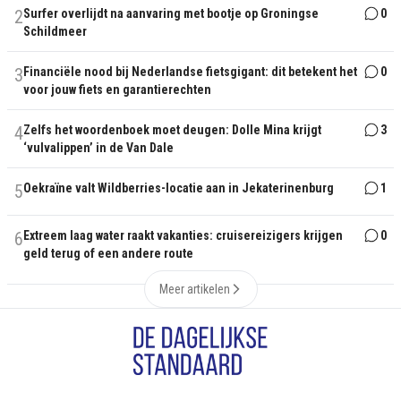
2
Surfer overlijdt na aanvaring met bootje op Groningse
0
Schildmeer
3
Financiële nood bij Nederlandse fietsgigant: dit betekent het
0
voor jouw fiets en garantierechten
4
Zelfs het woordenboek moet deugen: Dolle Mina krijgt
3
‘vulvalippen’ in de Van Dale
5
Oekraïne valt Wildberries-locatie aan in Jekaterinenburg
1
6
Extreem laag water raakt vakanties: cruisereizigers krijgen
0
geld terug of een andere route
Meer artikelen