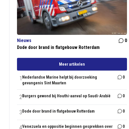
Nieuws
0
Dode door brand in flatgebouw Rotterdam
Meer artikelen
1
Nederlandse Marine helpt bij doorzoeking
0
gevangenis Sint Maarten
2
Burgers gewond bij Houthi-aanval op Saudi-Arabië
0
3
Dode door brand in flatgebouw Rotterdam
0
4
Venezuela en oppositie beginnen gesprekken over
0