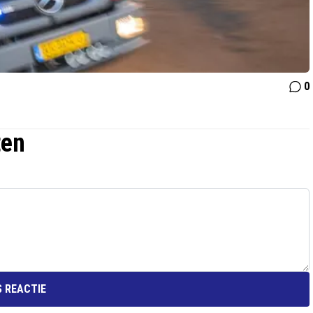
0
ten
 REACTIE