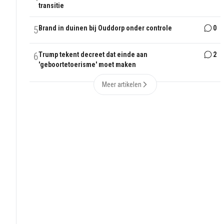
transitie
5
Brand in duinen bij Ouddorp onder controle
0
6
Trump tekent decreet dat einde aan
2
'geboortetoerisme' moet maken
Meer artikelen