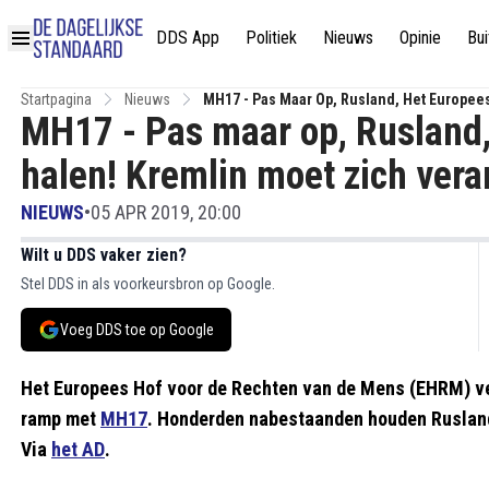
DDS App
Politiek
Nieuws
Opinie
Bui
Startpagina
Nieuws
MH17 - Pas Maar Op, Rusland, Het Europee
MH17 - Pas maar op, Rusland,
Hof
halen! Kremlin moet zich ver
NIEUWS
•
05 APR 2019, 20:00
Wilt u DDS vaker zien?
Stel DDS in als voorkeursbron op Google.
Voeg DDS toe op Google
Het Europees Hof voor de Rechten van de Mens (EHRM) v
ramp met
MH17
. Honderden nabestaanden houden Rusland
Via
het AD
.